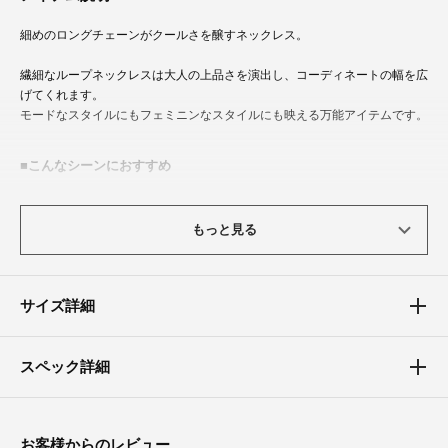
細めのロングチェーンがクールさを醸すネックレス。
繊細なループネックレスは大人の上品さを演出し、コーディネートの幅を広
げてくれます。
モードなスタイルにもフェミニンなスタイルにも映える万能アイテムです。
こんなシーンにおすすめ
カジュアル、お出かけ、お呼ばれ、謝恩会、パーティー、食事会、成人式、
同窓会、演奏会、発表会、結婚式、二次会（2次会）、披露宴
もっと見る
サイズ詳細
スペック詳細
お客様からのレビュー