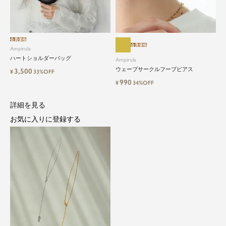
会員価格
close
会員価格
Ampirula
ハートショルダーバッグ
Ampirula
都会的で自由なムードにトレンドを。
ウェーブサークルフープピアス
3,500
¥
33%OFF
手頃な価格で毎日に寄り添う。
990
¥
34%OFF
詳細を見る
Ampirula（アンピルーラ）は、「今」をまとう、洗
練カジュアル。都会的で自由なムードに、トレン
お気に入りに登録する
ドをひとさし。毎日に寄り添うリアルクローズを
手に取りやすい価格で。
等身大の自分でいられる心地よさを大切に、アク
ティブな日常も、おしゃれに自分らしく。