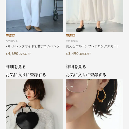
会員価格
会員価格
Ampirula
Ampirula
バレルレッグサイド切替デニムパンツ
洗えるバルーンフレアロングスカート
4,690
3,490
¥
27%OFF
¥
30%OFF
詳細を見る
詳細を見る
お気に入りに登録する
お気に入りに登録する