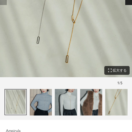
zoom_out_map
拡大する
1
/
5
Ampirula