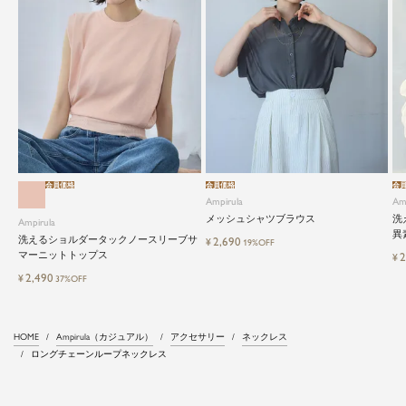
会員価格
会員価格
会
Ampirula
Am
メッシュシャツブラウス
洗
Ampirula
異
洗えるショルダータックノースリーブサ
2,690
¥
19%OFF
マーニットトップス
2
¥
2,490
¥
37%OFF
HOME
Ampirula（カジュアル）
アクセサリー
ネックレス
ロングチェーンループネックレス