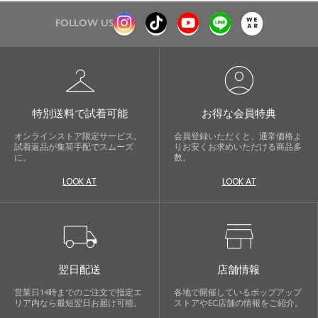
FOLLOW US
checkroom
account_circle
特別送料で試着可能
お得な会員特典
オンラインストア限定サービス。
会員登録いただくと、通常価格よ
試着返品が集荷手配でスムーズ
りお安くお求めいただける商品多
に。
数。
LOOK AT
LOOK AT
local_shipping
store
翌日配送
店舗情報
営業日14時までのご注文で指定エ
各地で開催しているポップアップ
リア内なら最短翌日お届け可能。
ストアやEC店舗の情報をご紹介。