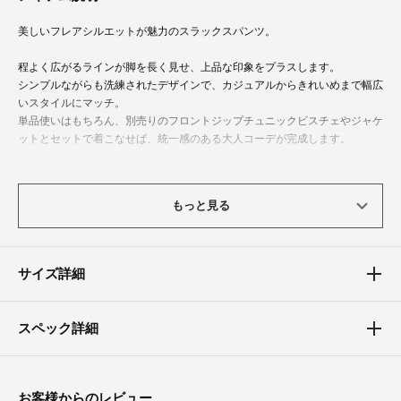
美しいフレアシルエットが魅力のスラックスパンツ。
程よく広がるラインが脚を長く見せ、上品な印象をプラスします。
シンプルながらも洗練されたデザインで、カジュアルからきれいめまで幅広
いスタイルにマッチ。
単品使いはもちろん、別売りのフロントジップチュニックビスチェやジャケ
ットとセットで着こなせば、統一感のある大人コーデが完成します。
おすすめコーディネートアイテム
もっと見る
・
ジャケット
・
トップス
体型カバーポイント
サイズ詳細
【ウエスト】【ヒップ】
フレアシルエットが脚のラインをすっきりと見せながら、裾にかけて広がる
スペック詳細
デザインが美脚効果をプラス。
ハイウエスト仕様で腰の位置を高く見せ、スタイルアップも◎。
ウエストまわりはフィット感がありながらも快適な履き心地で、リラクシー
な印象を演出します。
お客様からのレビュー