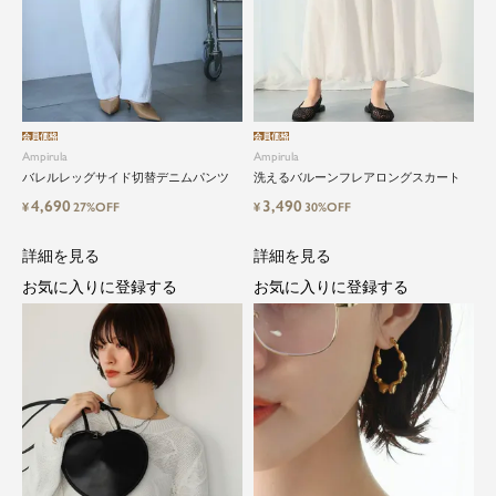
会員価格
会員価格
Ampirula
Ampirula
バレルレッグサイド切替デニムパンツ
洗えるバルーンフレアロングスカート
4,690
3,490
¥
27%OFF
¥
30%OFF
詳細を見る
詳細を見る
お気に入りに登録する
お気に入りに登録する