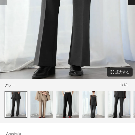
zoom_out_map
拡大する
1
/
16
グレー
Ampirula