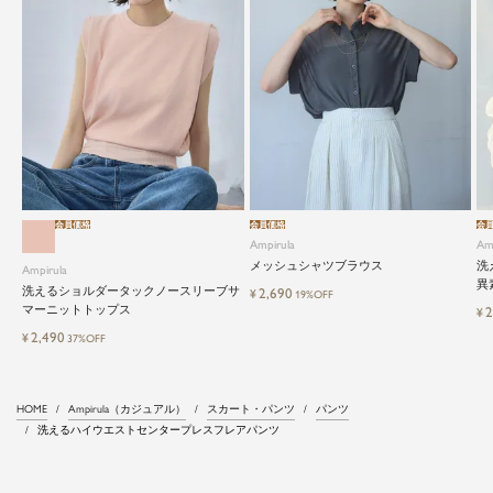
会員価格
会員価格
会
Ampirula
Am
メッシュシャツブラウス
洗
Ampirula
異
洗えるショルダータックノースリーブサ
2,690
¥
19%OFF
マーニットトップス
2
¥
2,490
¥
37%OFF
HOME
Ampirula（カジュアル）
スカート・パンツ
パンツ
洗えるハイウエストセンタープレスフレアパンツ