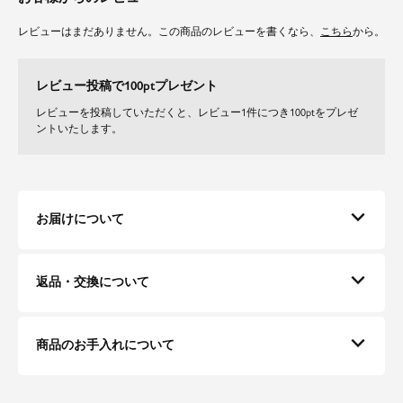
素材
レビューはまだありません。この商品のレビューを書くなら、
こちら
から。
なめらかで上品な質感の生地を使用し、動くたびに美しいシルエットをキー
プ。
レビュー投稿で100ptプレゼント
適度なハリと落ち感があり、スタイリッシュなシルエットを演出します。
セットアップでの着こなしはもちろん、単品でも活躍する万能アイテムで
レビューを投稿していただくと、レビュー1件につき100ptをプレゼ
す。
ントいたします。
お届けについて
返品・交換について
商品のお手入れについて