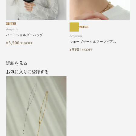
会員価格
会員価格
Ampirula
ハートショルダーバッグ
Ampirula
ウェーブサークルフープピアス
3,500
¥
33%OFF
990
¥
34%OFF
close
詳細を見る
都会的で自由なムードにトレンドを。
お気に入りに登録する
手頃な価格で毎日に寄り添う。
Ampirula（アンピルーラ）は、「今」をまとう、洗
練カジュアル。都会的で自由なムードに、トレン
ドをひとさし。毎日に寄り添うリアルクローズを
手に取りやすい価格で。
等身大の自分でいられる心地よさを大切に、アク
ティブな日常も、おしゃれに自分らしく。