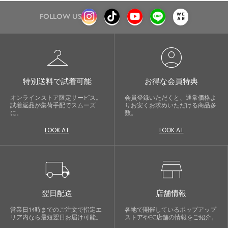
FOLLOW US
checkroom
account_circle
特別送料で試着可能
お得な会員特典
オンラインストア限定サービス。
会員登録いただくと、通常価格よ
試着返品が集荷手配でスムーズ
りお安くお求めいただける商品多
に。
数。
LOOK AT
LOOK AT
local_shipping
store
翌日配送
店舗情報
営業日14時までのご注文で指定エ
各地で開催しているポップアップ
リア内なら最短翌日お届け可能。
ストアやEC店舗の情報をご紹介。