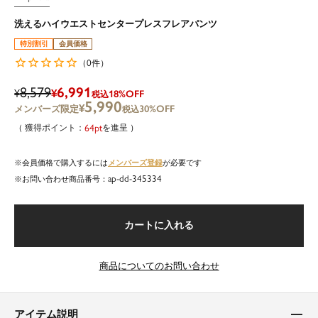
洗えるハイウエストセンタープレスフレアパンツ
特別割引
会員価格
0
（
件）
8,579
6,991
¥
¥
18%OFF
税込
5,990
¥
30%OFF
税込
64
を進呈
メンバーズ登録
会員価格で購入するには
が必要です
ap-dd-345334
商品番号
カートに入れる
商品についてのお問い合わせ
アイテム説明