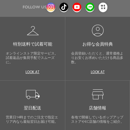
FOLLOW US
checkroom
account_circle
特別送料で試着可能
お得な会員特典
オンラインストア限定サービス。
会員登録いただくと、通常価格よ
試着返品が集荷手配でスムーズ
りお安くお求めいただける商品多
に。
数。
LOOK AT
LOOK AT
local_shipping
store
翌日配送
店舗情報
営業日14時までのご注文で指定エ
各地で開催しているポップアップ
リア内なら最短翌日お届け可能。
ストアやEC店舗の情報をご紹介。