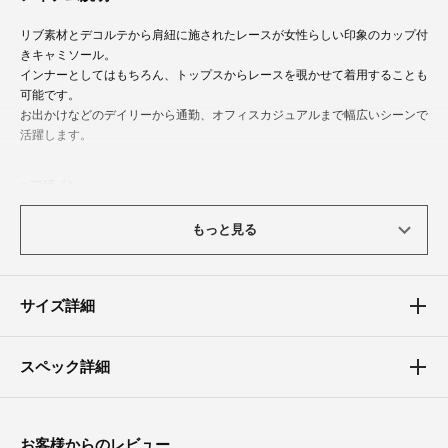
リブ素材とデコルテから肩紐に施されたレースが女性らしい印象のカップ付
きキャミソール。
インナーとしてはもちろん、トップスからレースを覗かせて着用することも
可能です。
お出かけなどのデイリーから通勤、オフィスカジュアルまで幅広いシーンで
活躍します。
デザイン
取り外し可能のカップ付きです。
もっと見る
シンプルめのレース＆リブニットデザインで、見えないところからおしゃれ
に。
素材
サイズ詳細
柔らかく肌触りの良い柔らかなリブニット生地を採用。
程よい厚さなので季節を問わずオールシーズンご着用いただけます。
スペック詳細
お客様からのレビュー