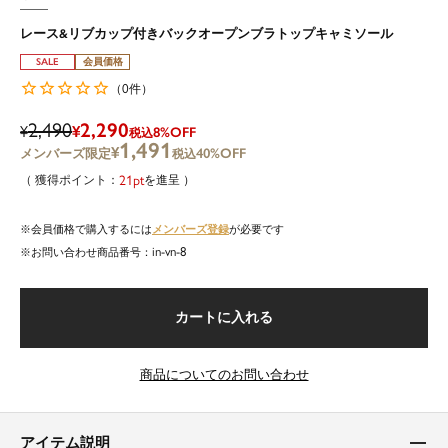
レース&リブカップ付きバックオープンブラトップキャミソール
SALE
会員価格
0
（
件）
2,490
2,290
¥
¥
8%OFF
税込
1,491
¥
40%OFF
税込
21
を進呈
メンバーズ登録
会員価格で購入するには
が必要です
in-vn-8
商品番号
カートに入れる
商品についてのお問い合わせ
アイテム説明