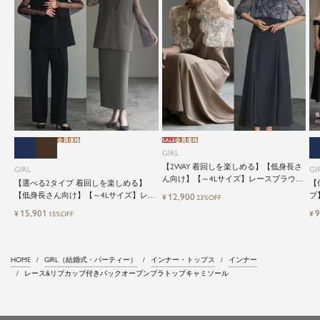
会員価格
SALE
会員価格
GIRL
【2WAY 着回しを楽しめる】【低身長さ
GIRL
GI
ん向け】【～4Lサイズ】レースブラウス
【選べる2タイプ 着回しを楽しめる】
【
&マーメイドキャミワンピースセットロ
【低身長さん向け】【～4Lサイズ】レイ
プ
12,900
¥
23%OFF
ング結婚式ワンピース
ヤード風ドッキングトップス&タイトス
ッ
15,901
9
¥
¥
15%OFF
カートorワイドパンツセットアップロン
グ丈結婚式ワンピースパンツドレスパー
ティードレス
HOME
GIRL（結婚式・パーティー）
インナー・トップス
インナー
レース&リブカップ付きバックオープンブラトップキャミソール