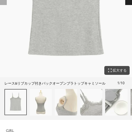
zoom_out_map
拡大する
1
/
10
レース&リブカップ付きバックオープンブラトップキャミソール
GIRL