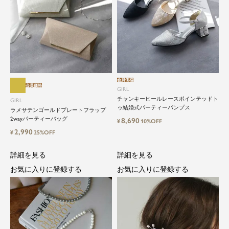
会員価格
会員価格
GIRL
チャンキーヒールレースポインテッドト
GIRL
close
ゥ結婚式パーティーパンプス
ラメサテンゴールドプレートフラップ
2wayパーティーバッグ
8,690
¥
10%OFF
特別な日だけではもったいない...もっ
2,990
¥
25%OFF
と気軽に自由にドレスを楽しみたい
詳細を見る
詳細を見る
ドレスは女性にとって永遠のファッションアイテ
お気に入りに登録する
お気に入りに登録する
ム。クローゼットに一着は用意しておきたいもの
の一つ。
ドレスが持つ女性を美しく見せる力は、ファッシ
ョンアイテムの中でも特別なものです。
特別な日だけではもったいない もっと気軽にもっ