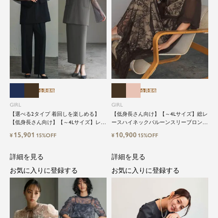
会員価格
会員価格
GIRL
GIRL
【選べる2タイプ 着回しを楽しめる】
【低身長さん向け】【～4Lサイズ】総レ
【低身長さん向け】【～4Lサイズ】レイ
ースハイネックバルーンスリーブロング
ヤード風ドッキングトップス&タイトス
丈結婚式ワンピースパーティードレス
15,901
10,900
¥
15%OFF
¥
15%OFF
カートorワイドパンツセットアップロン
グ丈結婚式ワンピースパンツドレスパー
ティードレス
詳細を見る
詳細を見る
お気に入りに登録する
お気に入りに登録する