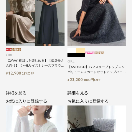
SALE
会員価格
新作早割
会員価格
GIRL
【2WAY 着回しを楽しめる】【低身長さ
GIRL
ん向け】【～4Lサイズ】レースブラウス
【ANDRESD】パフスリーブトップス＆
&マーメイドキャミワンピースセットロ
ボリュームスカートセットアップパーテ
12,900
¥
23%OFF
ング結婚式ワンピース
ィードレス
23,200
¥
1000円OFF
詳細を見る
詳細を見る
お気に入りに登録する
お気に入りに登録する