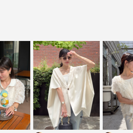
close
気軽に楽しめる低価格でトレンドを取り
入れたファッションブランド
LOWO（ロワ）は、アパレルはもちろん、インナー、
バッグやシューズ、小物まで、驚くほどリーズナブル
にラインナップ。
毎日のコーデに、ちょっとした変化を。いつもの自分
に、ちょっとした彩りを。