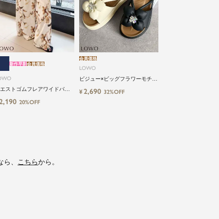
会員価格
新作早割
会員価格
LOWO
OWO
ビジュー×ビッグフラワーモチー
フサンダル
エストゴムフレアワイドパン
2,690
¥
32%OFF
2,190
20%OFF
なら、
こちら
から。