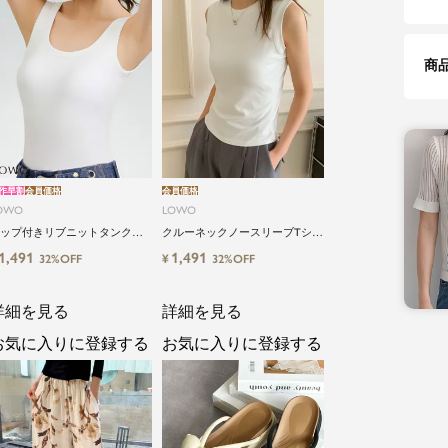
商
作早割
会員価格
会員価格
OWO
LOWO
ップ付きリブニットタンクブ
クルーネックノースリーブTシャ
トップ
ツ カットソー
1,491
1,491
¥
32%OFF
32%OFF
詳細を見る
詳細を見る
お気に入りに登録する
お気に入りに登録する