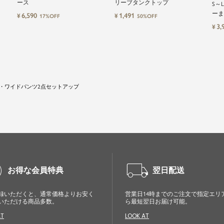
ース
リーブタンクトップ
S～
ーま
6,590
1,491
¥
¥
17%OFF
50%OFF
3,
¥
・ワイドパンツ2点セットアップ
cle
local_shipping
お得な会員特典
翌日配送
録いただくと、通常価格よりお安く
営業日14時までのご注文で指定エリ
いただける商品多数。
ら最短翌日お届け可能。
AT
LOOK AT