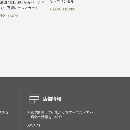
ラップサンダル
やさしい着心地
L展開 / 普段使いからパーティ
ソール
で。万能レーススカート
2,690
1,491
¥
¥
32%OFF
20%OF
990
18%OFF
store
店舗情報
ア内な
各地で開催しているポップアップストアや
EC店舗の情報をご紹介。
LOOK AT