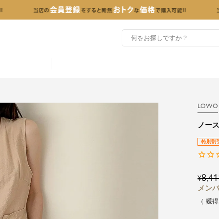
LOWO
ノー
特別割
8,41
¥