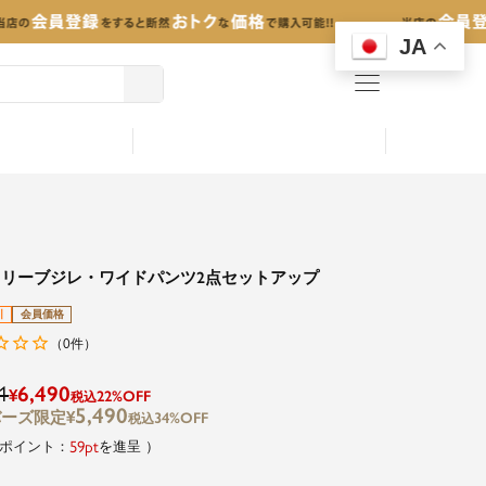
JA
menu
スリーブジレ・ワイドパンツ2点セットアップ
引
会員価格
0
（
件）
1
6,490
¥
22%OFF
税込
5,490
¥
34%OFF
税込
59
を進呈