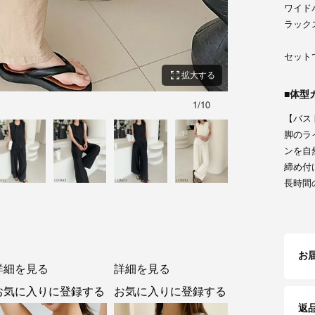
ワイド
ラック
セット
zoom_out_map
拡大する
体型
1
/
10
ブラック
【バス
脚のラ
ンを自
締め付
長時間
お
詳細を見る
詳細を見る
お気に入りに登録する
お気に入りに登録する
返