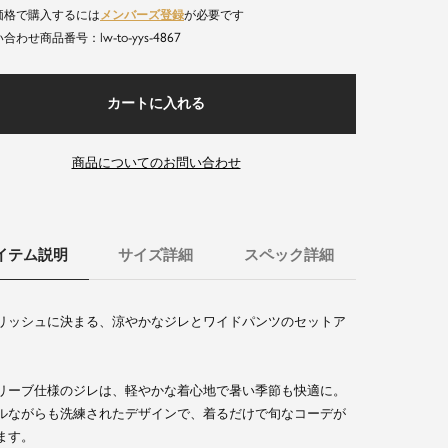
価格で購入するには
メンバーズ登録
が必要です
lw-to-yys-4867
商品番号
カートに入れる
商品についてのお問い合わせ
イテム説明
サイズ詳細
スペック詳細
リッシュに決まる、涼やかなジレとワイドパンツのセットア
リーブ仕様のジレは、軽やかな着心地で暑い季節も快適に。
ルながらも洗練されたデザインで、着るだけで旬なコーデが
ます。