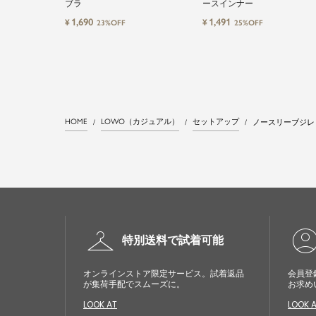
ブラ
ースインナー
1,690
1,491
¥
¥
23%OFF
25%OFF
HOME
LOWO（カジュアル）
セットアップ
ノースリーブジレ
checkroom
account_cir
特別送料で試着可能
オンラインストア限定サービス。試着返品
会員登
が集荷手配でスムーズに。
お求め
LOOK AT
LOOK 