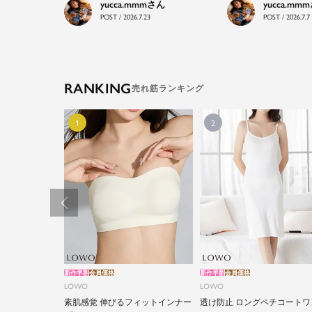
yucca.mmm
yucca.mmm
POST / 2026.7.23
POST / 2026.7.7
RANKING
新作早割
会員価格
新作早割
会員価格
LOWO
LOWO
素肌感覚 伸びるフィットインナー
透け防止 ロングペチコートワ