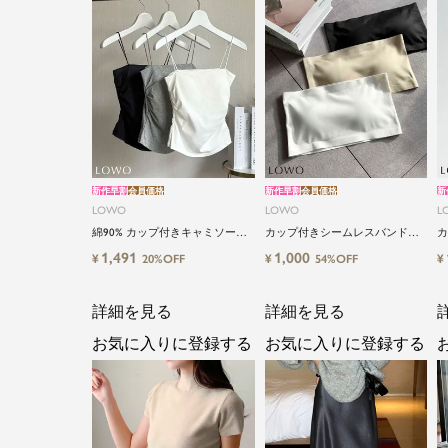
新作早割
会員価格
新作早割
会員価格
新
LOWO
LOWO
L
綿90% カップ付きキャミソール
カップ付きシームレスバンドゥ
カ
｜やさしい着心地 ストレッチキ
ブラトップ
ラ
1,491
1,000
¥
¥
¥
20%OFF
54%OFF
ャミソール
詳細を見る
詳細を見る
お気に入りに登録する
お気に入りに登録する