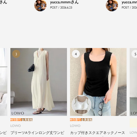
yucca.mmm
yucca.
LOWOは、頑張りすぎないおしゃれを応援します。
POST / 2026.6.23
POST / 2026
特別割引
会員価格
特別割引
会員価格
LOWO
LOWO
ンピ
プリーツAラインロング丈ワンピ
カップ付きスクエアネックノース
LO