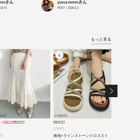
mmm
yucca.mmm
.6.15
POST / 2026.5.2
もっと見る
新作早割
会員価格
会員価格
新作早割
会員価格
LOWO
LOWO
WO
無地×ラインストーンクロススト
綿90% カッ