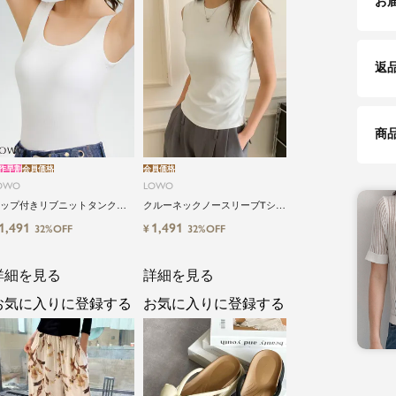
お
返
商
作早割
会員価格
会員価格
OWO
LOWO
ップ付きリブニットタンクブ
クルーネックノースリーブTシャ
トップ
ツ カットソー
1,491
1,491
¥
32%OFF
32%OFF
詳細を見る
詳細を見る
お気に入りに登録する
お気に入りに登録する