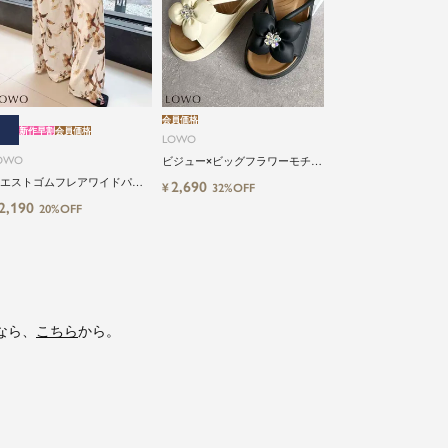
会員価格
新作早割
会員価格
LOWO
OWO
ビジュー×ビッグフラワーモチー
フサンダル
エストゴムフレアワイドパン
2,690
¥
32%OFF
2,190
20%OFF
なら、
こちら
から。