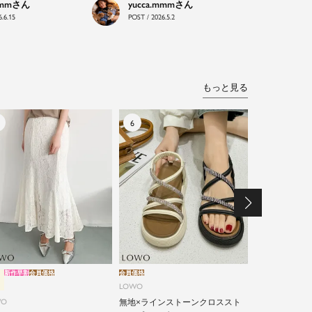
mmm
yucca.mmm
.6.15
POST / 2026.5.2
もっと見る
新作早割
会員価格
会員価格
新作早割
会員価格
LOWO
LOWO
WO
無地×ラインストーンクロススト
綿90% カッ