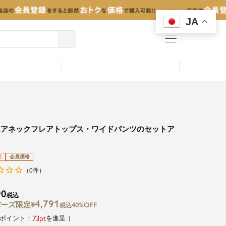
JA
menu
エアネックフレアトップス・ワイドパンツのセットア
引
会員価格
0
（
件）
90
税込
4,791
¥
40%OFF
税込
73
を進呈