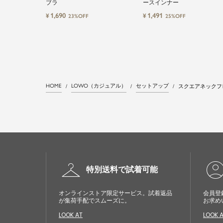
ブラ
ースインナー
1,690
1,491
¥
¥
23%OFF
25%OFF
HOME
LOWO（カジュアル）
セットアップ
スクエアネックフ
checkroom
account_cir
特別送料で試着可能
オンラインストア限定サービス。試着返品
会員登
が集荷手配でスムーズに。
お求め
LOOK AT
LOOK 