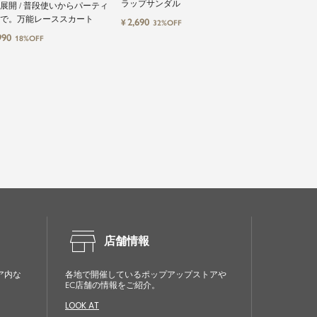
ラップサンダル
やさしい着心地
L展開 / 普段使いからパーティ
ソール
で。万能レーススカート
2,690
1,491
¥
¥
32%OFF
20%OF
990
18%OFF
store
店舗情報
ア内な
各地で開催しているポップアップストアや
EC店舗の情報をご紹介。
LOOK AT