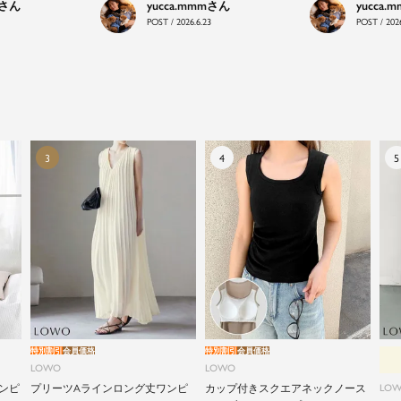
yucca.mmm
yucca.
LOWOは、頑張りすぎないおしゃれを応援します。
POST / 2026.6.23
POST / 2026
特別割引
会員価格
特別割引
会員価格
LOWO
LOWO
ンピ
プリーツAラインロング丈ワンピ
カップ付きスクエアネックノース
LO