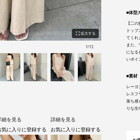
体型
【二の
トップ
zoom_out_map
拡大する
てくれ
また、
1
/
12
ブラック
になる
いポイ
素材
レーヨ
レスフ
落ち感
りな生
詳細を見る
詳細を見る
お気に入りに登録する
お気に入りに登録する