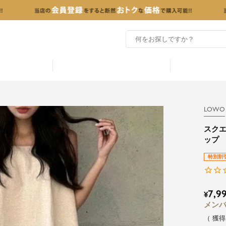
LOWO
スク
ップ
特別割
7,9
¥