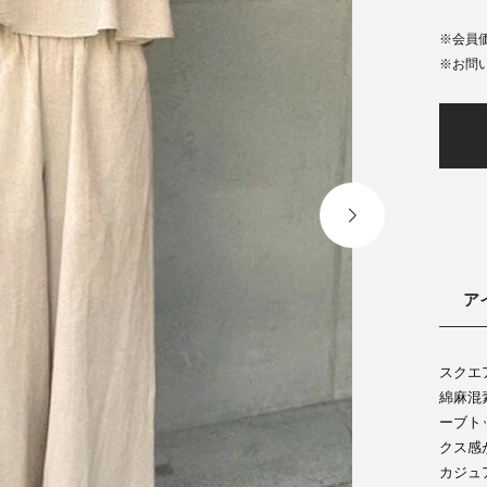
会員
ア
スクエ
綿麻混
ーブト
クス感
カジュ