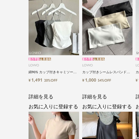
新作早割
会員価格
新作早割
会員価格
新
LOWO
LOWO
L
綿90% カップ付きキャミソール
カップ付きシームレスバンドゥ
カ
｜やさしい着心地 ストレッチキ
ブラトップ
ラ
1,491
1,000
¥
¥
¥
20%OFF
54%OFF
ャミソール
詳細を見る
詳細を見る
お気に入りに登録する
お気に入りに登録する