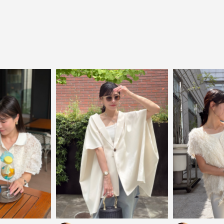
close
気軽に楽しめる低価格でトレンドを取り
入れたファッションブランド
LOWO（ロワ）は、アパレルはもちろん、インナー、
バッグやシューズ、小物まで、驚くほどリーズナブル
にラインナップ。
毎日のコーデに、ちょっとした変化を。いつもの自分
に、ちょっとした彩りを。