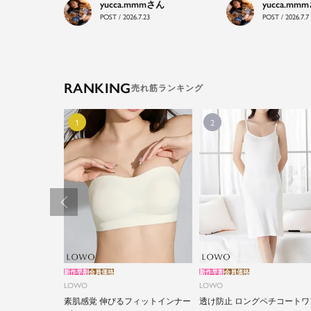
yucca.mmm
yucca.mmm
POST / 2026.7.23
POST / 2026.7.7
RANKING
新作早割
会員価格
新作早割
会員価格
LOWO
LOWO
素肌感覚 伸びるフィットインナー
透け防止 ロングペチコートワ