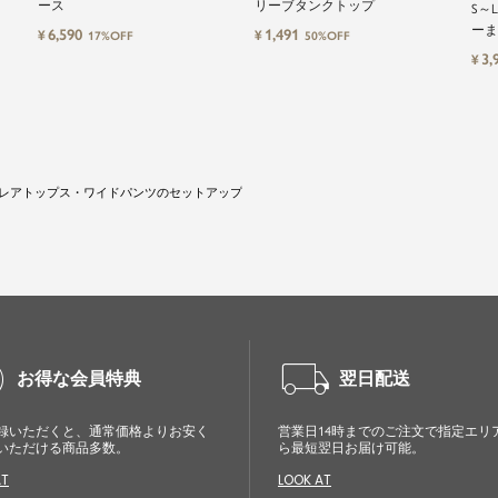
ース
リーブタンクトップ
S～
ーま
6,590
1,491
¥
¥
17%OFF
50%OFF
3,
¥
レアトップス・ワイドパンツのセットアップ
cle
local_shipping
お得な会員特典
翌日配送
録いただくと、通常価格よりお安く
営業日14時までのご注文で指定エリ
いただける商品多数。
ら最短翌日お届け可能。
AT
LOOK AT