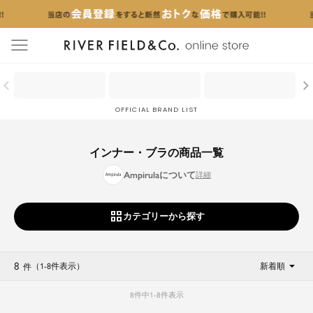
menu
OFFICIAL BRAND LIST
インナー・ブラの商品一覧
Ampirulaについて
カテゴリーから探す
8
（1
-
8
件表示
）
新着順
件
8
件中
1
-
8
件表示