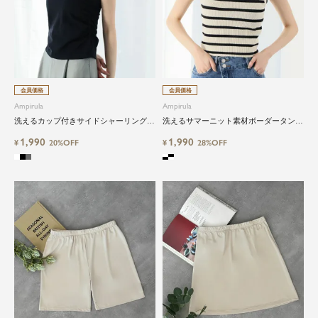
会員価格
会員価格
Ampirula
Ampirula
洗えるカップ付きサイドシャーリングキ
洗えるサマーニット素材ボーダータンク
ャミソール
トップ
1,990
1,990
¥
20%OFF
¥
28%OFF