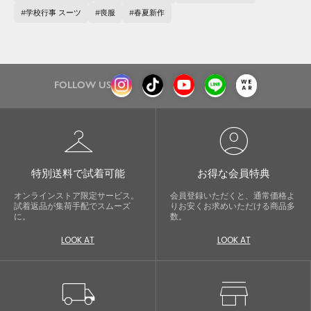
学校行事 スーツ
喪服
春夏新作
FOLLOW US
checkroom
account_circle
特別送料で試着可能
お得な会員特典
オンラインストア限定サービス。
会員登録いただくと、通常価格よ
試着返品が集荷手配でスムーズ
りお安くお求めいただける商品多
に。
数。
LOOK AT
LOOK AT
local_shipping
store