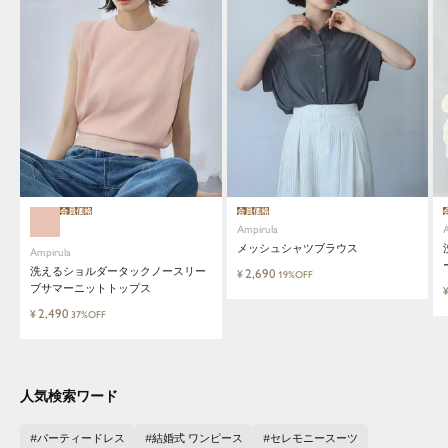
close
都会的で自由なムードにトレンドを。
手頃な価格で毎日に寄り添う。
会員価格
会員価格
Ampirula
メッシュシャツブラウス
Ampirula（アンピルーラ）は、「今」をまとう、洗
Ampirula
洗えるショルダータックノースリー
練カジュアル。都会的で自由なムードに、トレン
2,690
¥
19%OFF
ブサマーニットトップス
ドをひとさし。毎日に寄り添うリアルクローズを
手に取りやすい価格で。
2,490
¥
37%OFF
等身大の自分でいられる心地よさを大切に、アク
ティブな日常も、おしゃれに自分らしく。
人気検索ワード
パーティードレス
結婚式 ワンピース
セレモニースーツ