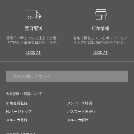
local_shipping
store
翌日配送
店舗情報
営業日14時までのご注文で指定エ
各地で開催しているポップアップ
リア内なら最短翌日お届け可能。
ストアやEC店舗の情報をご紹介。
LOOK AT
LOOK AT
会員登録・情報について
新規会員登録
メンバーズ特典
Myページトップ
パスワード再発行
メルマガ登録
メルマガ解除