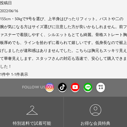
投稿日
2022/06/16
155cm・50kgで9号を選び、上半身はぴったりフィット。バストや二の
腕が気になる方はサイズ選びに注意した方が良いかもしれません。前フ
ァスナーで着脱しやすく、シルエットもとても綺麗。骨格ストレート胸
板厚めでも、ラインを拾わずに着られて嬉しいです。低身長なので裾上
げしましたが違和感はありませんでした。こちらは胸元もスッキリ見え
て華奢見えします。スタッフさんの対応も迅速で、安心して購入できま
した！
1
件中
1
-
1
件表示
FOLLOW US
checkroom
account_circle
特別送料で試着可能
お得な会員特典