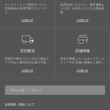
オンラインストア限定サービス。
会員登録いただくと、通常価格よ
試着返品が集荷手配でスムーズ
りお安くお求めいただける商品多
に。
数。
LOOK AT
LOOK AT
local_shipping
store
翌日配送
店舗情報
営業日14時までのご注文で指定エ
各地で開催しているポップアップ
リア内なら最短翌日お届け可能。
ストアやEC店舗の情報をご紹介。
LOOK AT
LOOK AT
会員登録・情報について