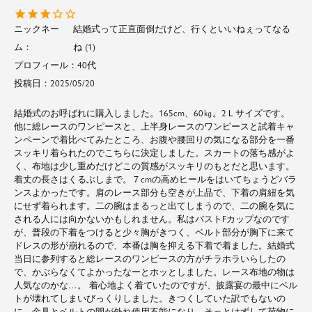
結婚式って正直面倒だけど、行くといいねぇってなる
ね
1
40代
投稿日
2025/05/20
結婚式のお呼ばれに購入しました。165cm、60㎏。2Ｌサイズです。
他に総レースのワンピースと、上半身レースのワンピースと試着キャ
ンペーンで着比べてみたところ、お腹や腰回りの気になる部分を一番
スッキリ着られたのでこちらに決定しました。スカートの落ち感がよ
く、布地は少し重めだけどこの質感がスッキリのもとだと思います。
着丈の長さはくるぶしまで。７cmの高めヒールをはいてちょうどバラ
ンスよかったです。肩のレース部分も空きが上品で、下着の肩紐を気
にせず着られます。二の腕はまるっと出てしまうので、二の腕を気に
される人には向かないかもしれません。私はバストFカップなのです
が、普段の下着をつけると少々胸がきつく、ベルト部分が胸下に来て
ドレスの形が崩れるので、本番は胸を抑える下着で着ました。結婚式
当日に参列すると総レースのワンピースの方がチラホラいらしたの
で、かぶらなくてよかったなーとホッとしました。レース布地の物は
人気なのかな…。 着心地よく着ていたのですが、披露宴の最中にベル
トが壊れてしまいびっくりしました。きつくしていた訳でもないの
に。金具とベルトの間が外れ使用不能になり、そっとはずして荷物に