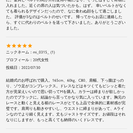
入れました。近くの席の人は気づいたかも。はず。 幸いベルトがなく
ても着られるデザインだったので、なに食わぬ顔をして過ごしまし
た。 評価が3なのはベルトのせいです。 帰ってからお店に連絡した
ら、すぐに代わりのベルトを送って下さいました。ありがとうござい
ました。
mi_0315_
1
20代
女性
投稿日
2022/07/30
結婚式のお呼ばれで購入。165cm、60kg、C80、肩幅、下っ腹ぽっの
り、ゾウ足がコンプレックス。ドレスなどはキツくてもピシッと着た
方が見栄えいいので思い切ってMを購入。カラーは締まりが欲しかっ
たのでブラックに。結論から言ってかなり気に入っています。胸元の
レースと動くと見える裾のレースがとても上品で全体的に素材感が完
璧です。肩周りも動きやすいし、ウエストに締まりがあって、Aライ
ンなのでより細く見えます。丈もジャストサイズです。お値段はそれ
なりにしますが、もっと高くても納得のいくドレスです。