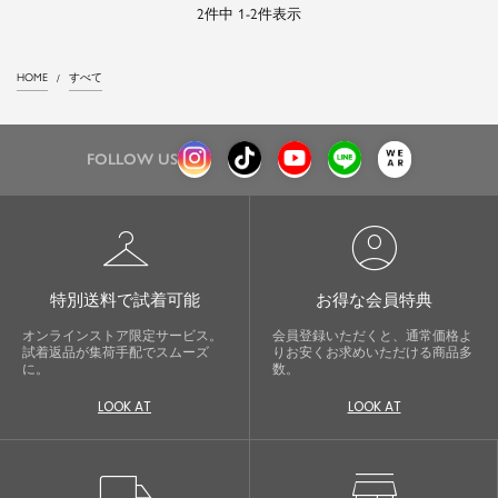
2
件中
1
-
2
件表示
HOME
すべて
FOLLOW US
checkroom
account_circle
特別送料で試着可能
お得な会員特典
オンラインストア限定サービス。
会員登録いただくと、通常価格よ
試着返品が集荷手配でスムーズ
りお安くお求めいただける商品多
に。
数。
LOOK AT
LOOK AT
local_shipping
store