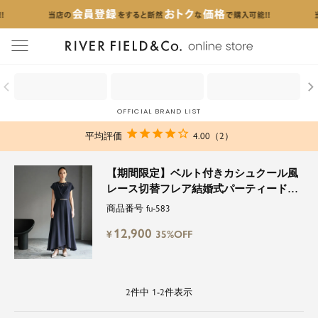
menu
OFFICIAL BRAND LIST
4.00
2
【期間限定】ベルト付きカシュクール風
レース切替フレア結婚式パーティードレ
ス
商品番号
fu-583
12,900
¥
35%OFF
2
件中
1
-
2
件表示