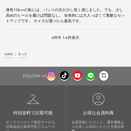
身長158cmの私には、パンツの丈が少し長く感じました。でも、少し
高めのヒールを履けば問題なし。 全体的には大人っぽくて素敵なセッ
トアップです。 サイズが選べたら最高です。
6
件中
1
-
6
件表示
HOME
すべて
FOLLOW US
checkroom
account_circle
特別送料で試着可能
お得な会員特典
オンラインストア限定サービス。
会員登録いただくと、通常価格よ
試着返品が集荷手配でスムーズ
りお安くお求めいただける商品多