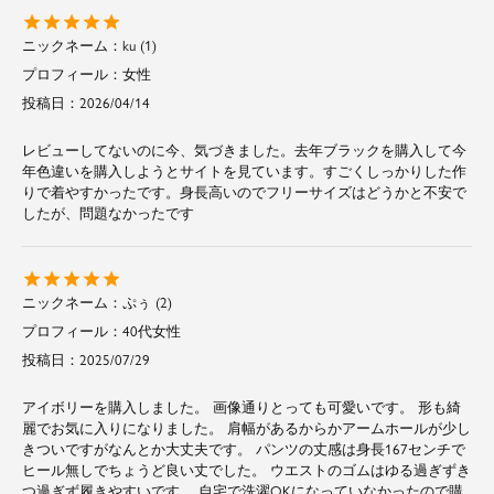
ku
1
女性
投稿日
2026/04/14
レビューしてないのに今、気づきました。去年ブラックを購入して今
年色違いを購入しようとサイトを見ています。すごくしっかりした作
りで着やすかったです。身長高いのでフリーサイズはどうかと不安で
したが、問題なかったです
ぷぅ
2
40代
女性
投稿日
2025/07/29
アイボリーを購入しました。 画像通りとっても可愛いです。 形も綺
麗でお気に入りになりました。 肩幅があるからかアームホールが少し
きついですがなんとか大丈夫です。 パンツの丈感は身長167センチで
ヒール無しでちょうど良い丈でした。 ウエストのゴムはゆる過ぎずき
つ過ぎず履きやすいです。 自宅で洗濯OKになっていなかったので購