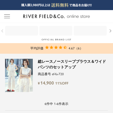
menu
OFFICIAL BRAND LIST
4.67
6
総レースノースリーブブラウス＆ワイド
パンツのセットアップ
商品番号
ef-fu-720
14,900
¥
11%OFF
6
件中
1
-
6
件表示