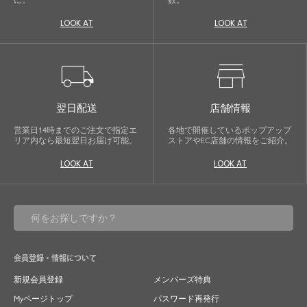
に。
数。
LOOK AT
LOOK AT
local_shipping
store
翌日配送
店舗情報
営業日14時までのご注文で指定エ
各地で開催しているポップアップ
リア内なら最短翌日お届け可能。
ストアやEC店舗の情報をご紹介。
LOOK AT
LOOK AT
会員登録・情報について
新規会員登録
メンバーズ特典
Myページトップ
パスワード再発行