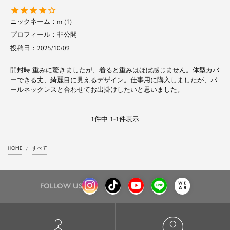
m
1
非公開
投稿日
2025/10/09
開封時 重みに驚きましたが、着ると重みはほぼ感じません。体型カバ
ーできる丈、綺麗目に見えるデザイン。仕事用に購入しましたが、パ
ールネックレスと合わせてお出掛けしたいと思いました。
1
件中
1
-
1
件表示
HOME
すべて
FOLLOW US
checkroom
account_circle