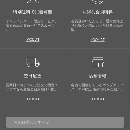
特別送料で試着可能
お得な会員特典
オンラインストア限定サービス。
会員登録いただくと、通常価格よ
試着返品が集荷手配でスムーズ
りお安くお求めいただける商品多
に。
数。
LOOK AT
LOOK AT
local_shipping
store
翌日配送
店舗情報
営業日14時までのご注文で指定エ
各地で開催しているポップアップ
リア内なら最短翌日お届け可能。
ストアやEC店舗の情報をご紹介。
LOOK AT
LOOK AT