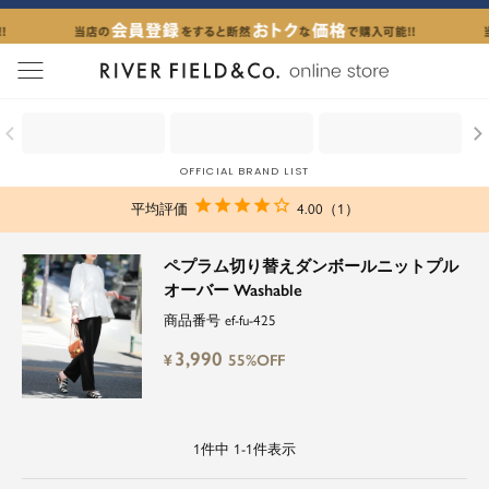
menu
OFFICIAL BRAND LIST
4.00
1
ペプラム切り替えダンボールニットプル
オーバー Washable
商品番号
ef-fu-425
3,990
¥
55%OFF
1
件中
1
-
1
件表示