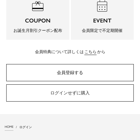
redeem
calendar_month
COUPON
EVENT
お誕生月割引クーポン配布
会員限定で不定期開催
会員特典について詳しくは
こちら
から
会員登録する
ログインせずに購入
HOME
ログイン