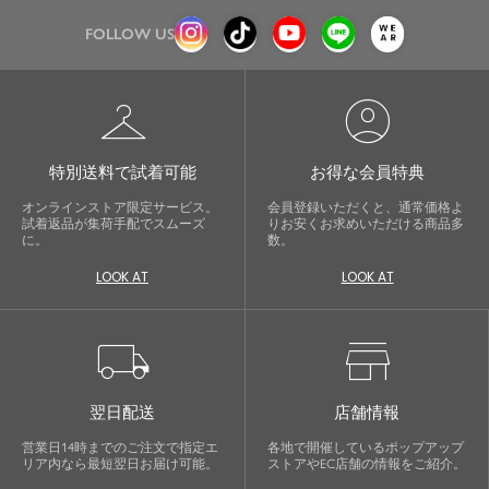
FOLLOW US
checkroom
account_circle
特別送料で試着可能
お得な会員特典
オンラインストア限定サービス。
会員登録いただくと、通常価格よ
試着返品が集荷手配でスムーズ
りお安くお求めいただける商品多
に。
数。
LOOK AT
LOOK AT
local_shipping
store
翌日配送
店舗情報
営業日14時までのご注文で指定エ
各地で開催しているポップアップ
リア内なら最短翌日お届け可能。
ストアやEC店舗の情報をご紹介。