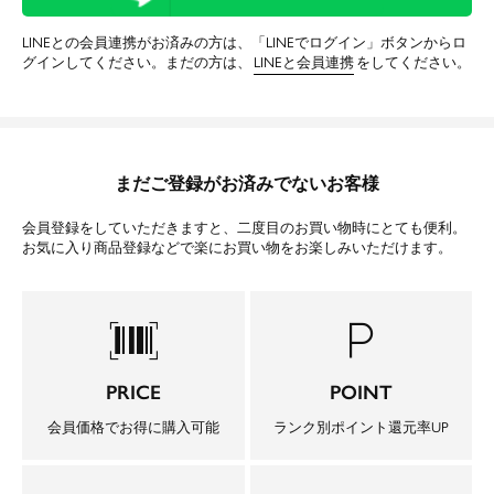
LINEとの会員連携がお済みの方は、「LINEでログイン」ボタンからロ
グインしてください。まだの方は、
LINEと会員連携
をしてください。
まだご登録がお済みでないお客様
会員登録をしていただきますと、二度目のお買い物時にとても便利。
お気に入り商品登録などで楽にお買い物をお楽しみいただけます。
barcode_scanner
local_parking
PRICE
POINT
会員価格でお得に購入可能
ランク別ポイント還元率UP