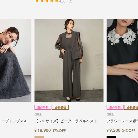
）
4.50
（
2
）
新作早割
会員価格
新作早割
会員価格
GIRL
GIRL
スリーブトップス＆ボ
【～4Lサイズ】ピークトラペルベスト＆
フラワーレース襟
トアップパーティ
スタンドカラーパフスリーブブラウス＆
ーンシルエットワ
18,900
9,500
¥
¥
17%OFF
24%OFF
ビスチェ風ロンパースオールインワン3点
セットパーティードレス