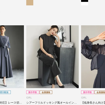
）
翌日配送
新作早割
会員価格
新作早割
会員価格
GIRL
GIRL
対応】レース切替
シアーフリルドッキング風オールインワ
【低身長さん向け