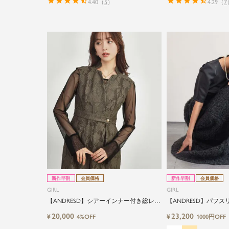
4.40
（
5
）
4.29
（
7
新作早割
会員価格
新作早割
会員価格
GIRL
GIRL
【ANDRESD】シアーインナー付き総レー
【ANDRESD】パフ
スウエストマークワイドパンツオールイ
リュームスカートセッ
20,000
23,200
¥
¥
4%OFF
1000円OFF
ンワンドレス
ードレス