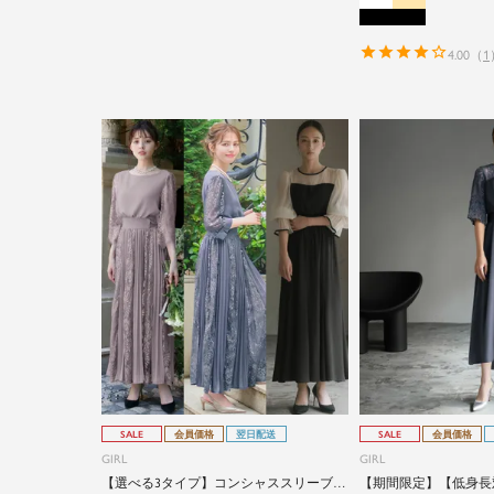
4.00
（
1
SALE
会員価格
翌日配送
SALE
会員価格
GIRL
GIRL
【選べる3タイプ】コンシャススリーブ＆
【期間限定】【低身長