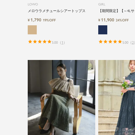
LOWO
GIRL
メロウラメチュールシアートップス
【期間限定】【～4Lサ
ブラウス＆キーネック
1,790
11,900
¥
¥
19%OFF
24%OFF
ブロング丈結婚式ワン
ドレス
5.00
（
1
）
5.00
（
2