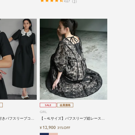
4.67
（
3
）
SALE
会員価格
GIRL
付きパフスリーブコク
【～4Lサイズ】パフスリーブ総レースロ
ンピースドレス
ング丈結婚式ワンピースドレス
12,900
¥
31%OFF