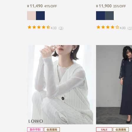
ロングフレア結婚式パーティードレス
えビスチェ風フレアイ
11,490
11,900
¥
¥
41%OFF
25%OFF
婚式ワンピースドレス
4.33
（
3
）
4.00
（
1
新作早割
会員価格
SALE
会員価格