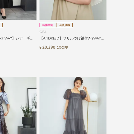
新作早割
会員価格
GIRL
ルチWAY】シアーギャ
【ANDRESD】フリルつけ袖付き2WAYラ
アロングワンピース
ップデザインワイドオールインワン
20,390
¥
2%OFF