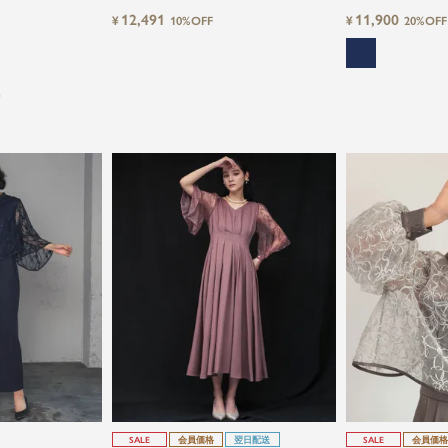
レギュラーヘム結
ンパンツドレス
チwayシフォンパ
12,491
11,900
¥
¥
10%OFF
20%OFF
ミソールオールイ
ィードレス
）
SALE
会員価格
翌日配送
SALE
会員価格