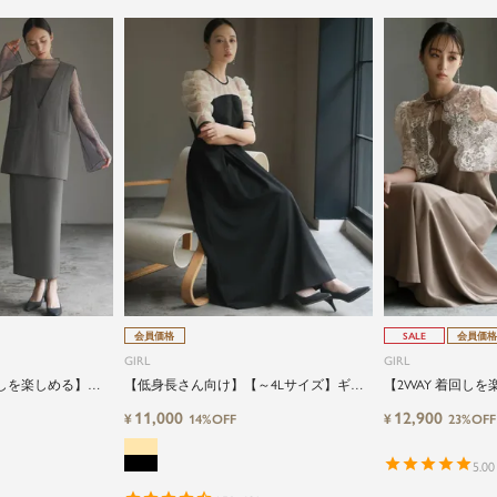
会員価格
SALE
会員価格
GIRL
GIRL
回しを楽しめる】
【低身長さん向け】【～4Lサイズ】ギャ
【2WAY 着回し
～4Lサイズ】レイ
ザースリーブタックロング丈結婚式ワン
ん向け】【～4Lサ
11,000
12,900
¥
¥
14%OFF
23%OFF
ップス&タイトスカ
ピースドレス
マーメイドキャミ
セットアップロング
グ結婚式ワンピー
ンツドレスパーテ
5.00