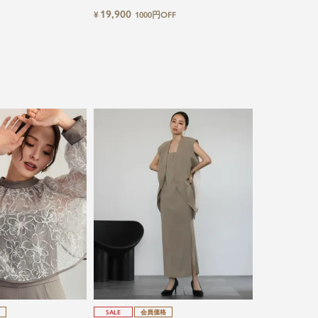
フスリーブボレロ＆キャ
プス・オールインワンパンツ2点セットパ
19,900
¥
1000円OFF
ンワン2点セットパーテ
ーティードレス
SALE
会員価格