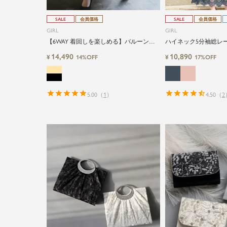
SALE
会員価格
SALE
会員価格
GIRL
GIRL
【6WAY 着回しを楽しめる】バルーンオ
ハイネック5分袖総レ
フショルダージャガードマーメイドロン
パーティードレス
14,490
10,890
¥
¥
14%OFF
17%OFF
グ丈結婚式ワンピースパーティードレス
5.00
（
1
）
4.50
（
2