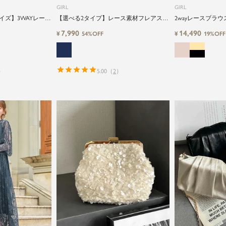
GIRL
GIRL
イズ】3WAYレース
【選べる2タイプ】レース素材フレアスリ
2wayレースブラ
Iラインノースリー
ーブXライン結婚式ワンピースドレス
ツ2点セットパー
7,990
14,490
¥
¥
54%OFF
19%OFF
ピースパーティー
）
5.00
（
2
）