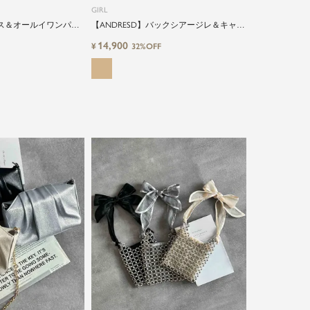
GIRL
ウス＆オールイワンパン
【ANDRESD】バックシアージレ＆キャミ
ティードレス
ソールワンピースのセットアップロング
14,900
¥
32%OFF
丈結婚式ワンピースパーティードレス