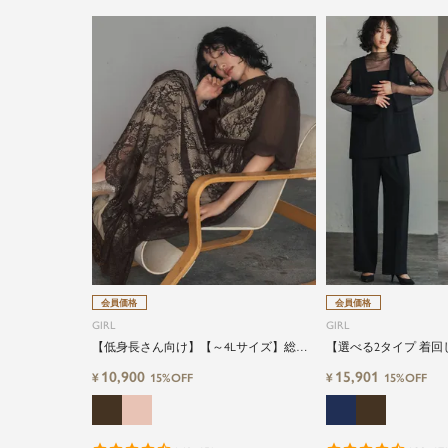
会員価格
会員価格
GIRL
GIRL
【低身長さん向け】【～4Lサイズ】総レ
【選べる2タイプ 着
ースハイネックバルーンスリーブロング
【低身長さん向け】【
10,900
15,901
¥
¥
15%OFF
15%OFF
丈結婚式ワンピースパーティードレス
ヤード風ドッキングト
ートorワイドパンツ
丈結婚式ワンピースパ
ィードレス