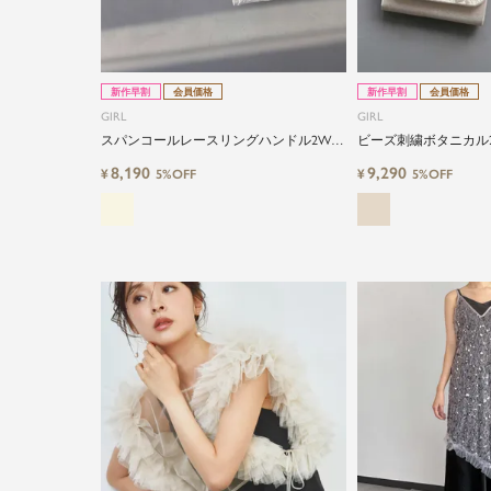
新作早割
会員価格
新作早割
会員価格
GIRL
GIRL
スパンコールレースリングハンドル2WAY
ビーズ刺繍ボタニカル
パーティーバッグ
ッグ
8,190
9,290
¥
¥
5%OFF
5%OFF