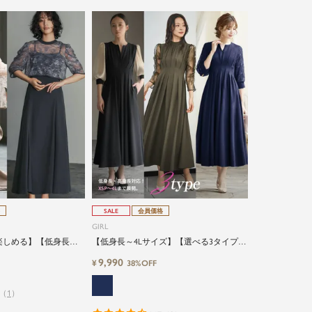
SALE
会員価格
GIRL
を楽しめる】【低身長さ
【低身長～4Lサイズ】【選べる3タイプ】
イズ】レースブラウス&
コンシャススリーブXラインキーネック結
9,990
¥
38%OFF
ワンピースセットロン
婚式ワンピースドレス
ス
（
1
）