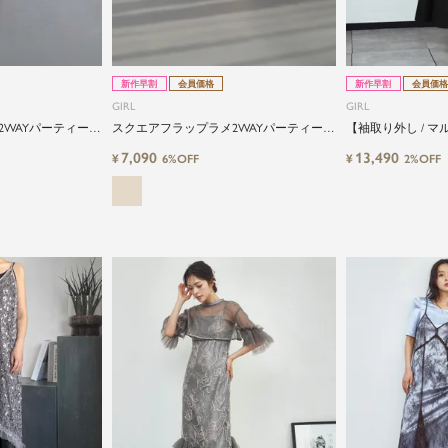
由にドレスを楽しみたい...
そんな気持ちを叶えたい。それが、ドレスブランドガ
ールです。
新作早割
会員価格
新作早割
会員価格
GIRL
GIRL
2WAYパーティーバ
スクエアフラップラメ2WAYパーティーハ
【袖取り外し / マ
ンドバッグ
ザーデザインフレ
7,090
13,490
¥
¥
6%OFF
2%OFF