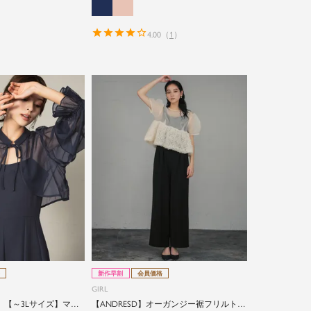
4.00
（
1
）
新作早割
会員価格
GIRL
】【～3Lサイズ】マル
【ANDRESD】オーガンジー裾フリルトッ