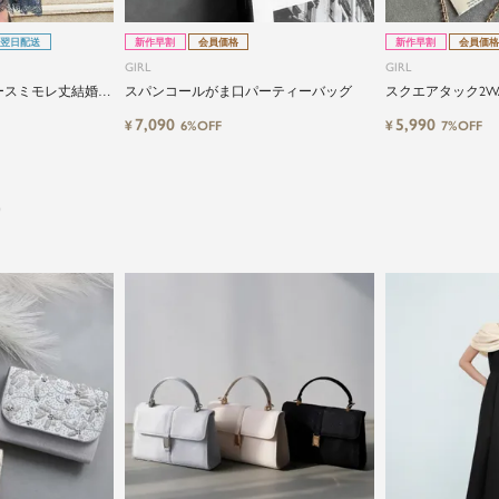
翌日配送
新作早割
会員価格
新作早割
会員価格
GIRL
GIRL
ースミモレ丈結婚式
スパンコールがま口パーティーバッグ
スクエアタック2W
7,090
5,990
¥
¥
6%OFF
7%OFF
）
close
特別な日だけではもったいない...もっと気
軽に自由にドレスを楽しみたい
ドレスは女性にとって永遠のファッションアイテム。
クローゼットに一着は用意しておきたいものの一つ。
ドレスが持つ女性を美しく見せる力は、ファッション
アイテムの中でも特別なものです。
特別な日だけではもったいない もっと気軽にもっと自