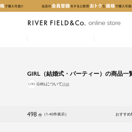
GIRL（結婚式・パーティー）の商品一
GIRLについて
498
（1
-
40
件表示
）
おすすめ
件