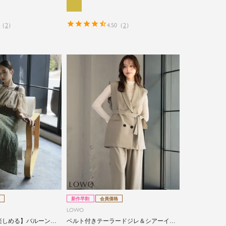
（
2
）
4.50
（
2
）
新作早割
会員価格
LOWO
を楽しめる】バルーンオ
ベルト付きテーラードジレ＆シアーイン