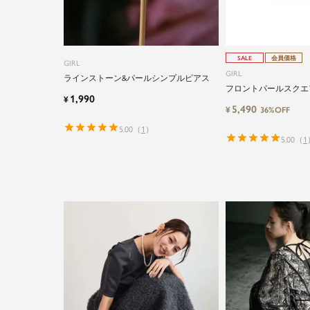
SALE
会員価格
GIRL
GIRL
ラインストーン&パールシンプルピアス
フロントパールスクエ
1,990
¥
5,490
¥
36%OFF
5.00
（
1
）
5.00
（
1