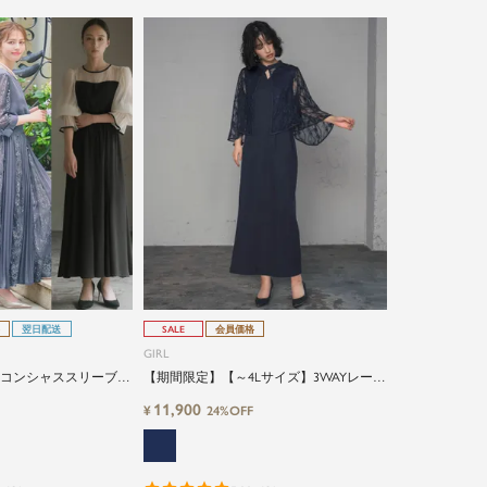
翌日配送
SALE
会員価格
GIRL
】コンシャススリーブ＆
【期間限定】【～4Lサイズ】3WAYレース
式パーティードレス
ブラウス＆キーネックIラインノースリー
11,900
¥
24%OFF
ブロング丈結婚式ワンピースパーティー
ドレス