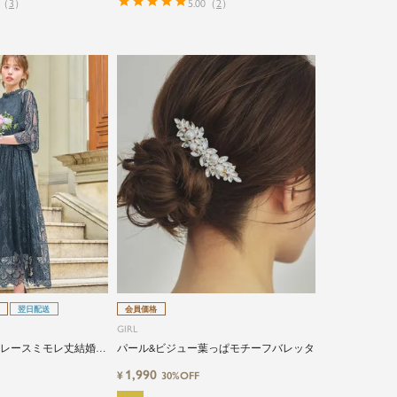
（
3
）
5.00
（
2
）
翌日配送
会員価格
GIRL
総レースミモレ丈結婚式
パール&ビジュー葉っぱモチーフバレッタ
1,990
¥
30%OFF