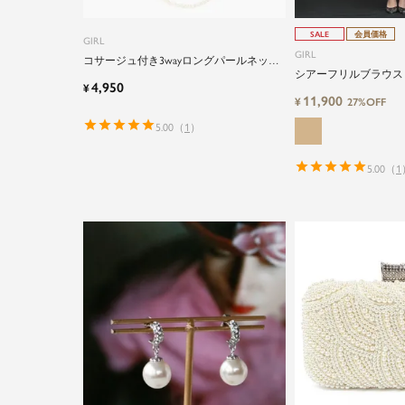
SALE
会員価格
GIRL
GIRL
コサージュ付き3wayロングパールネック
シアーフリルブラウス
レス
4,950
¥
ンピースのレイヤード
11,900
¥
27%OFF
丈結婚式ワンピース
5.00
（
1
）
5.00
（
1