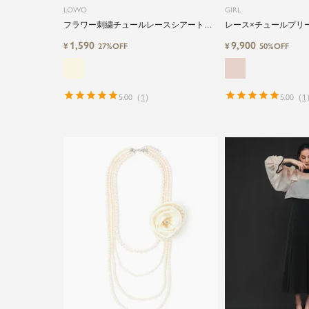
LOWO
GIRL
フラワー刺繍チュールレースシアートッ
レース×チュールプリ
プス
婚式ワンピースパーテ
1,590
9,900
¥
¥
27%OFF
50%OFF
5.00
（
1
）
5.00
（
1