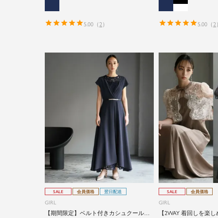
5.00
（
2
）
5.00
（
2
SALE
会員価格
翌日配送
SALE
会員価格
GIRL
GIRL
【期間限定】ベルト付きカシュクール風
【2WAY 着回しを楽