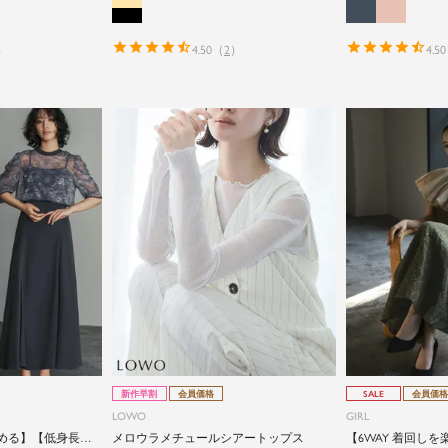
）
4.50
（
2
）
4.50
新作早割
会員価格
SALE
会員価格
LOWO
GIRL
しめる】【低身長さ
メロウラメチュールシアートップス
【6WAY 着回し