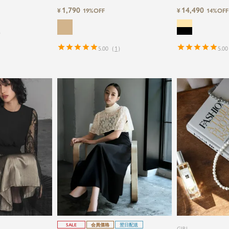
ズ】レースブラウス&
フショルダージャ
1,790
14,490
¥
¥
19%OFF
14%OFF
ピースセットロン
グ丈結婚式ワンピ
）
5.00
（
1
）
5.00
SALE
会員価格
翌日配送
GIRL