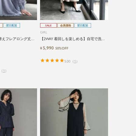
翌日配送
SALE
会員価格
翌日配送
GIRL
替えフレアロング丈結
【2WAY 着回しを楽しめる】自宅で洗え
レス
る前後ギャザーロング丈フレア結婚式ワ
5,990
¥
50%OFF
ンピースドレス
5.00
（
1
）
（
1
）