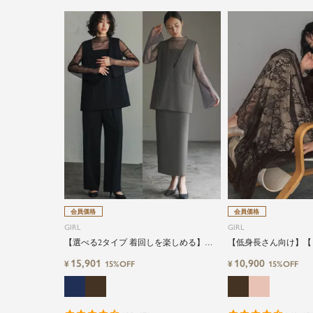
会員価格
会員価格
GIRL
GIRL
【選べる2タイプ 着回しを楽しめる】
【低身長さん向け】【
【低身長さん向け】【～4Lサイズ】レイ
ースハイネックバルー
15,901
10,900
¥
¥
15%OFF
15%OFF
ヤード風ドッキングトップス&タイトスカ
丈結婚式ワンピースパ
ートorワイドパンツセットアップロング
丈結婚式ワンピースパンツドレスパーテ
ィードレス