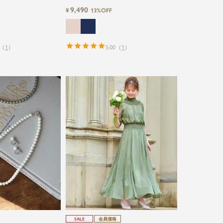
ガードマーメイドロン
ナーブラウス＆ロング丈設計ワイドパン
9,490
¥
13%OFF
ースパーティードレス
ツ3点セットスーツ
（
1
）
5.00
（
1
）
SALE
会員価格