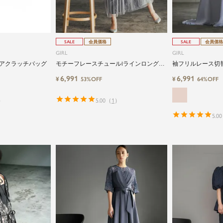
由にドレスを楽しみたい...
そんな気持ちを叶えたい。それが、ドレスブランドガ
ールです。
SALE
会員価格
SALE
会員価格
GIRL
GIRL
アクラッチバッグ
モチーフレースチュールIラインロング丈
袖フリルレース切
結婚式ワンピースパーティードレス
婚式ワンピースド
6,991
6,991
¥
¥
53%OFF
64%OFF
）
5.00
（
1
）
5.00