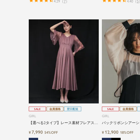
4.29
（
7
）
4.40
（
5
SALE
会員価格
翌日配送
SALE
会員価格
GIRL
GIRL
【選べる2タイプ】レース素材フレアスリ
バックリボンシアーシ
ーブXライン結婚式ワンピースドレス
キャミソールワンピー
7,990
12,900
¥
¥
54%OFF
18%OFF
ーメイドロング丈結婚
ス