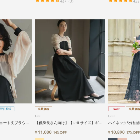
）
4.67
（
3
）
4.33
翌日配送
会員価格
SALE
会員価格
GIRL
GIRL
ョート丈ブラウス&
【低身長さん向け】【～4Lサイズ】ギャ
ハイネック5分袖
スのレイヤードマ
ザースリーブタックロング丈結婚式ワン
パーティードレス
11,000
10,890
¥
¥
14%OFF
17%OFF
式ワンピースドレ
ピースドレス