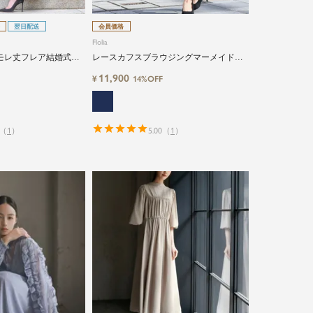
翌日配送
会員価格
Flolia
モレ丈フレア結婚式パ
レースカフスブラウジングマーメイドワ
ンピース
11,900
¥
14%OFF
（
1
）
5.00
（
1
）