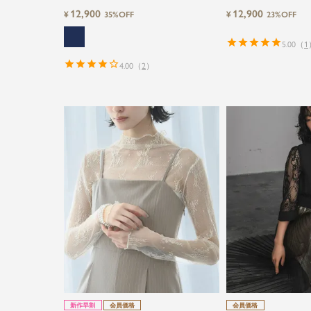
レース切替フレア結婚式パーティードレ
ん向け】【～4Lサイ
12,900
12,900
¥
¥
35%OFF
23%OFF
ス
マーメイドキャミワン
グ結婚式ワンピース
5.00
（
1
4.00
（
2
）
新作早割
会員価格
会員価格