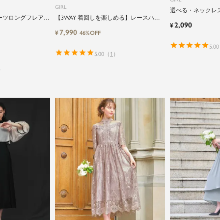
GIRL
選べる・ネックレ
ーツロングフレア結
【3WAY 着回しを楽しめる】レースハイ
ーのパールアクセ
2,090
¥
ィードレス
ネックブラウス&レースアップキャミソー
7,990
¥
46%OFF
ルワンピースのレイヤードマーメイドロ
ング丈結婚式ワンピースドレス
5.00
5.00
（
1
）
）