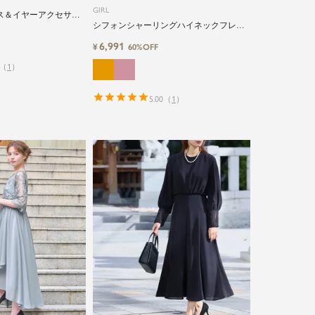
GIRL
ス＆イヤーアクセサリ
シフォンシャーリングハイネックフレア
サリーセット
ロング丈結婚式ワンピースドレス
6,991
¥
60%OFF
（
1
）
5.00
（
1
）