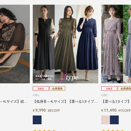
SALE
会員価格
SALE
会員価格
GIRL
GIRL
～4Lサイズ】総レ
【低身長～4Lサイズ】【選べる3タイプ】
【選べる3タイプ
ンスリーブロング
コンシャススリーブXラインキーネック結
ロングフレア結婚
9,990
11,490
¥
¥
38%OFF
41%OFF
ーティードレス
婚式ワンピースドレス