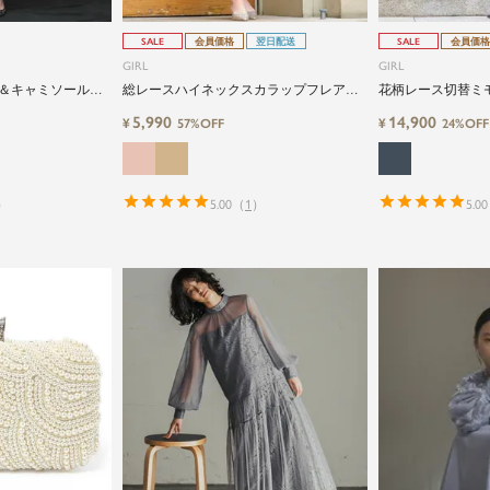
SALE
会員価格
翌日配送
SALE
会員価格
GIRL
GIRL
＆キャミソールワ
総レースハイネックスカラップフレアロ
花柄レース切替ミ
マーメイドロング
ング丈結婚式ワンピースドレス
ーティードレス
5,990
14,900
¥
¥
57%OFF
24%OFF
）
5.00
（
1
）
5.00
close
特別な日だけではもったいない...もっと気
軽に自由にドレスを楽しみたい
ドレスは女性にとって永遠のファッションアイテム。
クローゼットに一着は用意しておきたいものの一つ。
ドレスが持つ女性を美しく見せる力は、ファッション
アイテムの中でも特別なものです。
特別な日だけではもったいない もっと気軽にもっと自