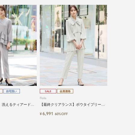
自宅洗い
SALE
会員価格
Flolia
】洗えるティアードフ
【最終クリアランス】ボウタイプリーツ
ーパードパンツのセッ
ブラウス×テーパードの上品セットアップ
6,991
¥
60%OFF
ースーツ
｜卒園式・入学式・ビジネス対応