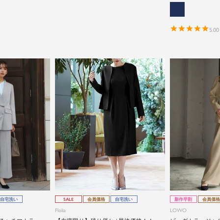
5.00
自宅洗い
SALE
会員価格
自宅洗い
新作早割
会員価格
Flolia
LOWO