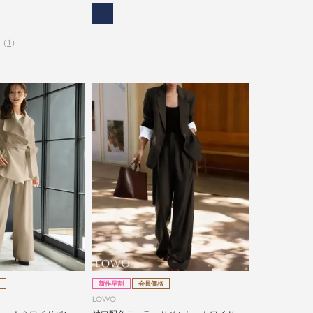
ネススーツ
（
1
）
新作早割
会員価格
LOWO