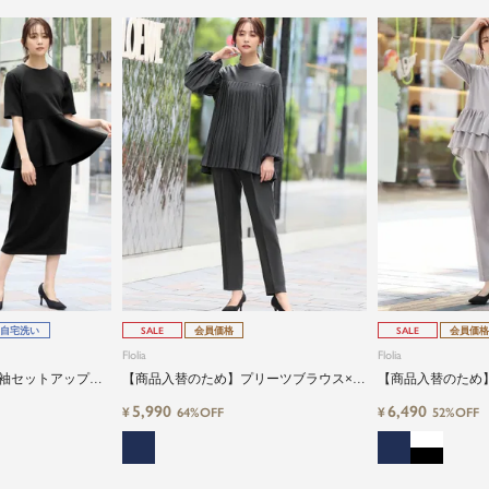
自宅洗い
SALE
会員価格
SALE
会員価格
Flolia
Flolia
袖セットアップ｜
【商品入替のため】プリーツブラウス×テ
【商品入替のため
ーマルに使える
ーパードパンツの上品セットアップ｜卒
リルブラウス＆テ
5,990
6,490
¥
¥
64%OFF
52%OFF
業式・入学式・ビジネス対応
トアップセレモニ