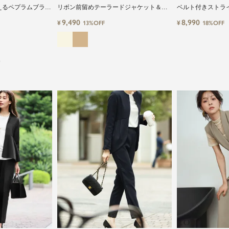
えるペプラムブラウ
リボン前留めテーラードジャケット＆ワ
ベルト付きストラ
のセットアップセ
イドパンツ2点セットスーツ
ブベスト・ワイド
9,490
8,990
¥
¥
13%OFF
18%OFF
）
close
鮮度アップを重ねつづける、大人の女性
のためのスーツファッション
オフィスやマザーシーンで活躍するセレモニースー
ツ。気負わずに着て頂ける素敵な一枚...それがFloliaの
提案するスーツです。
品よく艶やかに着こなすことのできる女性らしいセッ
トアップから、故人を偲ぶのに相応しい洗練感のある
ブラックフォーマルまで幅広くご提案させて頂きま
す。