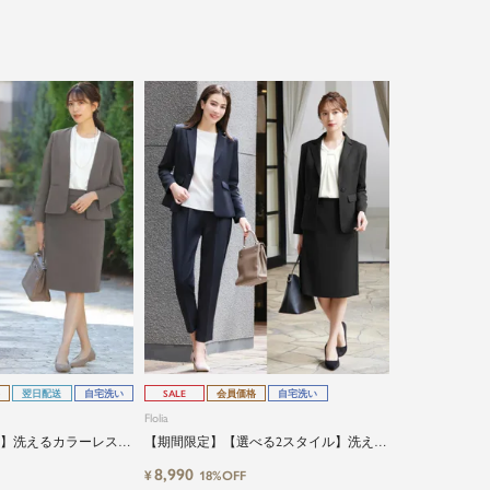
翌日配送
自宅洗い
SALE
会員価格
自宅洗い
Flolia
ル】洗えるカラーレスジ
【期間限定】【選べる2スタイル】洗える
ドパンツorスカート
テーパードジャケット&テーパードパンツ
8,990
¥
18%OFF
orタイトスカートの2点セットアップビジ