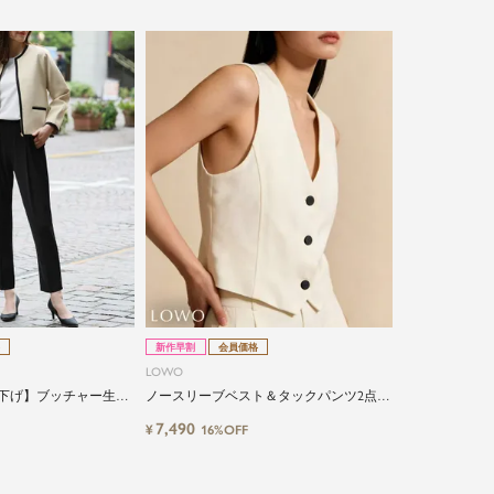
新作早割
会員価格
LOWO
値下げ】ブッチャー生地
ノースリーブベスト＆タックパンツ2点セ
パードパンツの2点セッ
ットアップ
7,490
¥
16%OFF
ツ