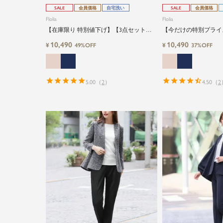
SALE
会員価格
自宅洗い
SALE
会員価格
Flolia
Flolia
【在庫限り 特別値下げ】【3点セット】
【今だけの特別プライ
洗えるロングベスト/ジレ・ボウタイブラ
ラーペプラムジャケッ
10,490
10,490
¥
¥
49%OFF
37%OFF
ウス・ストレートパンツの3点セットアッ
ツの2点セットアップ
プセレモニースーツ
5.00
（
2
）
4.50
（
2