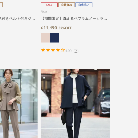
SALE
会員価格
自宅洗い
Flolia
ス付きベルト付きジレ
【期間限定】洗えるペプラムノーカラー
セットアップ
ジャケット&テーパードパンツの2点セッ
11,490
¥
32%OFF
トセレモニースーツ
4.00
（
2
）