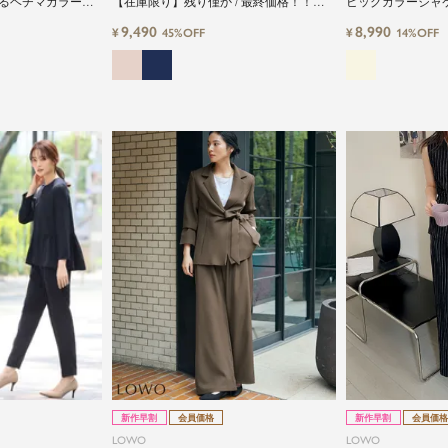
るヘチマカラージ
【在庫限り】残り僅か / 最終価格！！洗
ビッグカラージャ
イドパンツ2点スー
えるノーカラージャケット&コクーンワン
点セットスーツ
9,490
8,990
¥
¥
45%OFF
14%OFF
ピースの2点セットアップセレモニースー
ツ
新作早割
会員価格
新作早割
会員価格
LOWO
LOWO