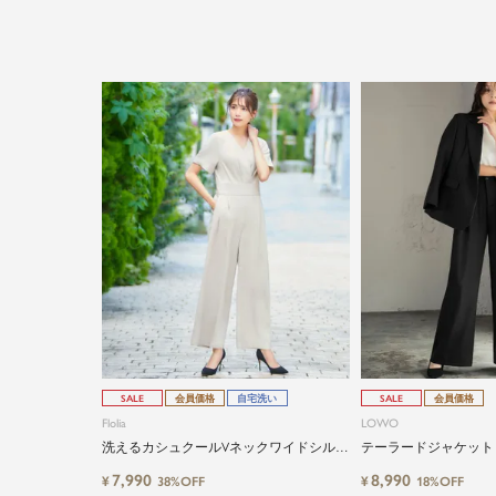
SALE
会員価格
自宅洗い
SALE
会員価格
Flolia
LOWO
洗えるカシュクールVネックワイドシルエ
テーラードジャケット
ットオールインワン
セットスーツ
7,990
8,990
¥
¥
38%OFF
18%OFF