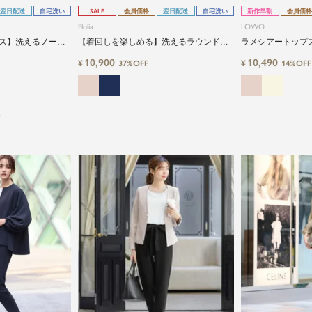
翌日配送
自宅洗い
SALE
会員価格
翌日配送
自宅洗い
新作早割
会員価格
Flolia
LOWO
ス】洗えるノーカ
【着回しを楽しめる】洗えるラウンドカ
ラメシアートップ
ト&テーパードパン
ットノーカラージャケット&テーパードパ
ワイドパンツ3点
10,900
10,490
¥
¥
37%OFF
14%OFF
セレモニースーツ
ンツの2点セットアップスーツ
）