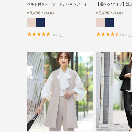
ベルト付きテーラードジレ＆シアーイン
【選べる2タイプ】洗
ナーブラウス＆ロング丈設計ワイドパン
ス＆テーパードパンツ
9,490
7,490
¥
¥
13%OFF
18%OFF
ツ3点セットスーツ
レモニースーツ
5.00
（
1
）
4.00
（
1