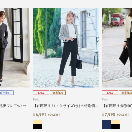
自宅洗い
SALE
会員価格
SALE
会員価格
Flolia
Flolia
る裾フレアVネック
【在庫限り！L・2Lサイズだけの特別価
【在庫限り 特別
ードパンツの2点セ
格】ツイードジャケット＆パンツセット
ジャケット＆テー
6,991
7,990
¥
¥
49%OFF
49%OFF
アップセレモニースーツ
トセレモニースー