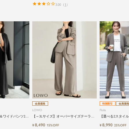
3.00
（
1
）
会員価格
特別割引
会員価格
LOWO
Flolia
＆ワイドパンツ2点
【～3Lサイズ】オーバーサイズテーラー
【選べる2スタイ
ドジャケット・ワイドパンツの2点セット
ャケット・テーパー
8,490
8,990
¥
¥
15%OFF
25%OFF
の2点セットスーツ