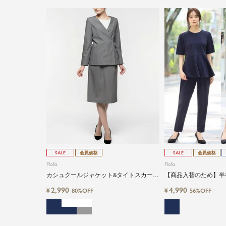
SALE
会員価格
SALE
会員価格
Flolia
Flolia
カシュクールジャケット&タイトスカート
【商品入替のため】半
の2点セットアップスーツ
式典・ビジネス・フォ
2,990
4,990
¥
¥
80%OFF
56%OFF