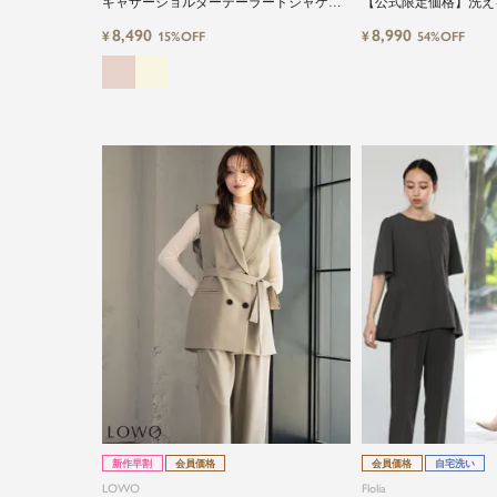
ギャザーショルダーテーラードジャケッ
【公式限定価格】洗え
トワイドパンツセットアップ
ャケット・プルオンワ
8,490
8,990
¥
¥
15%OFF
54%OFF
ツセット
新作早割
会員価格
会員価格
自宅洗い
LOWO
Flolia