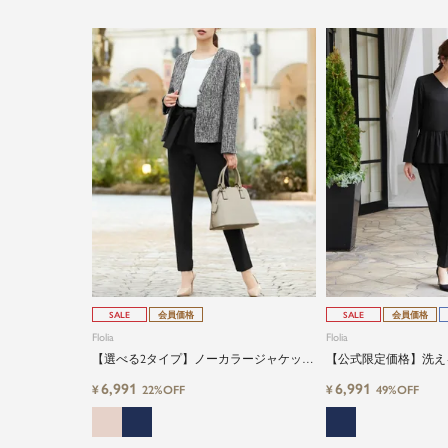
SALE
会員価格
SALE
会員価格
Flolia
Flolia
【選べる2タイプ】ノーカラージャケット
【公式限定価格】洗え
&ウエストリボン付きパンツの2点セット
長袖ブラウス・テーパ
6,991
6,991
¥
¥
22%OFF
49%OFF
アップセレモニースーツ
ットパンツスーツ