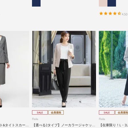
）
4.50
SALE
会員価格
SALE
会員価格
Flolia
Flolia
ト&タイトスカート
【選べる2タイプ】ノーカラージャケット
【在庫限り！L・2