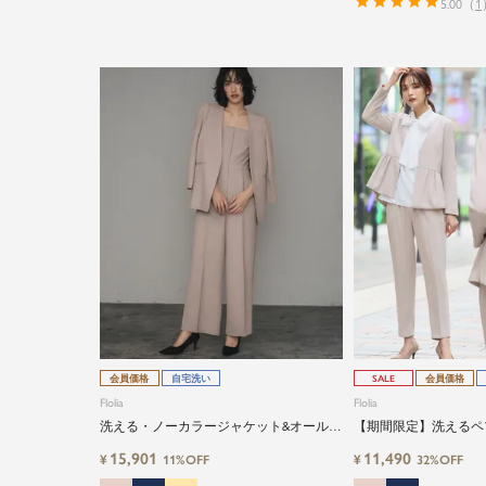
5.00
（
1
会員価格
自宅洗い
SALE
会員価格
Flolia
Flolia
洗える・ノーカラージャケット&オールイ
【期間限定】洗えるペ
ンワンのオケージョン対応2点セットアッ
ジャケット&テーパー
15,901
11,490
¥
¥
11%OFF
32%OFF
プスーツ
トセレモニースーツ