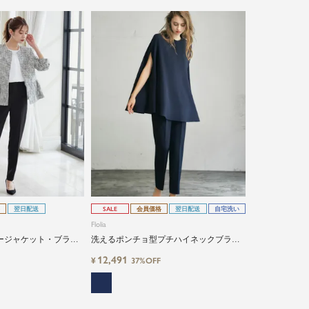
翌日配送
SALE
会員価格
翌日配送
自宅洗い
Flolia
ージャケット・ブラウ
洗えるポンチョ型プチハイネックブラウ
ンツの3点セットセレモ
ス＆テーパードパンツの2点セット
12,491
¥
37%OFF