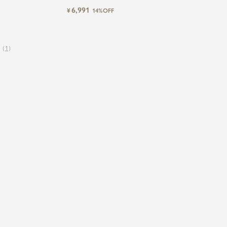
ケット＆パンツセット
トセミワイドパンツセットアップ
6,991
¥
14%OFF
スーツ
（
1
）