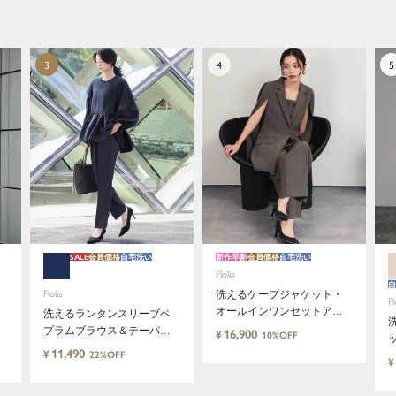
トアップから、故人を偲ぶのに相応しい洗練感のある
ブラックフォーマルまで幅広くご提案させて頂きま
す。
SALE
会員価格
自宅洗い
新作早割
会員価格
自宅洗い
Flolia
自
Flolia
洗えるケープジャケット・
Fl
オールインワンセットアッ
洗えるランタンスリーブペ
プスーツ パンツドレス
プラムブラウス＆テーパー
16,900
¥
10%OFF
ドパンツのセットアップセ
11,490
¥
22%OFF
¥
レモニースーツ