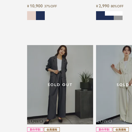
ットノーカラージャケット&テーパードパ
の2点セットアップス
10,900
2,990
¥
¥
37%OFF
80%OFF
ンツの2点セットアップスーツ
SOLD OUT
SOLD
新作早割
会員価格
新作早割
会員価格