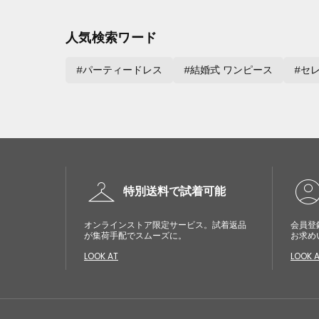
人気検索ワード
パーティードレス
結婚式 ワンピース
セ
checkroom
account_cir
特別送料で試着可能
オンラインストア限定サービス。試着返品
会員登
が集荷手配でスムーズに。
お求め
LOOK AT
LOOK 