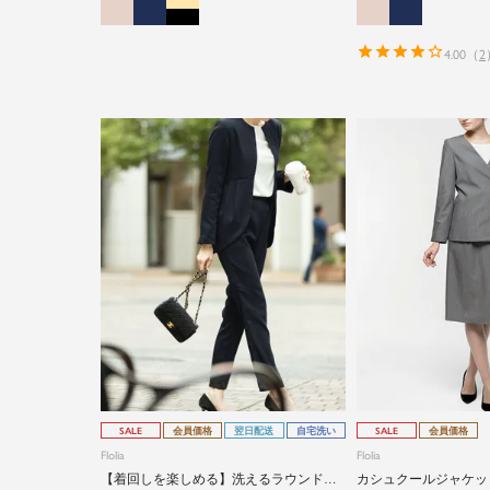
4.00
（
2
SALE
会員価格
翌日配送
自宅洗い
SALE
会員価格
Flolia
Flolia
【着回しを楽しめる】洗えるラウンドカ
カシュクールジャケッ