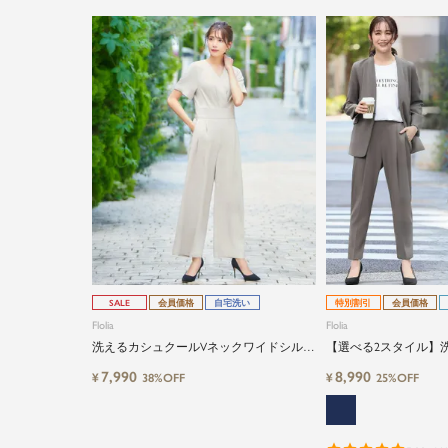
SALE
会員価格
自宅洗い
特別割引
会員価格
Flolia
Flolia
洗えるカシュクールVネックワイドシルエ
【選べる2スタイル】
ットオールインワン
ャケット・テーパード
7,990
8,990
¥
¥
38%OFF
25%OFF
の2点セットスーツ