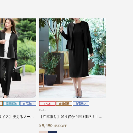
翌日配送
自宅洗い
SALE
会員価格
自宅洗い
Flolia
ライス】洗えるノーカ
【在庫限り】残り僅か / 最終価格！！洗
ケット&テーパードパン
えるノーカラージャケット&コクーンワン
9,490
¥
45%OFF
ップセレモニースーツ
ピースの2点セットアップセレモニースー
ツ