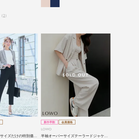
（
2
）
SOLD OUT
新作早割
会員価格
LOWO
Lサイズだけの特別価
半袖オーバーサイズテーラードジャケッ