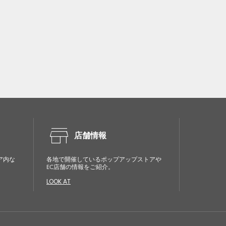
store
店舗情報
ア内な
各地で開催しているポップアップストアや
EC店舗の情報をご紹介。
LOOK AT