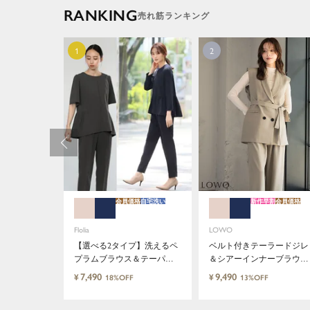
RANKING
会員価格
自宅洗い
新作早割
会員価格
Flolia
LOWO
【選べる2タイプ】洗えるペ
ベルト付きテーラードジレ
プラムブラウス＆テーパー
＆シアーインナーブラウス
ドパンツのセットアップセ
＆ロング丈設計ワイドパン
7,490
9,490
¥
¥
18%OFF
13%OFF
レモニースーツ
ツ3点セットスーツ