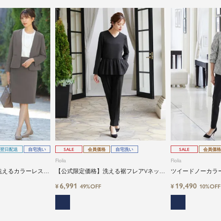
翌日配送
自宅洗い
SALE
会員価格
自宅洗い
SALE
会員価格
Flolia
Flolia
洗えるカラーレスジ
【公式限定価格】洗える裾フレアVネック
ツイードノーカラ
パンツorスカート
長袖ブラウス・テーパードパンツの2点セ
ス・テーパードパ
6,991
19,490
¥
¥
49%OFF
10%OFF
ットパンツスーツ
ニースーツ