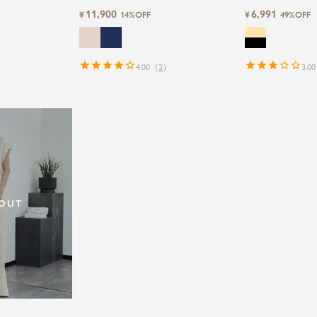
ーツ
&ブラウス&ウエストリボン付きテーパー
格】ツイードジャ
11,900
6,991
¥
¥
14%OFF
49%OFF
ドパンツの3点セットアップセレモニース
アップセレモニー
ーツ
4.00
（
2
）
3.00
 OUT