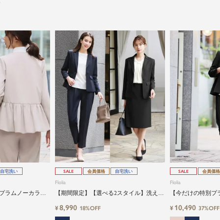
）
自宅洗い
SALE
会員価格
自宅洗い
SALE
会員価格
Flolia
Flolia
プラムノーカラー
【期間限定】【選べる2スタイル】洗える
【今だけの特別プ
ドパンツの2点セッ
テーパードジャケット&テーパードパンツ
ラーペプラムジャ
8,990
10,490
¥
¥
18%OFF
37%OFF
orタイトスカートの2点セットアップビジ
ツの2点セットア
ネススーツ