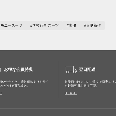
レモニースーツ
学校行事 スーツ
喪服
春夏新作
cle
local_shipping
お得な会員特典
翌日配送
録いただくと、通常価格よりお安く
営業日14時までのご注文で指定エリ
いただける商品多数。
ら最短翌日お届け可能。
AT
LOOK AT