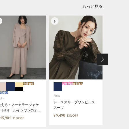
もっと見る
会員価格
新作早割
会員価格
特別割引
会員価
Flolia
宅洗い
Flolia
洗えるシア
olia
ケット・オ
レーススリーブワンピース
洗える・ノーカラージャケ
ンツの2点
スーツ
17,900
¥
14
ット&オールインワンのオケ
ーマルセレ
9,490
¥
13%OFF
ージョン対応2点セットアッ
15,901
11%OFF
プスーツ