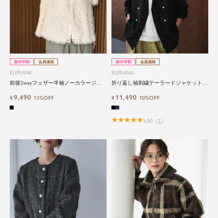
新作早割
会員価格
新作早割
会員価格
ELFRANK
ELFRANK
前後2wayフェザー半袖ノーカラージャ
折り返し袖刺繍テーラードジャケット
ケット
Washable
9,490
11,490
¥
13%OFF
¥
10%OFF
5.00
（
1
）