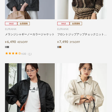
SALE
会員価格
SALE
会員価格
ELFRANK
ELFRANK
メランジシャギーノーカラージャケット
フロントジップアップチェックニットブ
ルゾン
6,490
7,490
¥
45%OFF
¥
31%OFF
4.00
（
1
）