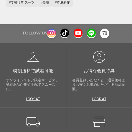
学校行事 スーツ
喪服
春夏新作
FOLLOW US
checkroom
account_circle
特別送料で試着可能
お得な会員特典
オンラインストア限定サービス。
会員登録いただくと、通常価格よ
試着返品が集荷手配でスムーズ
りお安くお求めいただける商品多
に。
数。
LOOK AT
LOOK AT
local_shipping
store