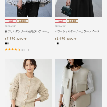
SALE
会員価格
SALE
会員価格
ELFRANK
ELFRANK
裾フリルダンボール生地フレアパーカー
パワーショルダーノーカラーツイードジ
Washable
ャケット
7,990
6,490
¥
32%OFF
¥
49%OFF
4.00
（
1
）