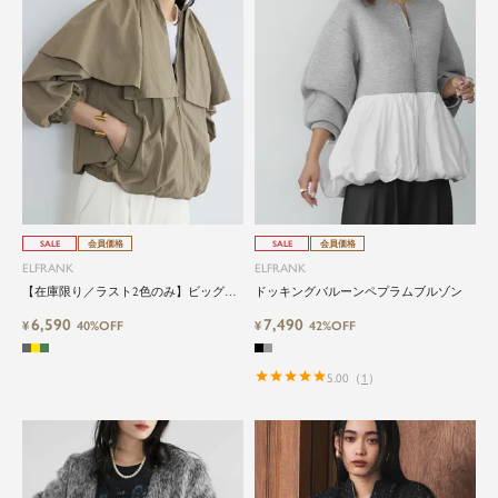
SALE
会員価格
SALE
会員価格
ELFRANK
ELFRANK
【在庫限り／ラスト2色のみ】ビッグフ
ドッキングバルーンペプラムブルゾン
レアカラーブルゾン Washable
6,590
7,490
¥
40%OFF
¥
42%OFF
5.00
（
1
）