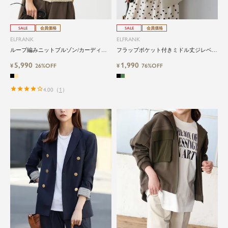
SALE
会員価格
SALE
会員価格
ELFRANK
ELFRANK
ループ編みニットブルゾン/カーディガ
フラップポケット付きミドル丈ジレベス
ン
ト
5,990
1,990
¥
26%OFF
¥
76%OFF
4.00
（
1
）