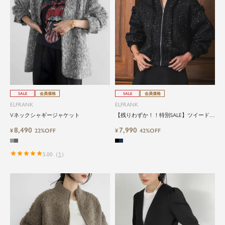
SALE
会員価格
SALE
会員価格
ELFRANK
ELFRANK
close
Vネックシャギージャケット
【残りわずか！！特別SALE】ツイードス
タンドネックブルゾン
ElegantとFrankをテーマに、時代を超
8,490
7,990
¥
22%OFF
¥
42%OFF
えて愛されるアイテムを
5.00
（
1
）
ELFRANK（エルフランク）は、「上品さ」と「気
さくさ」をバランスよく取り入れた、大人のため
のカジュアルブランドです。
毎日の中に自然と取り入れたくなる、でもどこか
目を引く。そんな日常と特別の間を行き来するス