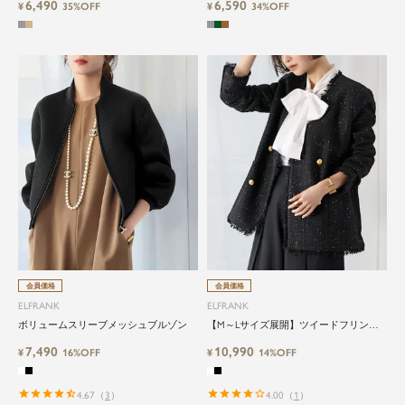
6,490
6,590
¥
35%OFF
ート
¥
34%OFF
会員価格
会員価格
ELFRANK
ELFRANK
ボリュームスリーブメッシュブルゾン
【M～Lサイズ展開】ツイードフリンジ
ノーカラージャケット
7,490
10,990
¥
16%OFF
¥
14%OFF
4.67
（
3
）
4.00
（
1
）