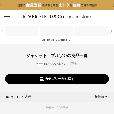
menu
OFFICIAL BRAND LIST
ジャケット・ブルゾンの商品一覧
ELFRANKについて
カテゴリーから探す
30
（1
-
30
件表示
）
新着順
件
30
件中
1
-
30
件表示