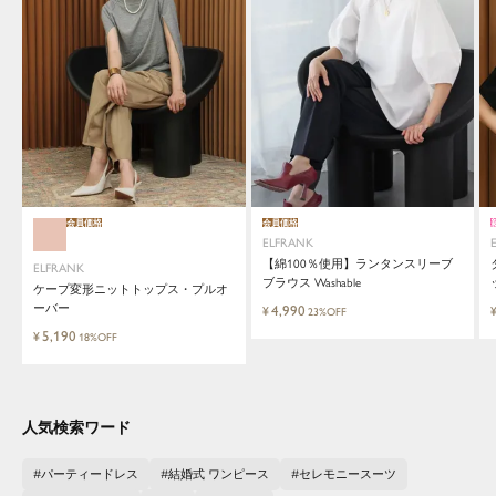
会員価格
会員価格
ELFRANK
【綿100％使用】ランタンスリーブ
ELFRANK
ブラウス Washable
ケープ変形ニットトップス・プルオ
ーバー
4,990
¥
23%OFF
5,190
¥
18%OFF
人気検索ワード
パーティードレス
結婚式 ワンピース
セレモニースーツ