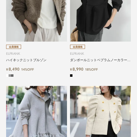
タイルを提案しています。
会員価格
会員価格
ELFRANK
ELFRANK
ハイネックニットブルゾン
ダンボールニットペプラムノーカラージ
ャケット Washable
8,490
8,990
¥
14%OFF
¥
18%OFF