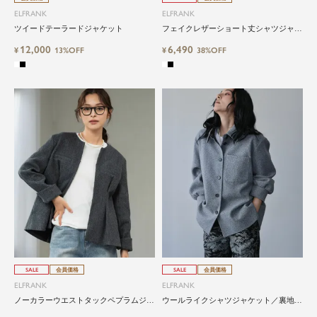
ELFRANK
ELFRANK
ツイードテーラードジャケット
フェイクレザーショート丈シャツジャケ
ット
12,000
6,490
¥
13%OFF
¥
38%OFF
SALE
会員価格
SALE
会員価格
ELFRANK
ELFRANK
ノーカラーウエストタックペプラムジャ
ウールライクシャツジャケット／裏地配
ケット
色が映える上品オーバーサイズライトコ