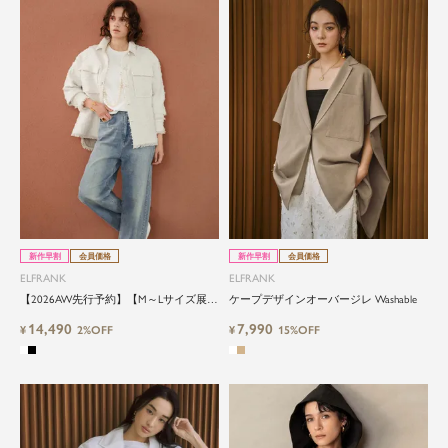
新作早割
会員価格
新作早割
会員価格
ELFRANK
ELFRANK
【2026AW先行予約】【M～Lサイズ展
ケープデザインオーバージレ Washable
開】ツイードリボンシャツジャケット
14,490
7,990
¥
2%OFF
¥
15%OFF