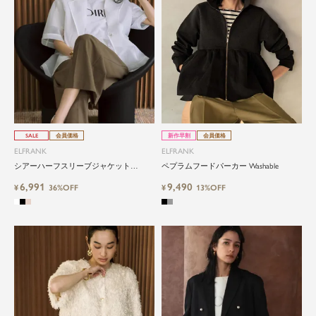
SALE
会員価格
新作早割
会員価格
ELFRANK
ELFRANK
シアーハーフスリーブジャケット
ペプラムフードパーカー Washable
Washable
6,991
9,490
¥
36%OFF
¥
13%OFF