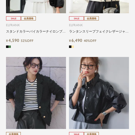
SALE
会員価格
SALE
会員価格
ELFRANK
ELFRANK
スタンドカラーバイカラーナイロンブル
ランタンスリーブフェイクレザージャケ
ゾン
ット
4,590
6,490
¥
52%OFF
¥
40%OFF
会員価格
SALE
会員価格