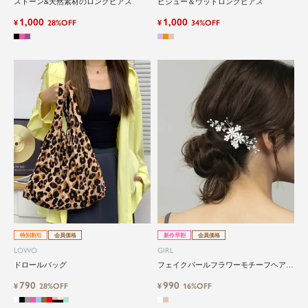
ストーン&天然素材のロングピアス
ビジュー＆ウッドロングピアス
1,000
1,000
¥
28%OFF
¥
34%OFF
特別割引
会員価格
新作早割
会員価格
LOWO
GIRL
ドロールバッグ
フェイクパールフラワーモチーフヘアク
リップ
790
990
¥
28%OFF
¥
16%OFF