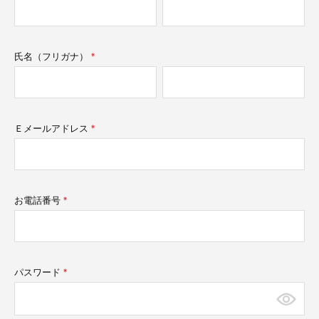
須)
氏名（フリガナ）
(必
須)
Ｅメールアドレス
(必
須)
お電話番号
(必
須)
パスワード
(必
須)