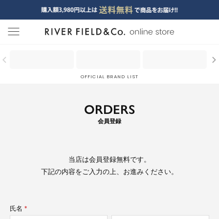
menu
OFFICIAL BRAND LIST
ORDERS
会員登録
当店は
会員登録無料
です。
下記の内容をご入力の上、お進みください。
氏名
(必