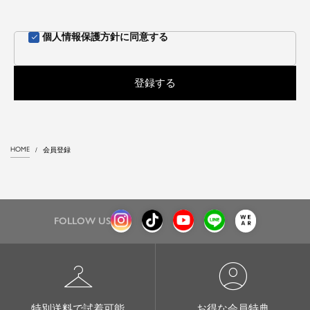
個人情報保護方針
に同意する
登録する
HOME
会員登録
FOLLOW US
checkroom
account_circle
特別送料で試着可能
お得な会員特典