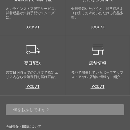
オンラインストア限定サービス。
会員登録いただくと、通常価格よ
試着返品が集荷手配でスムーズ
りお安くお求めいただける商品多
に。
数。
LOOK AT
LOOK AT
local_shipping
store
翌日配送
店舗情報
営業日14時までのご注文で指定エ
各地で開催しているポップアップ
リア内なら最短翌日お届け可能。
ストアやEC店舗の情報をご紹介。
LOOK AT
LOOK AT
会員登録・情報について