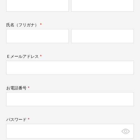
須)
氏名（フリガナ）
(必
須)
Ｅメールアドレス
(必
須)
お電話番号
(必
須)
パスワード
(必
須)