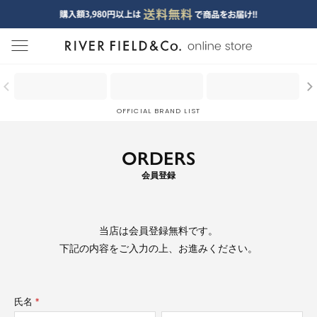
menu
OFFICIAL BRAND LIST
ORDERS
会員登録
当店は
会員登録無料
です。
下記の内容をご入力の上、お進みください。
氏名
(必