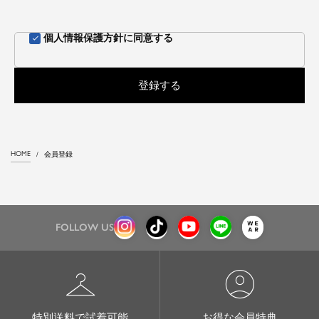
個人情報保護方針
に同意する
登録する
HOME
会員登録
FOLLOW US
checkroom
account_circle
特別送料で試着可能
お得な会員特典