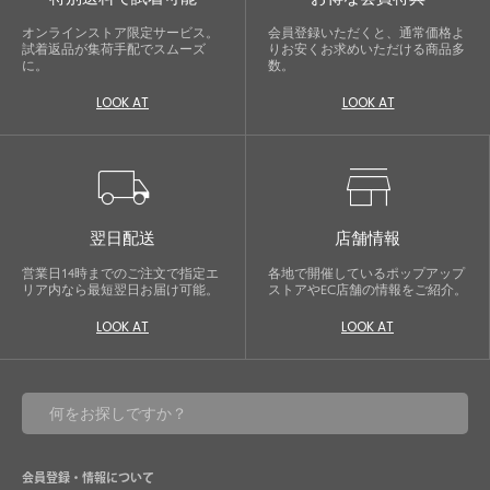
オンラインストア限定サービス。
会員登録いただくと、通常価格よ
試着返品が集荷手配でスムーズ
りお安くお求めいただける商品多
に。
数。
LOOK AT
LOOK AT
local_shipping
store
翌日配送
店舗情報
営業日14時までのご注文で指定エ
各地で開催しているポップアップ
リア内なら最短翌日お届け可能。
ストアやEC店舗の情報をご紹介。
LOOK AT
LOOK AT
会員登録・情報について