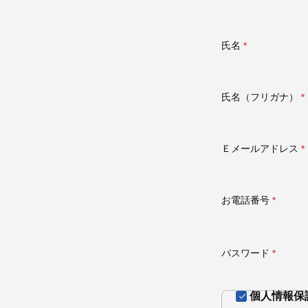
氏名
(必
須)
氏名（フリガナ）
(
須
Ｅメールアドレス
(
須
お電話番号
(必
須)
パスワード
(必
須)
個人情報保