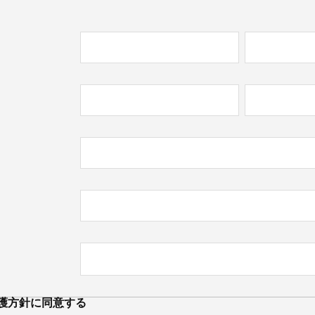
必
)
必
)
護方針
に同意する