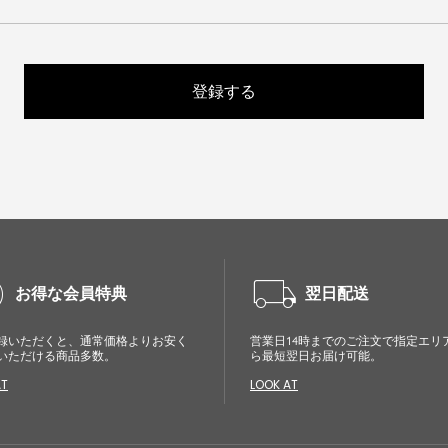
登録する
cle
local_shipping
お得な会員特典
翌日配送
録いただくと、通常価格よりお安く
営業日14時までのご注文で指定エリ
いただける商品多数。
ら最短翌日お届け可能。
AT
LOOK AT