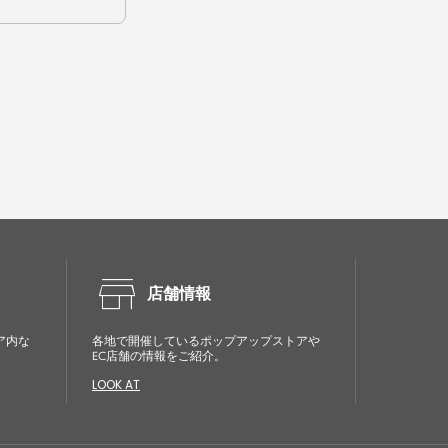
store
店舗情報
ア内な
各地で開催しているポップアップストアや
EC店舗の情報をご紹介。
LOOK AT