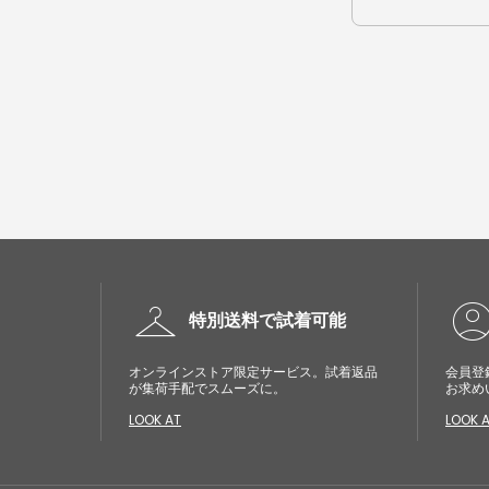
checkroom
account_cir
特別送料で試着可能
オンラインストア限定サービス。試着返品
会員登
が集荷手配でスムーズに。
お求め
LOOK AT
LOOK 