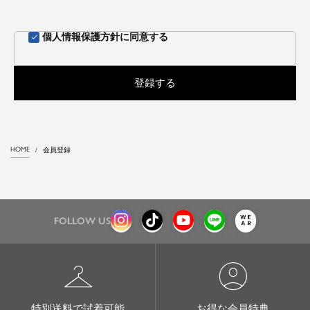
個人情報保護方針
に同意する
登録する
HOME
会員登録
FOLLOW US
checkroom
account_circle
特別送料で試着可能
お得な会員特典