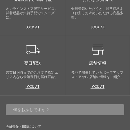
オンラインストア限定サービス。
会員登録いただくと、通常価格よ
試着返品が集荷手配でスムーズ
りお安くお求めいただける商品多
に。
数。
LOOK AT
LOOK AT
local_shipping
store
翌日配送
店舗情報
営業日14時までのご注文で指定エ
各地で開催しているポップアップ
リア内なら最短翌日お届け可能。
ストアやEC店舗の情報をご紹介。
LOOK AT
LOOK AT
会員登録・情報について