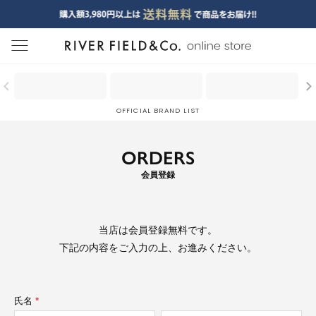
menu
OFFICIAL BRAND LIST
ORDERS
会員登録
当店は
会員登録無料
です。
下記の内容をご入力の上、お進みください。
氏名
(必