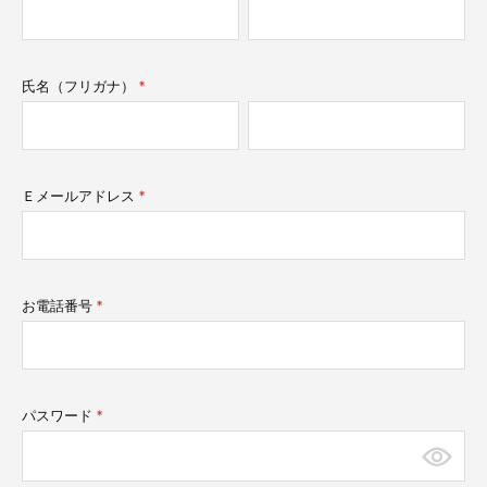
須)
氏名（フリガナ）
(必
須)
Ｅメールアドレス
(必
須)
お電話番号
(必
須)
パスワード
(必
須)