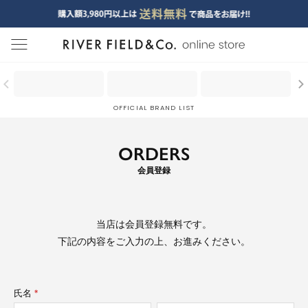
menu
OFFICIAL BRAND LIST
ORDERS
会員登録
当店は
会員登録無料
です。
下記の内容をご入力の上、お進みください。
氏名
(必