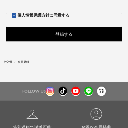
個人情報保護方針
に同意する
登録する
HOME
会員登録
FOLLOW US
checkroom
account_circle
特別送料で試着可能
お得な会員特典