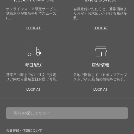
オンラインストア限定サービス。
会員登録いただくと、通常価格よ
試着返品が集荷手配でスムーズ
りお安くお求めいただける商品多
に。
数。
LOOK AT
LOOK AT
local_shipping
store
翌日配送
店舗情報
営業日14時までのご注文で指定エ
各地で開催しているポップアップ
リア内なら最短翌日お届け可能。
ストアやEC店舗の情報をご紹介。
LOOK AT
LOOK AT
会員登録・情報について