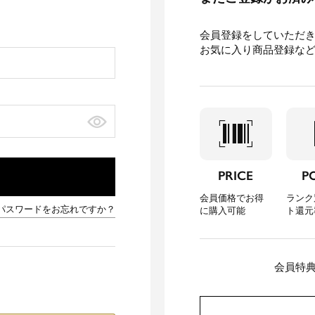
会員登録をしていただ
お気に入り商品登録な
barcode_scanner
loca
PRICE
P
会員価格でお得
ランク
パスワードをお忘れですか？
に購入可能
ト還元
会員特