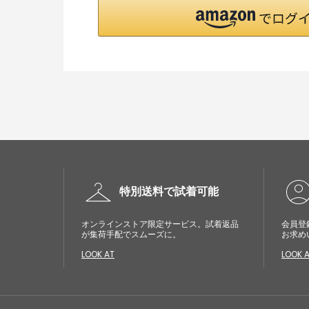
checkroom
account_cir
特別送料で試着可能
オンラインストア限定サービス。試着返品
会員登
が集荷手配でスムーズに。
お求め
LOOK AT
LOOK 