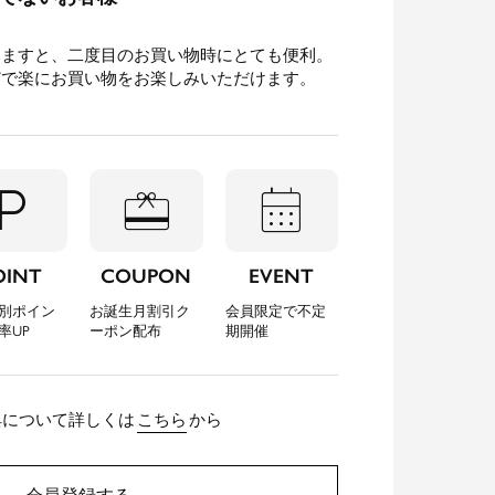
きますと、二度目のお買い物時にとても便利。
どで楽にお買い物をお楽しみいただけます。
l_parking
redeem
calendar_month
OINT
COUPON
EVENT
別ポイン
お誕生月割引ク
会員限定で不定
率UP
ーポン配布
期開催
典について詳しくは
こちら
から