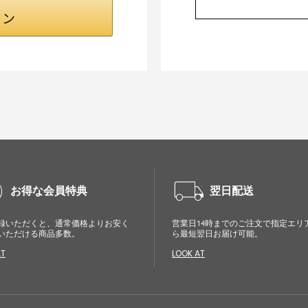
cle
local_shipping
お得な会員特典
翌日配送
録いただくと、通常価格よりお安く
営業日14時までのご注文で指定エリ
いただける商品多数。
ら最短翌日お届け可能。
AT
LOOK AT