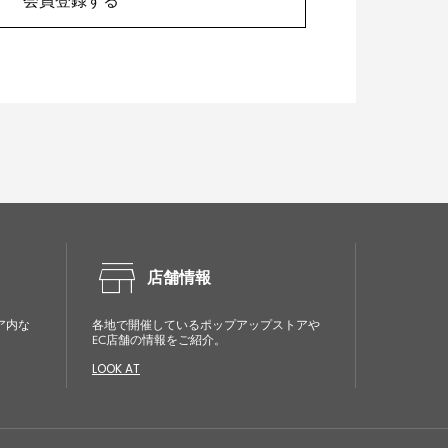
会員登録する
store
店舗情報
ア内な
各地で開催しているポップアップストアや
EC店舗の情報をご紹介。
LOOK AT