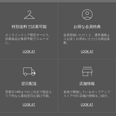
checkroom
account_circle
特別送料で試着可能
お得な会員特典
オンラインストア限定サービス。
会員登録いただくと、通常価格よ
試着返品が集荷手配でスムーズ
りお安くお求めいただける商品多
に。
数。
LOOK AT
LOOK AT
local_shipping
store
翌日配送
店舗情報
営業日14時までのご注文で指定エ
各地で開催しているポップアップ
リア内なら最短翌日お届け可能。
ストアやEC店舗の情報をご紹介。
LOOK AT
LOOK AT