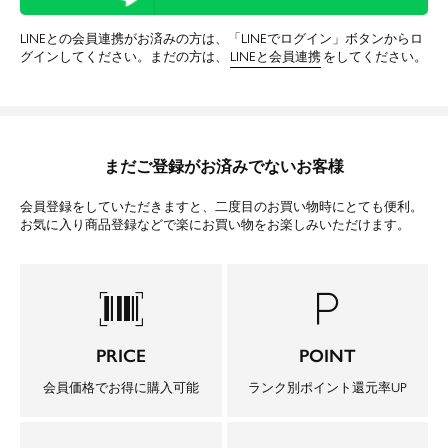
LINEとの会員連携がお済みの方は、「LINEでログイン」ボタンからロ
グインしてください。まだの方は、
LINEと会員連携
をしてください。
まだご登録がお済みでないお客様
会員登録をしていただきますと、二度目のお買い物時にとても便利。
お気に入り商品登録などで楽にお買い物をお楽しみいただけます。
barcode_scanner
local_parking
PRICE
POINT
会員価格でお得に購入可能
ランク別ポイント還元率UP