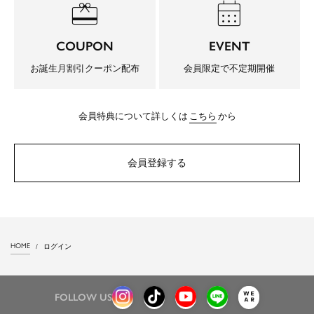
redeem
calendar_month
COUPON
EVENT
お誕生月割引クーポン配布
会員限定で不定期開催
会員特典について詳しくは
こちら
から
会員登録する
HOME
ログイン
FOLLOW US