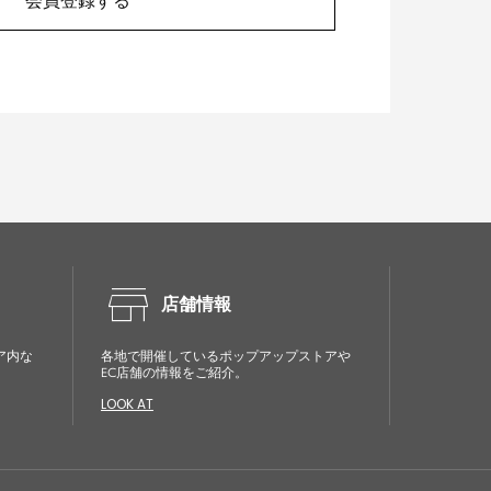
会員登録する
store
店舗情報
ア内な
各地で開催しているポップアップストアや
EC店舗の情報をご紹介。
LOOK AT