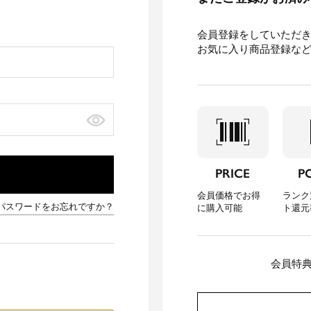
会員登録をしていただ
お気に入り商品登録な
barcode_scanner
loca
PRICE
P
会員価格でお得
ランク
パスワードをお忘れですか？
に購入可能
ト還元
会員特