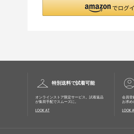
checkroom
account_cir
特別送料で試着可能
オンラインストア限定サービス。試着返品
会員登
が集荷手配でスムーズに。
お求め
LOOK AT
LOOK 