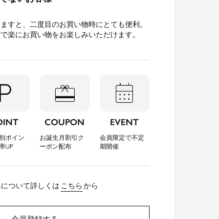
きますと、二度目のお買い物時にとても便利。
どで楽にお買い物をお楽しみいただけます。
l_parking
redeem
calendar_month
OINT
COUPON
EVENT
別ポイン
お誕生月割引ク
会員限定で不定
率UP
ーポン配布
期開催
典について詳しくは
こちら
から