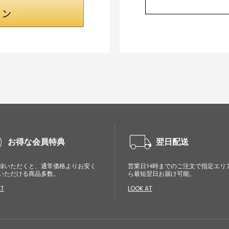
cle
local_shipping
お得な会員特典
翌日配送
録いただくと、通常価格よりお安く
営業日14時までのご注文で指定エリ
いただける商品多数。
ら最短翌日お届け可能。
AT
LOOK AT