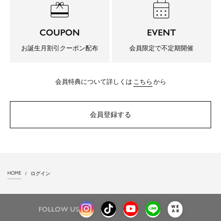
redeem
calendar_month
COUPON
EVENT
お誕生月割引クーポン配布
会員限定で不定期開催
会員特典について詳しくは
こちら
から
会員登録する
HOME
ログイン
FOLLOW US