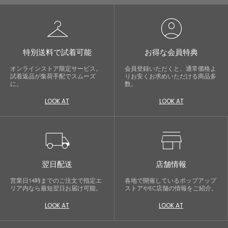
checkroom
account_circle
特別送料で試着可能
お得な会員特典
オンラインストア限定サービス。
会員登録いただくと、通常価格よ
試着返品が集荷手配でスムーズ
りお安くお求めいただける商品多
に。
数。
LOOK AT
LOOK AT
local_shipping
store
翌日配送
店舗情報
営業日14時までのご注文で指定エ
各地で開催しているポップアップ
リア内なら最短翌日お届け可能。
ストアやEC店舗の情報をご紹介。
LOOK AT
LOOK AT