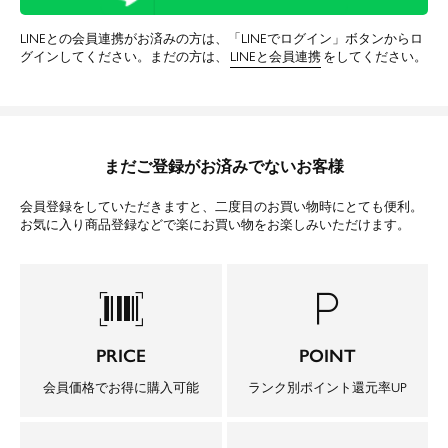
LINEとの会員連携がお済みの方は、「LINEでログイン」ボタンからロ
グインしてください。まだの方は、
LINEと会員連携
をしてください。
まだご登録がお済みでないお客様
会員登録をしていただきますと、二度目のお買い物時にとても便利。
お気に入り商品登録などで楽にお買い物をお楽しみいただけます。
barcode_scanner
local_parking
PRICE
POINT
会員価格でお得に購入可能
ランク別ポイント還元率UP