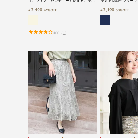
【オフィスもセレモニーも使える】洗え
洗える麻調センタープ
るVネックボウタイ風シフォン七分袖ビジ
ンツ
3,490
3,490
¥
¥
41%OFF
58%OFF
ネスブラウス
4.00
（
1
）