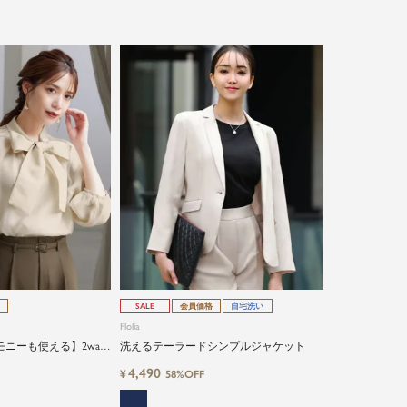
SALE
会員価格
自宅洗い
Flolia
ニーも使える】2way
洗えるテーラードシンプルジャケット
ブビッグリボンスタン
4,490
¥
58%OFF
ラウス