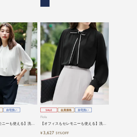
自宅洗い
SALE
会員価格
自宅洗い
Flolia
モニーも使える】洗え
【オフィスもセレモニーも使える】洗え
スタンドネックブラウス
るバイカラーボウタイ付き2wayブラウス
3,627
¥
51%OFF