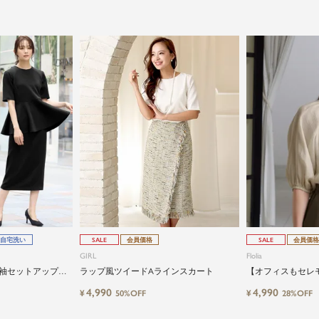
自宅洗い
SALE
会員価格
SALE
会員価格
GIRL
Flolia
袖セットアップ｜
ラップ風ツイードAラインスカート
【オフィスもセレモ
ーマルに使える
ボリュームスリー
4,990
4,990
¥
¥
50%OFF
28%OFF
ドネック五分袖ブ