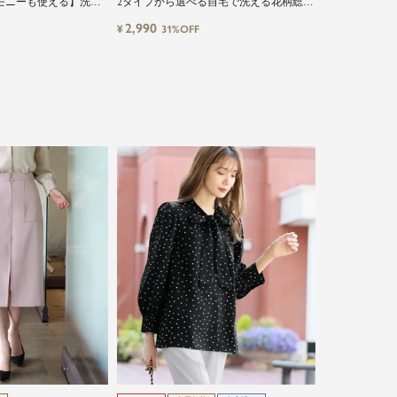
モニーも使える】洗え
2タイプから選べる自宅で洗える花柄総レ
ーショルダーフロント
ースorドットチュール七分袖シアーブラ
2,990
¥
31%OFF
ックブラウス
ウス