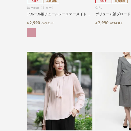
SALE
会員価格
SALE
会員価格
La mieux（ミュー）
GIRL
フルール柄チュールレースマーメイドロ
ボリューム袖ブロード
ングスカート
2,990
2,990
¥
¥
66%OFF
41%OFF