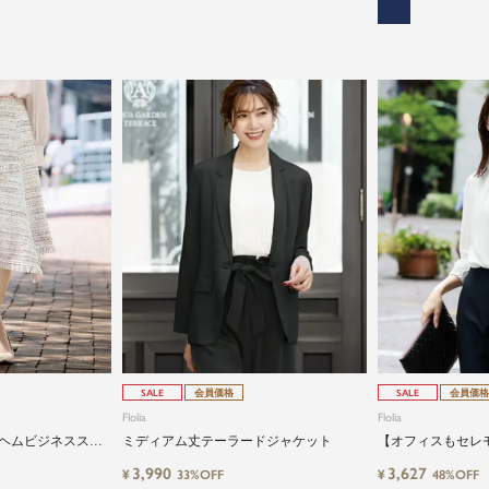
SALE
会員価格
SALE
会員価格
Flolia
Flolia
ヘムビジネススカ
ミディアム丈テーラードジャケット
【オフィスもセレ
る2wayボウタイ
3,990
3,627
¥
¥
33%OFF
48%OFF