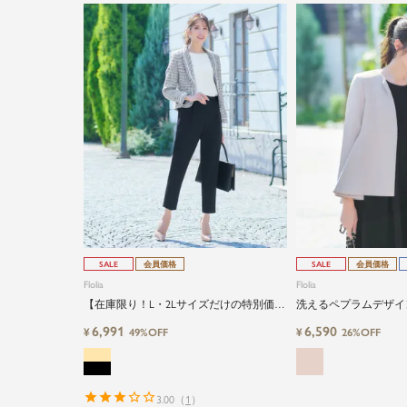
SALE
会員価格
SALE
会員価格
Flolia
Flolia
【在庫限り！L・2Lサイズだけの特別価
洗えるペプラムデザイ
格】ツイードジャケット＆パンツセット
ノーカラーミドル丈長
6,991
6,590
¥
¥
49%OFF
26%OFF
アップセレモニースーツ
3.00
（
1
）