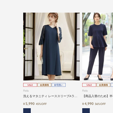
SALE
会員価格
自宅洗い
SALE
会員価格
Flolia
Flolia
洗えるマタニティ レーススリーブAライ
【商品入替のため】半
ン結婚式ドレス
式典・ビジネス・フォ
5,990
4,990
¥
¥
45%OFF
56%OFF