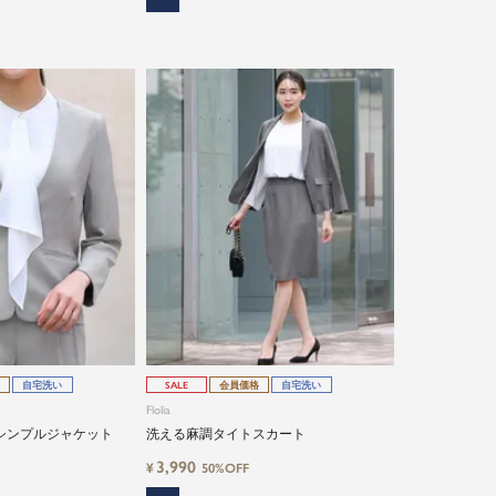
自宅洗い
SALE
会員価格
自宅洗い
Flolia
シンプルジャケット
洗える麻調タイトスカート
3,990
¥
50%OFF