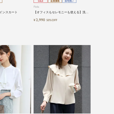
SALE
会員価格
自宅洗い
Flolia
ラインスカート
【オフィスもセレモニーも使える】洗え
るボウタイドット柄ブラウス
2,990
¥
50%OFF