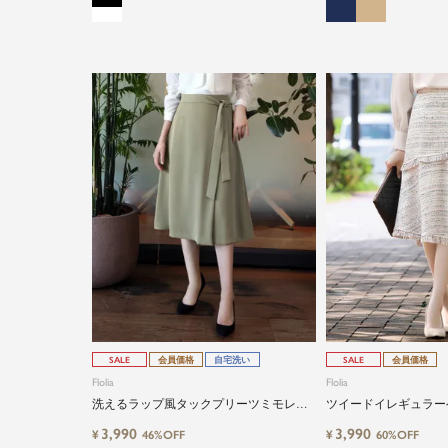
SALE
会員価格
自宅洗い
SALE
会員価格
Flolia
Flolia
洗えるラップ風タックプリーツミモレ丈
ツイードイレギュラー
フレアスカート
ート
3,990
3,990
¥
¥
46%OFF
60%OFF