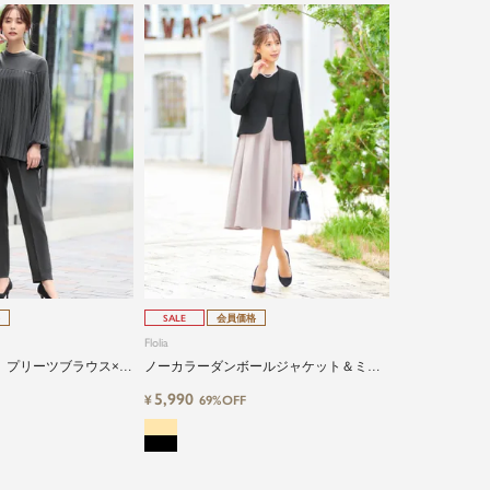
SALE
会員価格
Flolia
】プリーツブラウス×テ
ノーカラーダンボールジャケット＆ミデ
上品セットアップ｜卒
ィアム丈ダンボールフレアワンピースの2
5,990
¥
69%OFF
ジネス対応
点セットセレモニースーツ