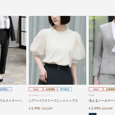
自宅洗い
SALE
会員価格
翌日配送
SALE
会員価格
La mieux（ミュー）
Flolia
ウエストテーパー
シアーパフスリーブニットトップス
洗えるノーカラー
3,990
3,990
¥
¥
33%OFF
63%OFF