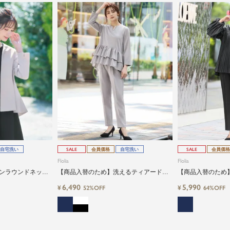
自宅洗い
SALE
会員価格
自宅洗い
SALE
会員価格
Flolia
Flolia
ンラウンドネック
【商品入替のため】洗えるティアードフ
【商品入替のため
袖ジャケット
リルブラウス＆テーパードパンツのセッ
ーパードパンツの
6,490
5,990
¥
¥
52%OFF
64%OFF
トアップセレモニースーツ
業式・入学式・ビ