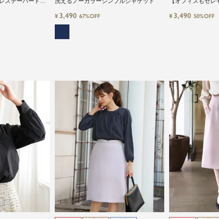
レステーパードパ
洗えるノーカラーシンプルジャケット
【オフィスもセレ
るカスケードパワ
3,490
3,490
¥
¥
67%OFF
50%OFF
フリルスタンドネ