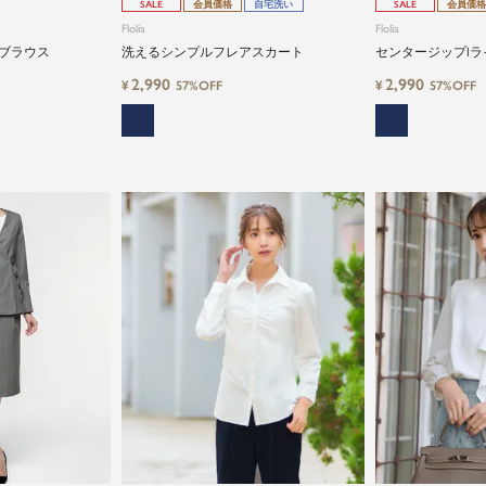
SALE
会員価格
自宅洗い
SALE
会員価格
Flolia
Flolia
ブラウス
洗えるシンプルフレアスカート
センタージップI
2,990
2,990
¥
¥
57%OFF
57%OFF