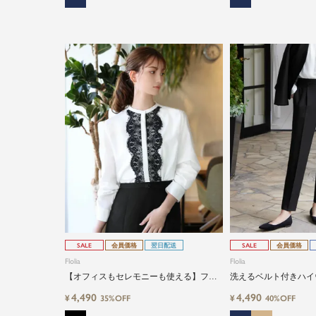
SALE
会員価格
翌日配送
SALE
会員価格
Flolia
Flolia
【オフィスもセレモニーも使える】フロ
洗えるベルト付きハイ
ントレーススタンドカラー長袖ブラウス
ドパンツ
4,490
4,490
¥
¥
35%OFF
40%OFF