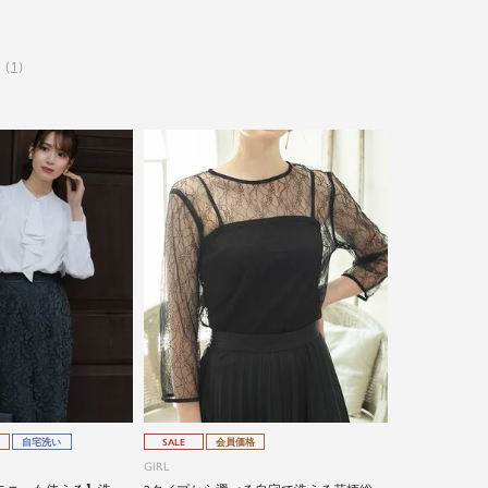
（
1
）
自宅洗い
SALE
会員価格
GIRL