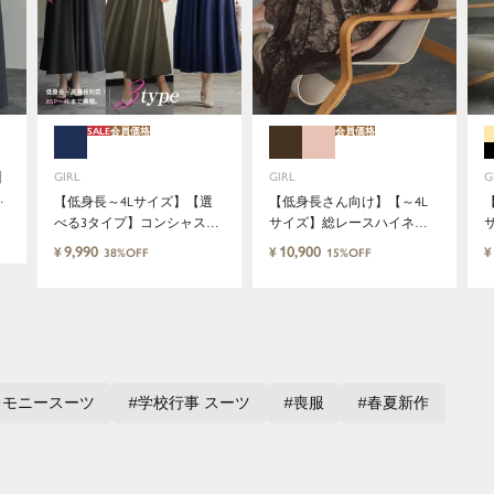
特別な日だけではもったいない もっと気軽にもっと自
由にドレスを楽しみたい...
そんな気持ちを叶えたい。それが、ドレスブランドガ
ールです。
SALE
会員価格
会員価格
】
GIRL
GIRL
G
【低身長～4Lサイズ】【選
【低身長さん向け】【～4L
マ
べる3タイプ】コンシャスス
サイズ】総レースハイネッ
リーブXラインキーネック結
クバルーンスリーブロング
9,990
10,900
¥
¥
¥
38%OFF
15%OFF
婚式ワンピースドレス
丈結婚式ワンピースパーテ
ィードレス
レモニースーツ
学校行事 スーツ
喪服
春夏新作