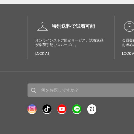
checkroom
account_cir
特別送料で試着可能
オンラインストア限定サービス。試着返品
会員登
が集荷手配でスムーズに。
お求め
LOOK AT
LOOK 