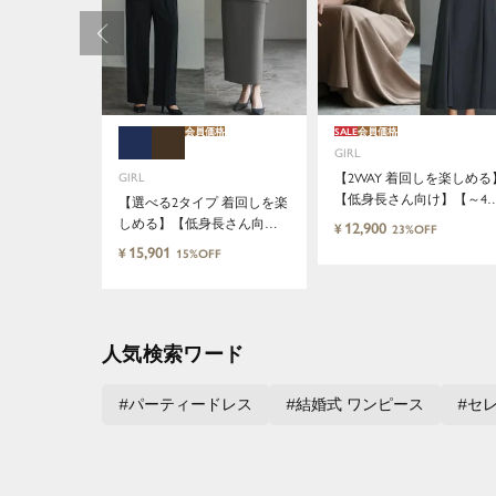
会員価格
SALE
会員価格
GIRL
GIRL
【2WAY 着回しを楽しめる
【低身長さん向け】【～4L
【選べる2タイプ 着回しを楽
サイズ】レースブラウス&
しめる】【低身長さん向
12,900
¥
23%OFF
ーメイドキャミワンピース
け】【～4Lサイズ】レイヤ
15,901
¥
15%OFF
セットロング結婚式ワンピ
ード風ドッキングトップス&
ース
タイトスカートorワイドパン
ツセットアップロング丈結
婚式ワンピースパンツドレ
人気検索ワード
スパーティードレス
パーティードレス
結婚式 ワンピース
セ