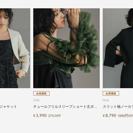
会員価格
会員価格
GIRL
Flolia
ジャケット
チュールフリルスリーブショート丈ボレ
スリット袖ノーカ
ロ
オケージョンお呼
3,990
8,790
¥
¥
27%OFF
1000円OF