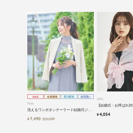
SALE
会員価格
翌日配送
自宅洗い
GIRL
Flolia
【結婚式・お呼ばれ対
洗えるワンボタンテーラード結婚式ジャ
ンドットラメショール
4,054
¥
ケット
7,490
¥
25%OFF