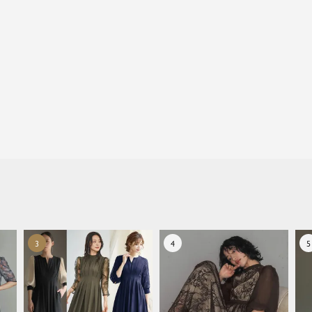
close
特別な日だけではもったいない...もっと気
軽に自由にドレスを楽しみたい
ドレスは女性にとって永遠のファッションアイテム。
クローゼットに一着は用意しておきたいものの一つ。
ドレスが持つ女性を美しく見せる力は、ファッション
アイテムの中でも特別なものです。