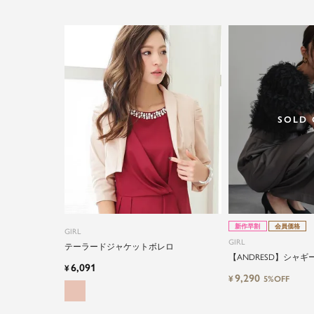
SOLD
新作早割
会員価格
GIRL
GIRL
テーラードジャケットボレロ
【ANDRESD】シャ
6,091
¥
9,290
¥
5%OFF