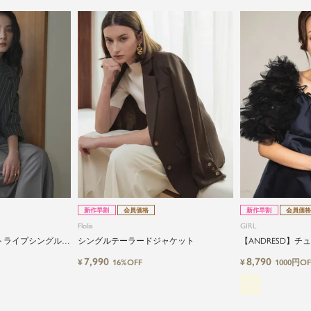
新作早割
会員価格
新作早割
会員価格
Flolia
GIRL
トライプシングルテ
シングルテーラードジャケット
【ANDRESD】
ボレロ
7,990
8,790
¥
¥
16%OFF
1000円OF