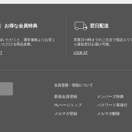
cle
local_shipping
お得な会員特典
翌日配送
録いただくと、通常価格よりお安く
営業日14時までのご注文で指定エリ
いただける商品多数。
ら最短翌日お届け可能。
AT
LOOK AT
会員登録・情報について
新規会員登録
メンバーズ特典
Myページトップ
パスワード再発行
メルマガ登録
メルマガ解除