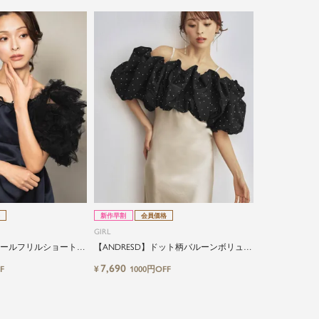
新作早割
会員価格
GIRL
チュールフリルショート丈
【ANDRESD】ドット柄バルーンボリュー
ムショート丈ブラウス
7,690
¥
F
1000円OFF