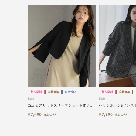
新作早割
会員価格
自宅洗い
新作早割
会員価格
Flolia
Flolia
洗えるスリットスリーブショート丈ノー
ヘリンボーン&ピンス
カラージャケット
ーラードジャケット
7,490
7,990
¥
¥
16%OFF
15%OFF