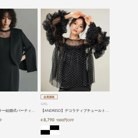
会員価格
GIRL
ラー結婚式パーティー
【ANDRESD】デコラティブチュールトッ
ばれジャケット
プス
8,790
¥
F
1000円OFF