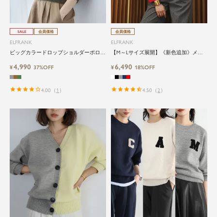
SALE
会員価格
会員価格
ELFRANK
ELFRANK
ビッグカラードロップショルダーポロニ
【M～Lサイズ展開】《新色追加》メッ
ット
シュ編みニットカーディガン
4,990
6,490
¥
37%OFF
¥
18%OFF
4.00
（
1
）
4.50
（
2
）