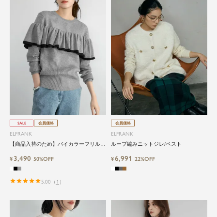
SALE
会員価格
会員価格
ELFRANK
ELFRANK
【商品入替のため】バイカラーフリルリ
ループ編みニットジレ/ベスト
ブニットプルオーバー
3,490
6,991
¥
50%OFF
¥
22%OFF
5.00
（
1
）