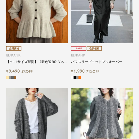
会員価格
SALE
会員価格
ELFRANK
ELFRANK
【M～Lサイズ展開】《新色追加》Vネッ
パフスリーブニットプルオーバー
クペプラムニットカーディガン
9,490
1,990
¥
5%OFF
¥
71%OFF