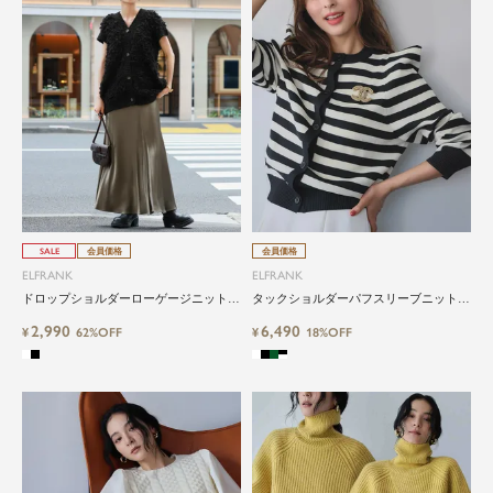
SALE
会員価格
会員価格
ELFRANK
ELFRANK
ドロップショルダーローゲージニットジ
タックショルダーパフスリーブニットカ
レ
ーディガン
2,990
6,490
¥
62%OFF
¥
18%OFF