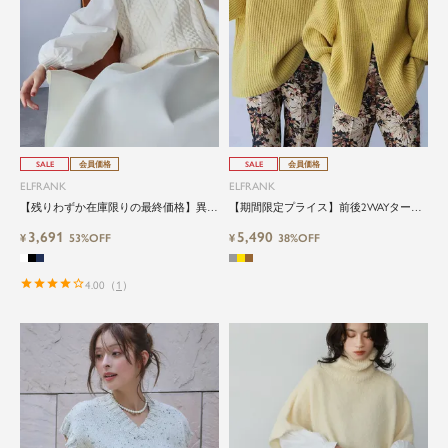
SALE
会員価格
SALE
会員価格
ELFRANK
ELFRANK
【残りわずか在庫限りの最終価格】異素
【期間限定プライス】前後2WAYタート
材スリーブミドルゲージケーブルニット
ルニット／ざっくりローゲージで抜け感
3,691
5,490
プルオーバー
¥
53%OFF
のある上品シルエット
¥
38%OFF
4.00
（
1
）