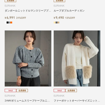
会員価格
会員価格
ELFRANK
ELFRANK
ダンボールニットドルマンスリーブプル
ループダブルカーディガン
オーバー Washable
6,991
9,490
¥
21%OFF
¥
13%OFF
SALE
会員価格
SALE
会員価格
ELFRANK
ELFRANK
2WAYボリュームスリーブケーブルニッ
ファーポケットオーバーサイズニットカ
トカーディガン
ーディガン