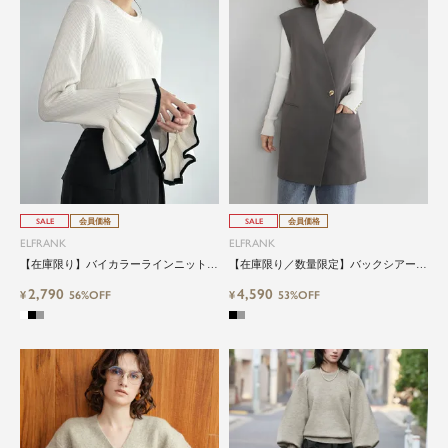
SALE
会員価格
SALE
会員価格
ELFRANK
ELFRANK
【在庫限り】バイカラーラインニットト
【在庫限り／数量限定】バックシアーノ
ップス
ーカラージレ/ベスト Washable
2,790
4,590
¥
56%OFF
¥
53%OFF