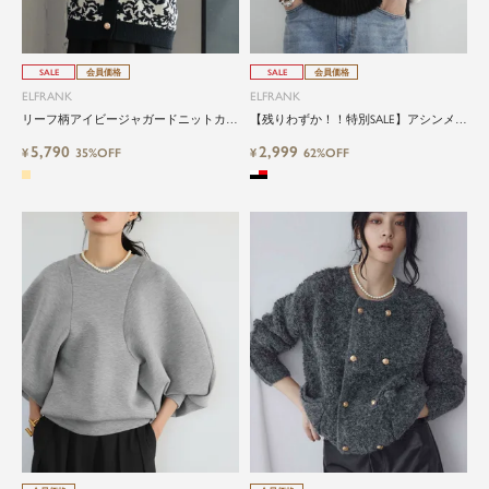
SALE
会員価格
SALE
会員価格
ELFRANK
ELFRANK
リーフ柄アイビージャガードニットカー
【残りわずか！！特別SALE】アシンメト
ディガン
リーチェックシャギーニットプルオーバ
5,790
2,999
¥
35%OFF
ー
¥
62%OFF