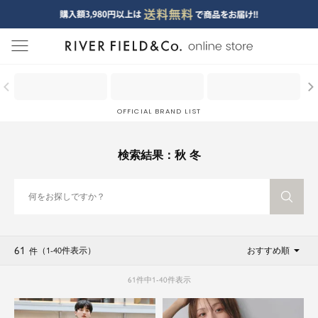
menu
OFFICIAL BRAND LIST
検索結果：秋 冬
61
（1
-
40
件表示
）
おすすめ順
件
61
件中
1
-
40
件表示