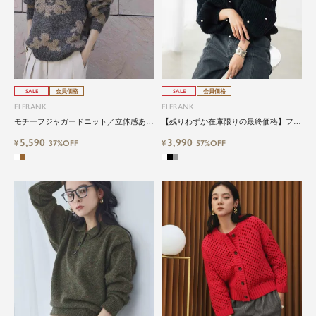
SALE
会員価格
SALE
会員価格
ELFRANK
ELFRANK
モチーフジャガードニット／立体感ある
【残りわずか在庫限りの最終価格】フェ
ふんわり素材で上品見え
イクパール付きあぜ編みニットプルオー
5,590
3,990
¥
37%OFF
バー Washable
¥
57%OFF