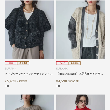
SALE
会員価格
SALE
会員価格
ELFRANK
ELFRANK
ネップヤーンVネックカーディガン／ふ
【Home washable】上品見えバイカラーV
んわり袖で華やか見え
ネックカーディガン／立体ケーブル編み
5,490
4,590
¥
45%OFF
で高見え
¥
54%OFF