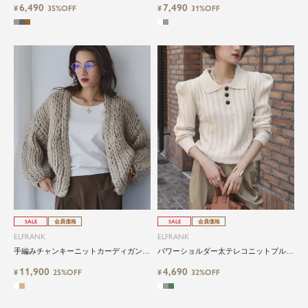
6,490
7,490
¥
35%OFF
¥
31%OFF
SALE
会員価格
SALE
会員価格
ELFRANK
ELFRANK
手編みチャンキーニットカーディガン／
パワーショルダー太テレコニットプルオ
ざっくり編みで温もり感じる上品な1枚
ーバー
11,900
4,690
¥
25%OFF
¥
32%OFF