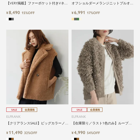
【VERY掲載】ファーポケット付きVネッ
オフショルダーメランジニットプルオー
クニットカーディガン
バー
8,490
6,991
¥
15%OFF
¥
17%OFF
SALE
会員価格
SALE
会員価格
ELFRANK
ELFRANK
【クリアランスSALE】ビッグカラーノー
【在庫限り／ラスト1色のみ】ループニ
スリーブボアジレ/ベスト
ットクルーネックカーディガン
11,490
4,990
¥
32%OFF
¥
54%OFF