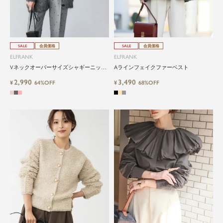
SALE
会員価格
SALE
会員価格
ELFRANK
ELFRANK
Vネックオーバーサイズシャギーニット
Aラインフェイクファーベスト
カーディガン
2,990
3,490
¥
64%OFF
¥
68%OFF