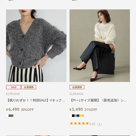
SALE
会員価格
会員価格
ELFRANK
ELFRANK
【残りわずか！！特別SALE】Vネックニ
【M～Lサイズ展開】《新色追加》ショ
ットカーディガン
ート丈メッシュ透かし編みニットプルオ
6,490
5,490
¥
30%OFF
ーバー
¥
21%OFF
5.00
（
1
）