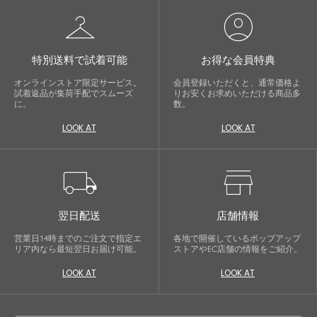
checkroom
account_circle
特別送料で試着可能
お得な会員特典
オンラインストア限定サービス。
会員登録いただくと、通常価格よ
試着返品が集荷手配でスムーズ
りお安くお求めいただける商品多
に。
数。
LOOK AT
LOOK AT
local_shipping
store
翌日配送
店舗情報
営業日14時までのご注文で指定エ
各地で開催しているポップアップ
リア内なら最短翌日お届け可能。
ストアやEC店舗の情報をご紹介。
LOOK AT
LOOK AT