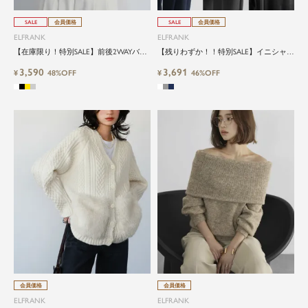
SALE
会員価格
SALE
会員価格
ELFRANK
ELFRANK
【在庫限り！特別SALE】前後2WAYバイ
【残りわずか！！特別SALE】イニシャル
カラーニットカーディガン
ロゴ刺繍ニットプルオーバー
3,590
3,691
¥
48%OFF
¥
46%OFF
会員価格
会員価格
ELFRANK
ELFRANK