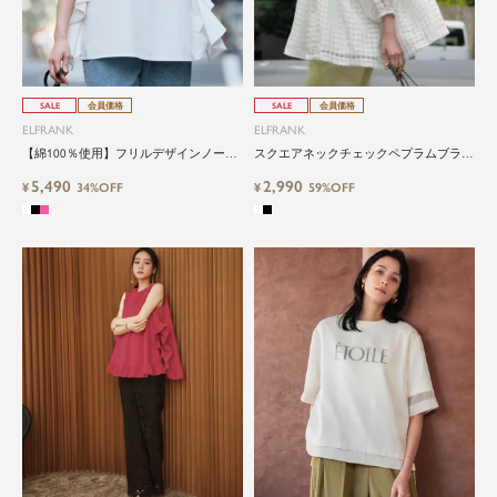
SALE
会員価格
SALE
会員価格
ELFRANK
ELFRANK
【綿100％使用】フリルデザインノース
スクエアネックチェックペプラムブラウ
リーブブラウス Washable
ス Washable
5,490
2,990
¥
34%OFF
¥
59%OFF