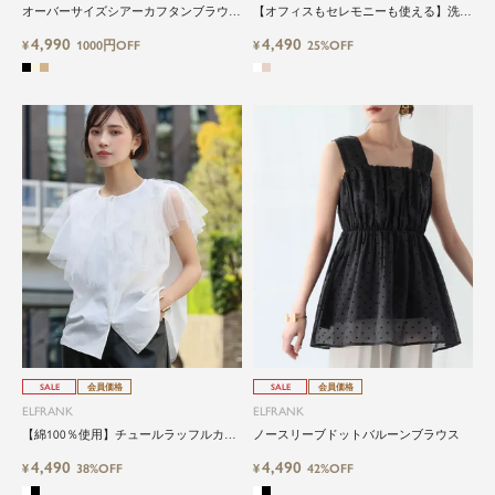
オーバーサイズシアーカフタンブラウス
【オフィスもセレモニーも使える】洗え
Washable
るフロントタックスタンドカラー半袖ビ
4,990
4,490
¥
1000円OFF
ジネスブラウス
¥
25%OFF
SALE
会員価格
SALE
会員価格
ELFRANK
ELFRANK
【綿100％使用】チュールラッフルカラ
ノースリーブドットバルーンブラウス
ーブラウス Washable
4,490
4,490
¥
38%OFF
¥
42%OFF