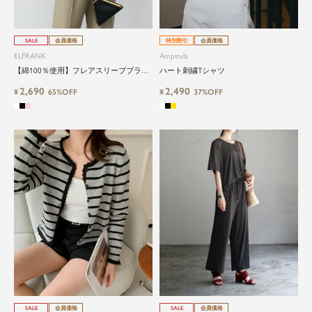
SALE
会員価格
特別割引
会員価格
ELFRANK
Ampirula
【綿100％使用】フレアスリーブブラウ
ハート刺繍Tシャツ
ス Washable
2,690
2,490
¥
65%OFF
¥
37%OFF
SALE
会員価格
SALE
会員価格