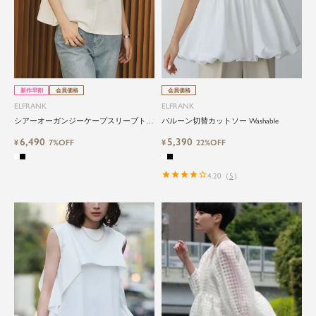
新作早割
会員価格
会員価格
ELFRANK
ELFRANK
シアーオーガンジーケープスリーブトッ
バルーン切替カットソー Washable
プス Washable
6,490
5,390
¥
7%OFF
¥
22%OFF
4.20
（
5
）