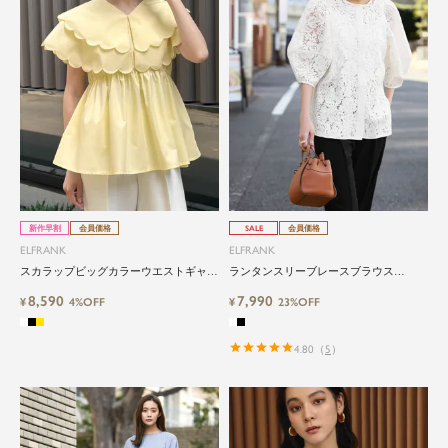
新作早割
会員価格
SALE
会員価格
ELFRANK
ELFRANK
スカラップビッグカラーウエストギャザ
ランタンスリーブレースブラウス
ーペプラムブラウス Washable
Washable
8,590
7,990
¥
4%OFF
¥
23%OFF
4.80
（
5
）