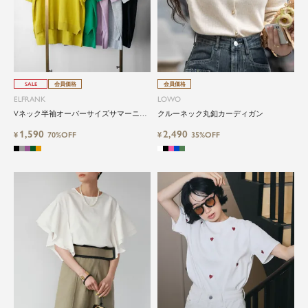
SALE
会員価格
会員価格
ELFRANK
LOWO
Vネック半袖オーバーサイズサマーニッ
クルーネック丸釦カーディガン
トプルオーバー
1,590
2,490
¥
70%OFF
¥
35%OFF