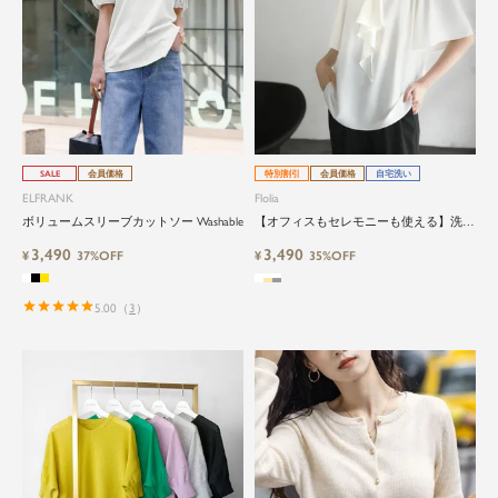
SALE
会員価格
特別割引
会員価格
自宅洗い
ELFRANK
Flolia
ボリュームスリーブカットソー Washable
【オフィスもセレモニーも使える】洗え
るボウタイフレアスリーブバイカラービ
3,490
3,490
¥
37%OFF
ジネスブラウス
¥
35%OFF
5.00
（
3
）