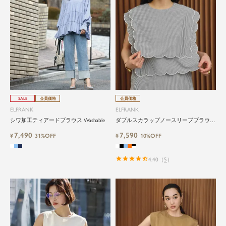
SALE
会員価格
会員価格
ELFRANK
ELFRANK
シワ加工ティアードブラウス Washable
ダブルスカラップノースリーブブラウス
Washable
7,490
7,590
¥
31%OFF
¥
10%OFF
4.40
（
5
）