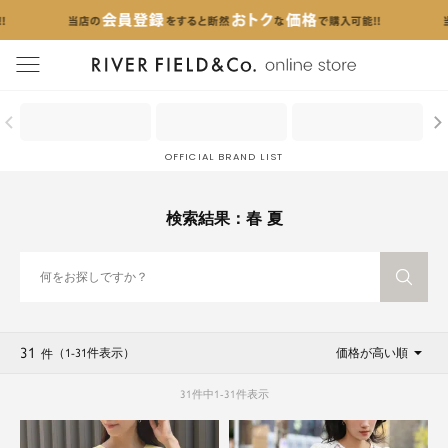
menu
OFFICIAL BRAND LIST
検索結果：春 夏
31
（1
-
31
件表示
）
価格が高い順
件
31
件中
1
-
31
件表示