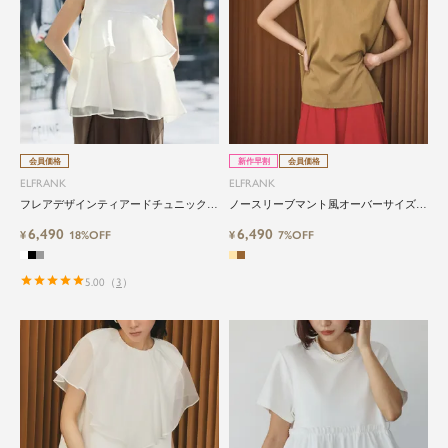
会員価格
新作早割
会員価格
ELFRANK
ELFRANK
フレアデザインティアードチュニック
ノースリーブマント風オーバーサイズブ
Washable
ラウス Washable
6,490
6,490
¥
18%OFF
¥
7%OFF
5.00
（
3
）