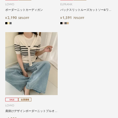
LOWO
ELFRANK
ボーダーニットカーディガン
バックスリットルーズカットソー&ワイ
ドパンツのセットアップ
2,190
1,591
¥
58%OFF
¥
70%OFF
SALE
会員価格
LOWO
肩掛けデザインボーダーニットプルオー
バー