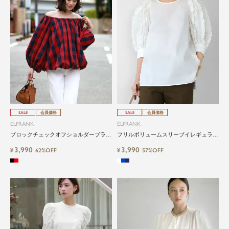
SALE
会員価格
SALE
会員価格
ELFRANK
ELFRANK
ブロックチェックオフショルダーブラウ
フリルボリュームスリーブイレギュラー
ス Washable
ヘムブラウス
3,990
3,990
¥
62%OFF
¥
57%OFF