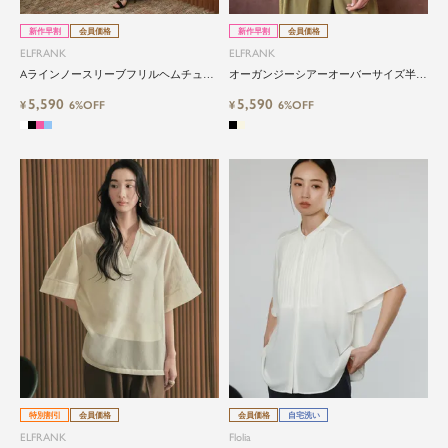
新作早割
会員価格
新作早割
会員価格
ELFRANK
ELFRANK
Aラインノースリーブフリルヘムチュニ
オーガンジーシアーオーバーサイズ半袖
ックブラウス Washable
ブラウス Washable
5,590
5,590
¥
6%OFF
¥
6%OFF
特別割引
会員価格
会員価格
自宅洗い
ELFRANK
Flolia