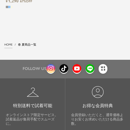
1,290
¥
67%OFF
HOME
春 夏商品一覧
FOLLOW US
checkroom
account_circle
特別送料で試着可能
お得な会員特典
オンラインストア限定サービス。
会員登録いただくと、通常価格よ
試着返品が集荷手配でスムーズ
りお安くお求めいただける商品多
に。
数。