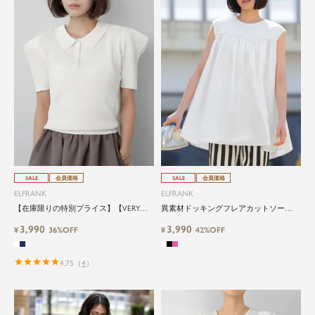
SALE
会員価格
SALE
会員価格
ELFRANK
ELFRANK
【在庫限りの特別プライス】【VERY掲
異素材ドッキングフレアカットソー
載】パワーショルダーニットポロシャツ
Washable
3,990
3,990
¥
36%OFF
¥
42%OFF
4.75
（
4
）