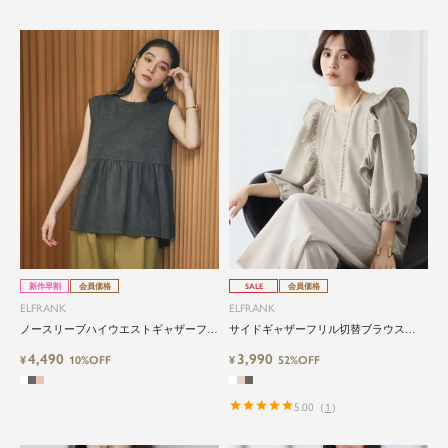
新作早割
会員価格
SALE
会員価格
ELFRANK
ELFRANK
ノースリーブハイウエストギャザーフレ
サイドギャザーフリル切替ブラウス
アチュニック Washable
Washable
4,490
3,990
¥
10%OFF
¥
52%OFF
5.00
（
1
）