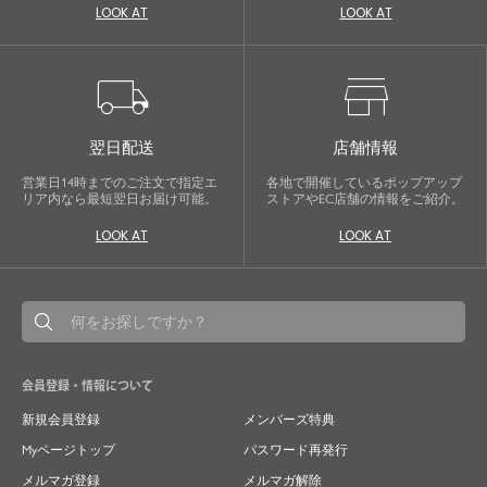
LOOK AT
LOOK AT
local_shipping
store
翌日配送
店舗情報
営業日14時までのご注文で指定エ
各地で開催しているポップアップ
リア内なら最短翌日お届け可能。
ストアやEC店舗の情報をご紹介。
LOOK AT
LOOK AT
会員登録・情報について
新規会員登録
メンバーズ特典
Myページトップ
パスワード再発行
メルマガ登録
メルマガ解除