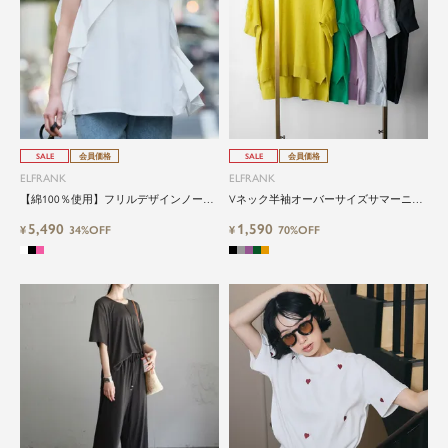
SALE
会員価格
SALE
会員価格
ELFRANK
ELFRANK
【綿100％使用】フリルデザインノース
Vネック半袖オーバーサイズサマーニッ
リーブブラウス Washable
トプルオーバー
5,490
1,590
¥
34%OFF
¥
70%OFF