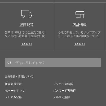
local_shipping
store
翌日配送
店舗情報
営業日14時までのご注文で指定エ
各地で開催しているポップアップ
リア内なら最短翌日お届け可能。
ストアやEC店舗の情報をご紹介。
LOOK AT
LOOK AT
会員登録・情報について
新規会員登録
メンバーズ特典
Myページトップ
パスワード再発行
メルマガ登録
メルマガ解除