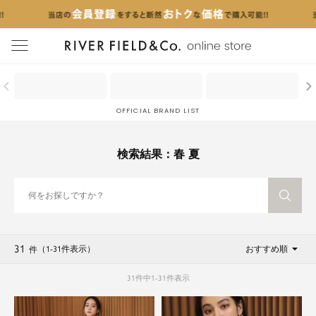
menu
OFFICIAL BRAND LIST
検索結果：春 夏
31
（1
-
31
件表示
）
おすすめ順
件
31
件中
1
-
31
件表示