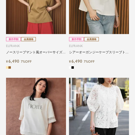
新作早割
会員価格
新作早割
会員価格
ELFRANK
ELFRANK
ノースリーブマント風オーバーサイズブ
シアーオーガンジーケープスリーブトッ
ラウス Washable
プス Washable
6,490
6,490
¥
7%OFF
¥
7%OFF