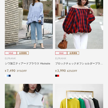
SALE
会員価格
SALE
会員価格
ELFRANK
ELFRANK
シワ加工ティアードブラウス Washable
ブロックチェックオフショルダーブラウ
ス Washable
7,490
3,990
¥
31%OFF
¥
62%OFF