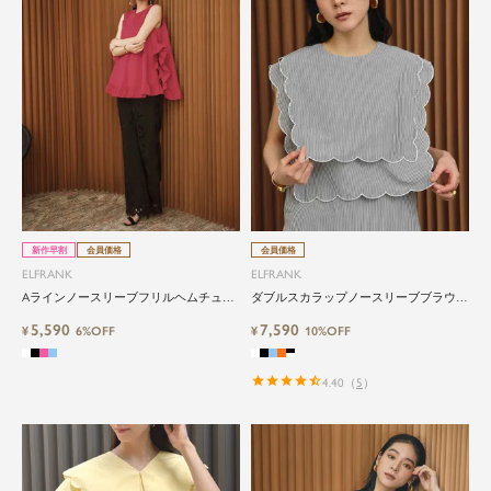
新作早割
会員価格
会員価格
ELFRANK
ELFRANK
Aラインノースリーブフリルヘムチュニ
ダブルスカラップノースリーブブラウス
ックブラウス Washable
Washable
5,590
7,590
¥
6%OFF
¥
10%OFF
4.40
（
5
）