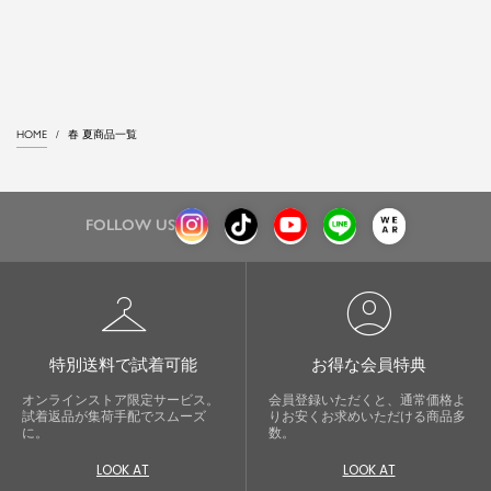
HOME
春 夏商品一覧
FOLLOW US
checkroom
account_circle
特別送料で試着可能
お得な会員特典
オンラインストア限定サービス。
会員登録いただくと、通常価格よ
試着返品が集荷手配でスムーズ
りお安くお求めいただける商品多
に。
数。
LOOK AT
LOOK AT