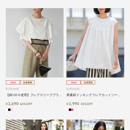
SALE
会員価格
SALE
会員価格
ELFRANK
ELFRANK
【綿100％使用】フレアスリーブブラウ
異素材ドッキングフレアカットソー
ス Washable
Washable
2,690
3,990
¥
65%OFF
¥
42%OFF