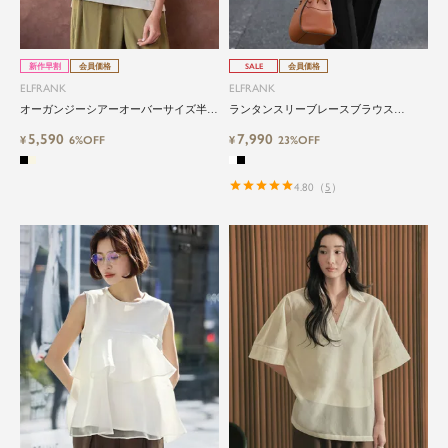
新作早割
会員価格
SALE
会員価格
ELFRANK
ELFRANK
オーガンジーシアーオーバーサイズ半袖
ランタンスリーブレースブラウス
ブラウス Washable
Washable
5,590
7,990
¥
6%OFF
¥
23%OFF
4.80
（
5
）