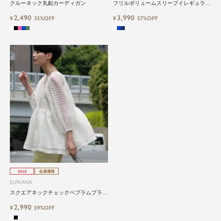
クルーネック丸釦カーディガン
フリルボリュームスリーブイレギュラー
ヘムブラウス
2,490
3,990
¥
35%OFF
¥
57%OFF
SALE
会員価格
ELFRANK
スクエアネックチェックペプラムブラウ
ス Washable
2,990
¥
59%OFF