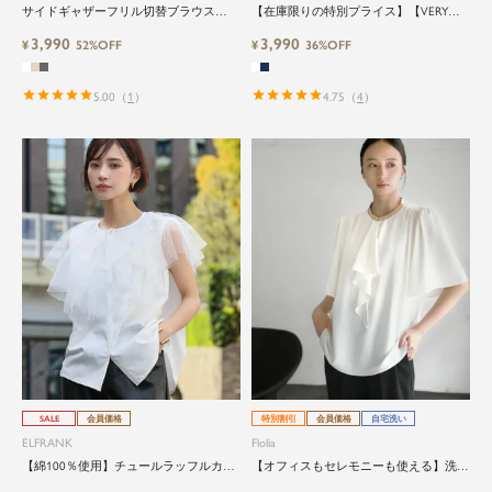
サイドギャザーフリル切替ブラウス
【在庫限りの特別プライス】【VERY掲
Washable
載】パワーショルダーニットポロシャツ
3,990
3,990
¥
52%OFF
¥
36%OFF
5.00
（
1
）
4.75
（
4
）
SALE
会員価格
特別割引
会員価格
自宅洗い
ELFRANK
Flolia
【綿100％使用】チュールラッフルカラ
【オフィスもセレモニーも使える】洗え
ーブラウス Washable
るボウタイフレアスリーブバイカラービ