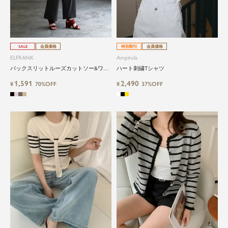
SALE
会員価格
特別割引
会員価格
ELFRANK
Ampirula
バックスリットルーズカットソー&ワイ
ハート刺繍Tシャツ
ドパンツのセットアップ
1,591
2,490
¥
70%OFF
¥
37%OFF