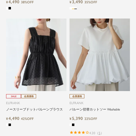
4,490
3,490
¥
38%OFF
ジネスブラウス
¥
35%OFF
SALE
会員価格
会員価格
ELFRANK
ELFRANK
ノースリーブドットバルーンブラウス
バルーン切替カットソー Washable
4,490
5,390
¥
42%OFF
¥
22%OFF
4.20
（
5
）