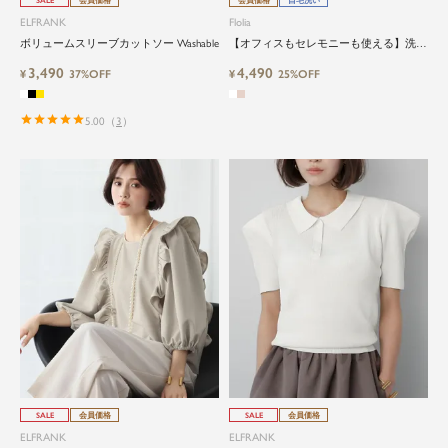
ELFRANK
Flolia
ボリュームスリーブカットソー Washable
【オフィスもセレモニーも使える】洗え
るフロントタックスタンドカラー半袖ビ
3,490
4,490
¥
37%OFF
ジネスブラウス
¥
25%OFF
5.00
（
3
）
SALE
会員価格
SALE
会員価格
ELFRANK
ELFRANK