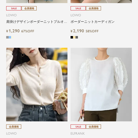
SALE
会員価格
SALE
会員価格
LOWO
LOWO
肩掛けデザインボーダーニットプルオー
ボーダーニットカーディガン
バー
1,290
2,190
¥
67%OFF
¥
58%OFF
会員価格
SALE
会員価格
LOWO
ELFRANK