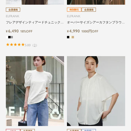
会員価格
特別割引
会員価格
ELFRANK
ELFRANK
フレアデザインティアードチュニック
オーバーサイズシアーカフタンブラウス
Washable
Washable
6,490
4,990
¥
18%OFF
¥
1000円OFF
5.00
（
3
）
SALE
会員価格
会員価格
自宅洗い