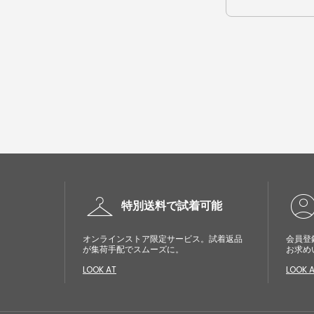
checkroom
account_cir
特別送料で試着可能
オンラインストア限定サービス。試着返品
会員登
が集荷手配でスムーズに。
お求め
LOOK AT
LOOK 