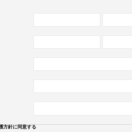
必
)
必
)
護方針
に同意する