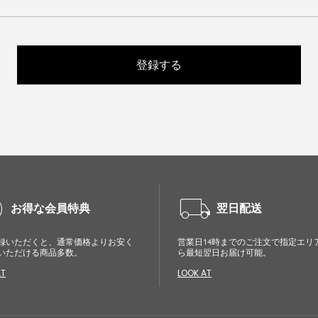
登録する
cle
local_shipping
お得な会員特典
翌日配送
録いただくと、通常価格よりお安く
営業日14時までのご注文で指定エリ
いただける商品多数。
ら最短翌日お届け可能。
AT
LOOK AT