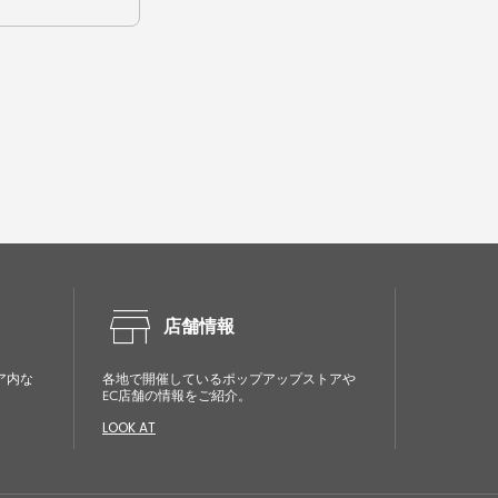
store
店舗情報
ア内な
各地で開催しているポップアップストアや
EC店舗の情報をご紹介。
LOOK AT