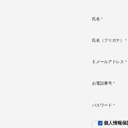
氏名
(必
須)
氏名（フリガナ）
(
須
Ｅメールアドレス
(
須
お電話番号
(必
須)
パスワード
(必
須)
個人情報保