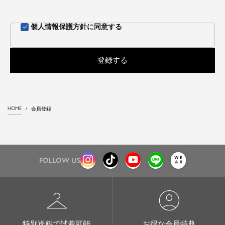
個人情報保護方針
に同意する
登録する
HOME
会員登録
FOLLOW US
checkroom
account_circle
特別送料で試着可能
お得な会員特典