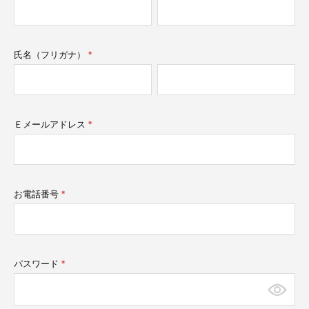
須)
氏名（フリガナ）
(必
須)
Ｅメールアドレス
(必
須)
お電話番号
(必
須)
パスワード
(必
須)