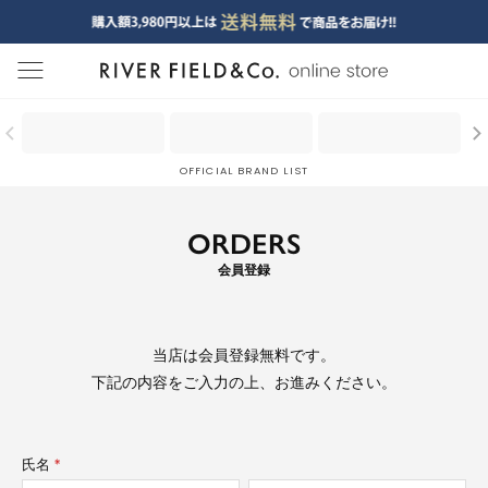
menu
OFFICIAL BRAND LIST
ORDERS
会員登録
当店は
会員登録無料
です。
下記の内容をご入力の上、お進みください。
氏名
(必