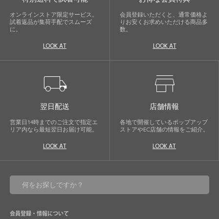
オンラインストア限定サービス。
会員登録いただくと、通常価格よ
試着返品が集荷手配でスムーズ
りお安くお求めいただける商品多
に。
数。
LOOK AT
LOOK AT
local_shipping
store
翌日配送
店舗情報
営業日14時までのご注文で指定エ
各地で開催しているポップアップ
リア内なら最短翌日お届け可能。
ストアやEC店舗の情報をご紹介。
LOOK AT
LOOK AT
会員登録・情報について