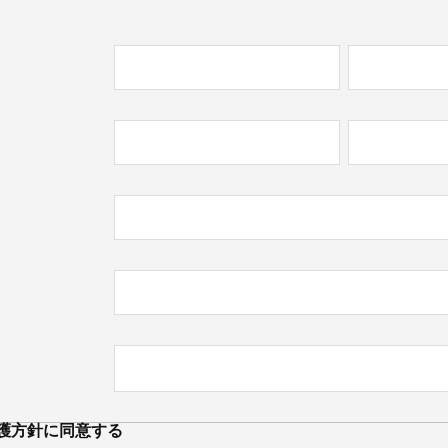
必
)
必
)
護方針
に同意する