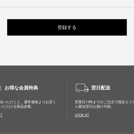
登録する
cle
local_shipping
お得な会員特典
翌日配送
録いただくと、通常価格よりお安く
営業日14時までのご注文で指定エリ
いただける商品多数。
ら最短翌日お届け可能。
AT
LOOK AT