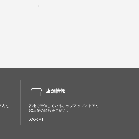
store
店舗情報
ア内な
各地で開催しているポップアップストアや
EC店舗の情報をご紹介。
LOOK AT