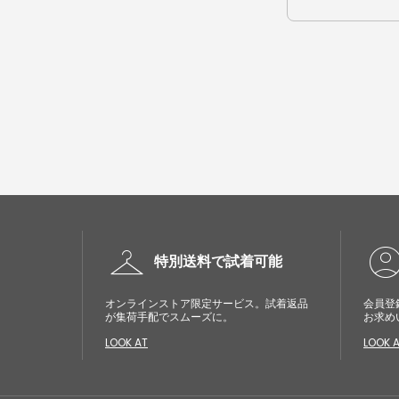
checkroom
account_cir
特別送料で試着可能
オンラインストア限定サービス。試着返品
会員登
が集荷手配でスムーズに。
お求め
LOOK AT
LOOK 