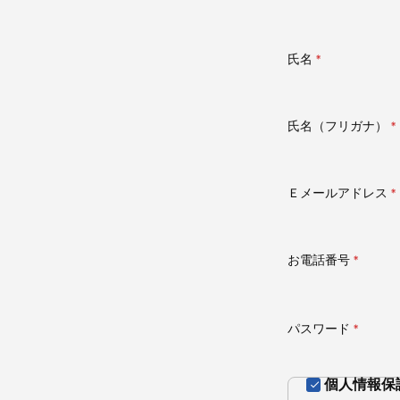
氏名
(必
須)
氏名（フリガナ）
(
須
Ｅメールアドレス
(
須
お電話番号
(必
須)
パスワード
(必
須)
個人情報保