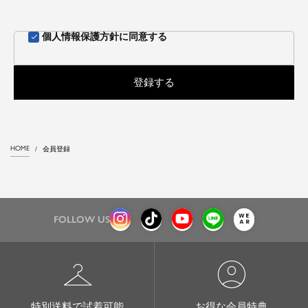
個人情報保護方針
に同意する
登録する
HOME
会員登録
FOLLOW US
checkroom
account_circle
特別送料で試着可能
お得な会員特典