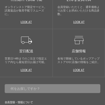
オンラインストア限定サービス。
会員登録いただくと、通常価格よ
試着返品が集荷手配でスムーズ
りお安くお求めいただける商品多
に。
数。
LOOK AT
LOOK AT
local_shipping
store
翌日配送
店舗情報
営業日14時までのご注文で指定エ
各地で開催しているポップアップ
リア内なら最短翌日お届け可能。
ストアやEC店舗の情報をご紹介。
LOOK AT
LOOK AT
会員登録・情報について