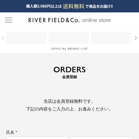
menu
OFFICIAL BRAND LIST
ORDERS
会員登録
当店は
会員登録無料
です。
下記の内容をご入力の上、お進みください。
氏名
(必