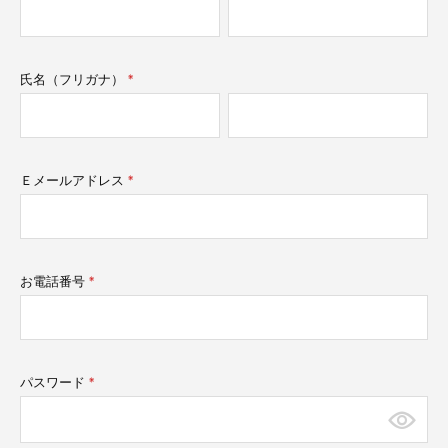
須)
氏名（フリガナ）
(必
須)
Ｅメールアドレス
(必
須)
お電話番号
(必
須)
パスワード
(必
須)