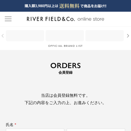
menu
OFFICIAL BRAND LIST
ORDERS
会員登録
当店は
会員登録無料
です。
下記の内容をご入力の上、お進みください。
氏名
(必