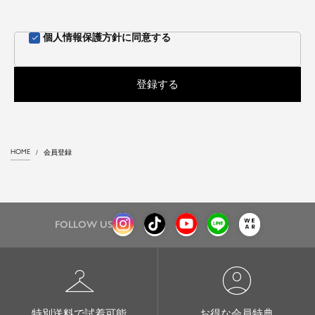
個人情報保護方針
に同意する
登録する
HOME
会員登録
FOLLOW US
checkroom
account_circle
特別送料で試着可能
お得な会員特典