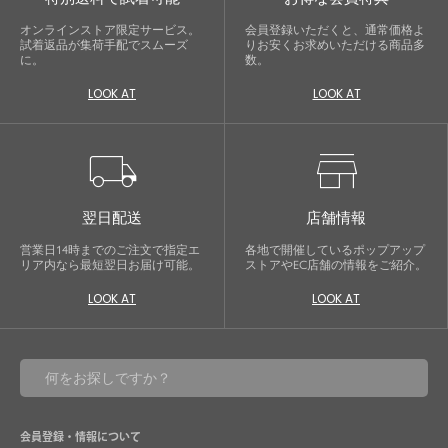
オンラインストア限定サービス。
会員登録いただくと、通常価格よ
試着返品が集荷手配でスムーズ
りお安くお求めいただける商品多
に。
数。
LOOK AT
LOOK AT
local_shipping
store
翌日配送
店舗情報
営業日14時までのご注文で指定エ
各地で開催しているポップアップ
リア内なら最短翌日お届け可能。
ストアやEC店舗の情報をご紹介。
LOOK AT
LOOK AT
会員登録・情報について