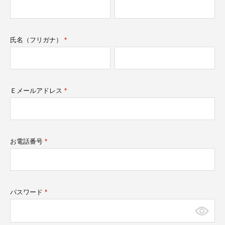
須)
氏名（フリガナ）
(必
須)
Ｅメールアドレス
(必
須)
お電話番号
(必
須)
パスワード
(必
須)