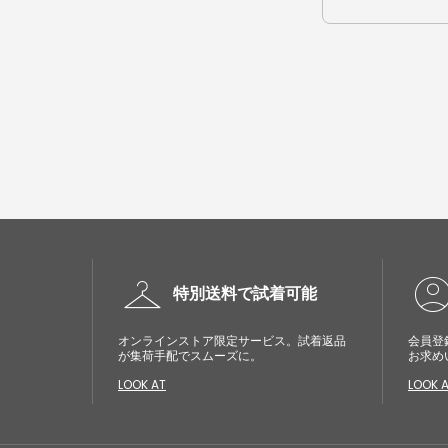
checkroom
account_cir
特別送料で試着可能
オンラインストア限定サービス。試着返品
会員登
が集荷手配でスムーズに。
お求め
LOOK AT
LOOK 