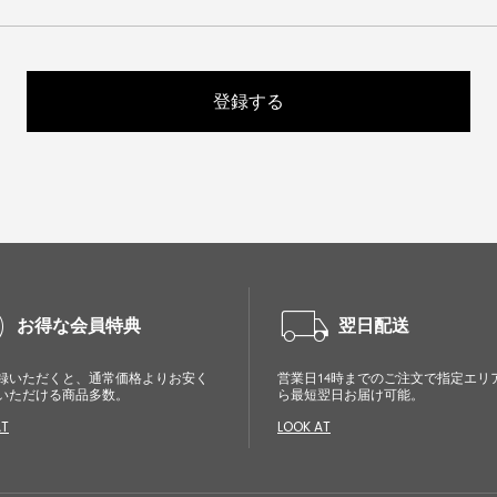
登録する
cle
local_shipping
お得な会員特典
翌日配送
録いただくと、通常価格よりお安く
営業日14時までのご注文で指定エリ
いただける商品多数。
ら最短翌日お届け可能。
AT
LOOK AT