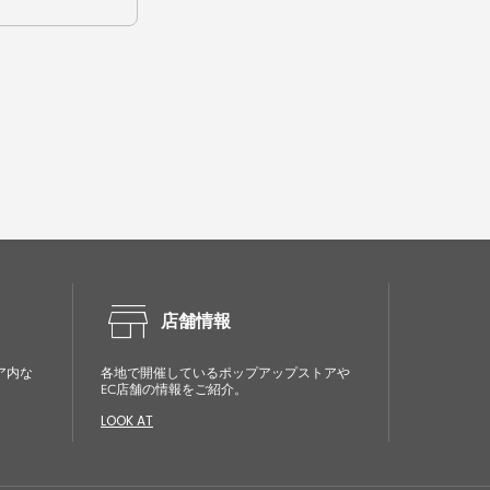
store
店舗情報
ア内な
各地で開催しているポップアップストアや
EC店舗の情報をご紹介。
LOOK AT