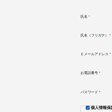
氏名
(必
須)
氏名（フリガナ）
(
須
Ｅメールアドレス
(
須
お電話番号
(必
須)
パスワード
(必
須)
個人情報保