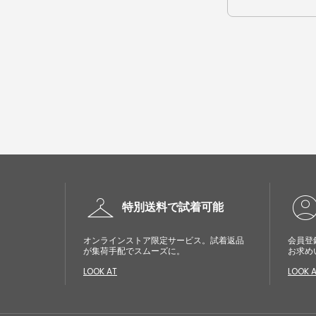
checkroom
account_cir
特別送料で試着可能
オンラインストア限定サービス。試着返品
会員登
が集荷手配でスムーズに。
お求め
LOOK AT
LOOK 