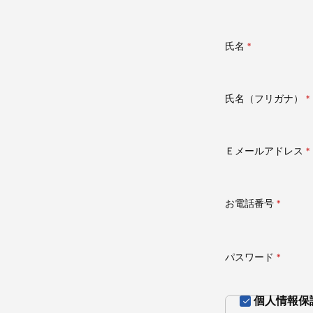
氏名
(必
須)
氏名（フリガナ）
(
須
Ｅメールアドレス
(
須
お電話番号
(必
須)
パスワード
(必
須)
個人情報保