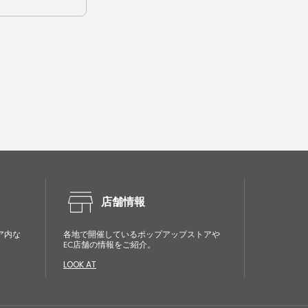
store
店舗情報
ア内な
各地で開催しているポップアップストアや
EC店舗の情報をご紹介。
LOOK AT