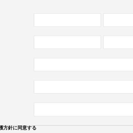
必
)
必
)
護方針
に同意する