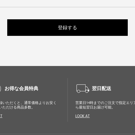
登録する
cle
local_shipping
お得な会員特典
翌日配送
録いただくと、通常価格よりお安く
営業日14時までのご注文で指定エリ
いただける商品多数。
ら最短翌日お届け可能。
AT
LOOK AT