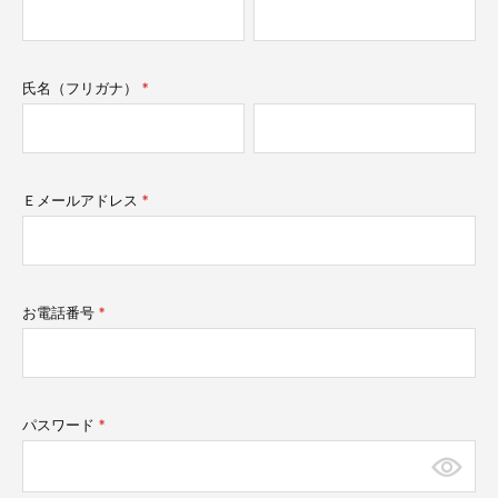
須)
氏名（フリガナ）
(必
須)
Ｅメールアドレス
(必
須)
お電話番号
(必
須)
パスワード
(必
須)