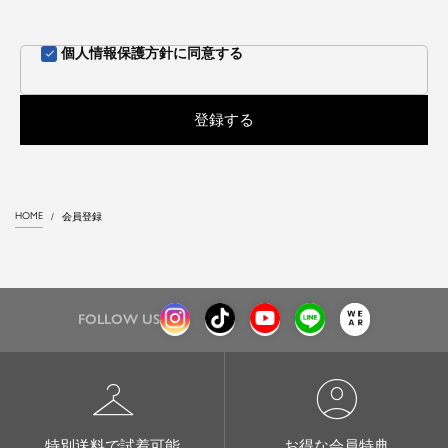
個人情報保護方針
に同意する
登録する
HOME
会員登録
FOLLOW US
checkroom
account_circle
特別送料で試着可能
お得な会員特典