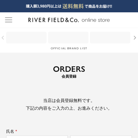
menu
OFFICIAL BRAND LIST
ORDERS
会員登録
当店は
会員登録無料
です。
下記の内容をご入力の上、お進みください。
氏名
(必