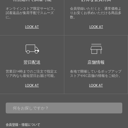
オンラインストア限定サービス。
会員登録いただくと、通常価格よ
試着返品が集荷手配でスムーズ
りお安くお求めいただける商品多
に。
数。
LOOK AT
LOOK AT
local_shipping
store
翌日配送
店舗情報
営業日14時までのご注文で指定エ
各地で開催しているポップアップ
リア内なら最短翌日お届け可能。
ストアやEC店舗の情報をご紹介。
LOOK AT
LOOK AT
会員登録・情報について