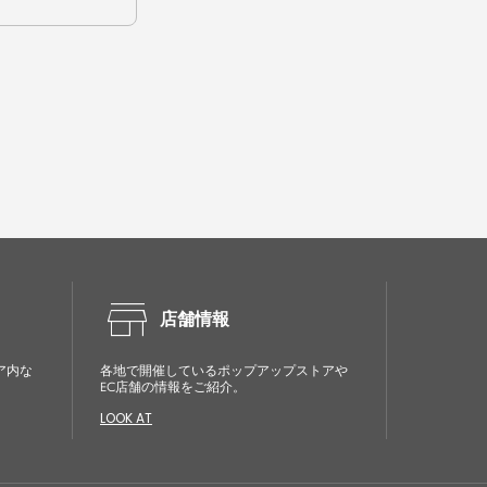
store
店舗情報
ア内な
各地で開催しているポップアップストアや
EC店舗の情報をご紹介。
LOOK AT