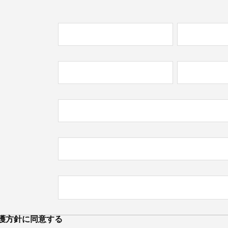
必
)
必
)
護方針
に同意する