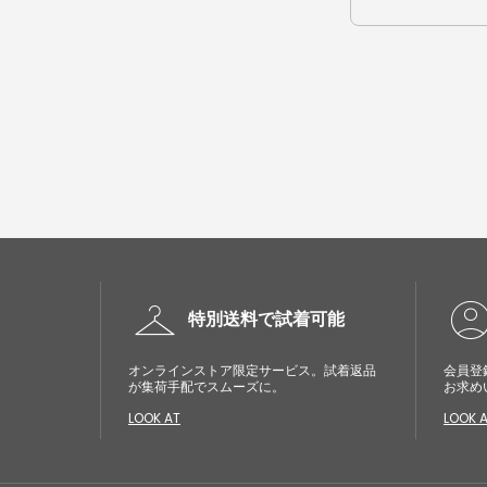
checkroom
account_cir
特別送料で試着可能
オンラインストア限定サービス。試着返品
会員登
が集荷手配でスムーズに。
お求め
LOOK AT
LOOK 