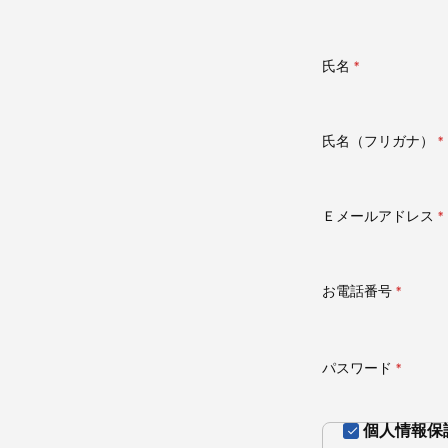
氏名
(必
須)
氏名（フリガナ）
(
須
Ｅメールアドレス
(
須
お電話番号
(必
須)
パスワード
(必
須)
個人情報保