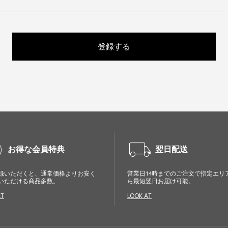
登録する
cle
local_shipping
お得な会員特典
翌日配送
録いただくと、通常価格よりお安く
営業日14時までのご注文で指定エリ
いただける商品多数。
ら最短翌日お届け可能。
AT
LOOK AT