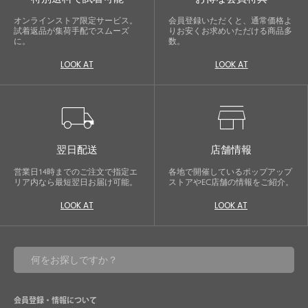
オンラインストア限定サービス。
会員登録いただくと、通常価格よ
試着返品が集荷手配でスムーズ
りお安くお求めいただける商品多
に。
数。
LOOK AT
LOOK AT
local_shipping
store
翌日配送
店舗情報
営業日14時までのご注文で指定エ
各地で開催しているポップアップ
リア内なら最短翌日お届け可能。
ストアやEC店舗の情報をご紹介。
LOOK AT
LOOK AT
会員登録・情報について