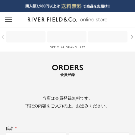
menu
OFFICIAL BRAND LIST
ORDERS
会員登録
当店は
会員登録無料
です。
下記の内容をご入力の上、お進みください。
氏名
(必