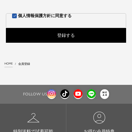
個人情報保護方針
に同意する
登録する
HOME
会員登録
FOLLOW US
checkroom
account_circle
特別送料で試着可能
お得な会員特典