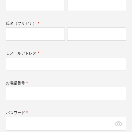
須)
氏名（フリガナ）
(必
須)
Ｅメールアドレス
(必
須)
お電話番号
(必
須)
パスワード
(必
須)