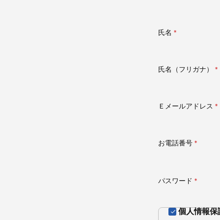
氏名
(必
須)
氏名（フリガナ）
(
須
Ｅメールアドレス
(
須
お電話番号
(必
須)
パスワード
(必
須)
個人情報保