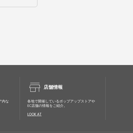
store
店舗情報
ア内な
各地で開催しているポップアップストアや
EC店舗の情報をご紹介。
LOOK AT