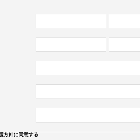
必
)
必
)
護方針
に同意する