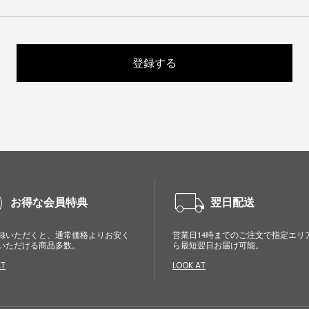
登録する
cle
local_shipping
お得な会員特典
翌日配送
録いただくと、通常価格よりお安く
営業日14時までのご注文で指定エリ
いただける商品多数。
ら最短翌日お届け可能。
AT
LOOK AT