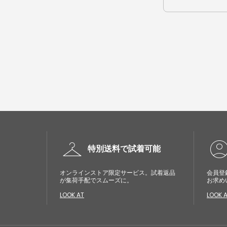
checkroom
account_cir
特別送料で試着可能
オンラインストア限定サービス。試着返品
会員登
が集荷手配でスムーズに。
お求め
LOOK AT
LOOK 