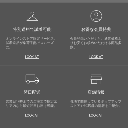
checkroom
account_circle
特別送料で試着可能
お得な会員特典
オンラインストア限定サービス。
会員登録いただくと、通常価格よ
試着返品が集荷手配でスムーズ
りお安くお求めいただける商品多
に。
数。
LOOK AT
LOOK AT
local_shipping
store
翌日配送
店舗情報
営業日14時までのご注文で指定エ
各地で開催しているポップアップ
リア内なら最短翌日お届け可能。
ストアやEC店舗の情報をご紹介。
LOOK AT
LOOK AT