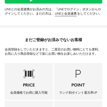
LINEとの会員連携がお済みの方は、「LINEでログイン」ボタンからロ
グインしてください。まだの方は、
LINEと会員連携
をしてください。
まだご登録がお済みでないお客様
会員登録をしていただきますと、二度目のお買い物時にとても便利。
お気に入り商品登録などで楽にお買い物をお楽しみいただけます。
barcode_scanner
local_parking
PRICE
POINT
会員価格でお得に購入可能
ランク別ポイント還元率UP