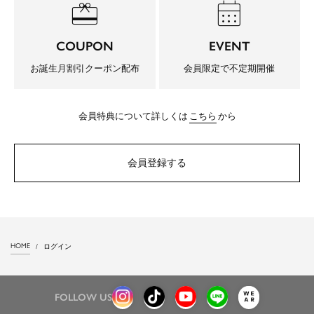
redeem
calendar_month
COUPON
EVENT
お誕生月割引クーポン配布
会員限定で不定期開催
会員特典について詳しくは
こちら
から
会員登録する
HOME
ログイン
FOLLOW US