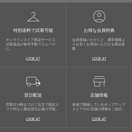
checkroom
account_circle
特別送料で試着可能
お得な会員特典
オンラインストア限定サービス。
会員登録いただくと、通常価格よ
試着返品が集荷手配でスムーズ
りお安くお求めいただける商品多
に。
数。
LOOK AT
LOOK AT
local_shipping
store
翌日配送
店舗情報
営業日14時までのご注文で指定エ
各地で開催しているポップアップ
リア内なら最短翌日お届け可能。
ストアやEC店舗の情報をご紹介。
LOOK AT
LOOK AT