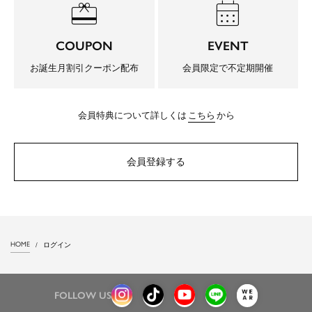
redeem
calendar_month
COUPON
EVENT
お誕生月割引クーポン配布
会員限定で不定期開催
会員特典について詳しくは
こちら
から
会員登録する
HOME
ログイン
FOLLOW US