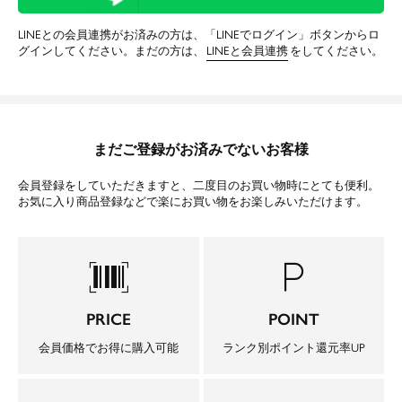
LINEとの会員連携がお済みの方は、「LINEでログイン」ボタンからロ
グインしてください。まだの方は、
LINEと会員連携
をしてください。
まだご登録がお済みでないお客様
会員登録をしていただきますと、二度目のお買い物時にとても便利。
お気に入り商品登録などで楽にお買い物をお楽しみいただけます。
barcode_scanner
local_parking
PRICE
POINT
会員価格でお得に購入可能
ランク別ポイント還元率UP