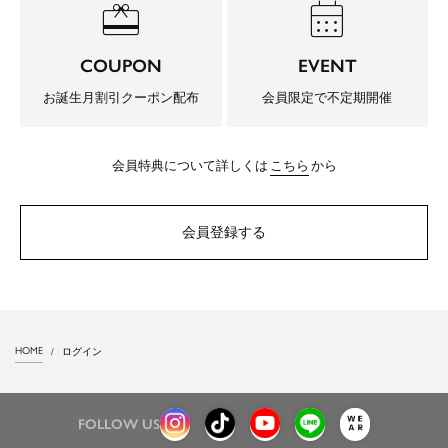
redeem
calendar_month
COUPON
EVENT
お誕生月割引クーポン配布
会員限定で不定期開催
会員特典について詳しくは
こちら
から
会員登録する
HOME
ログイン
FOLLOW US