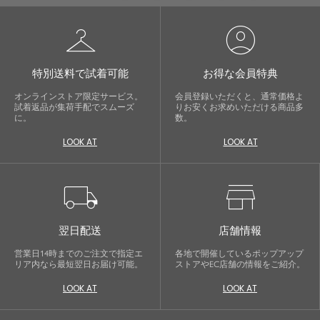
checkroom
account_circle
特別送料で試着可能
お得な会員特典
オンラインストア限定サービス。
会員登録いただくと、通常価格よ
試着返品が集荷手配でスムーズ
りお安くお求めいただける商品多
に。
数。
LOOK AT
LOOK AT
local_shipping
store
翌日配送
店舗情報
営業日14時までのご注文で指定エ
各地で開催しているポップアップ
リア内なら最短翌日お届け可能。
ストアやEC店舗の情報をご紹介。
LOOK AT
LOOK AT