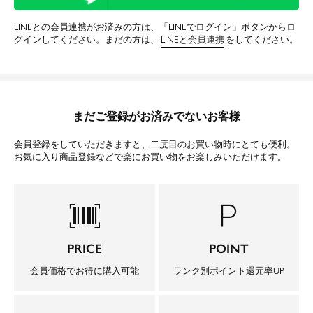
LINEとの会員連携がお済みの方は、「LINEでログイン」ボタンからロ
グインしてください。まだの方は、
LINEと会員連携
をしてください。
まだご登録がお済みでないお客様
会員登録をしていただきますと、二度目のお買い物時にとても便利。
お気に入り商品登録などで楽にお買い物をお楽しみいただけます。
barcode_scanner
local_parking
PRICE
POINT
会員価格でお得に購入可能
ランク別ポイント還元率UP