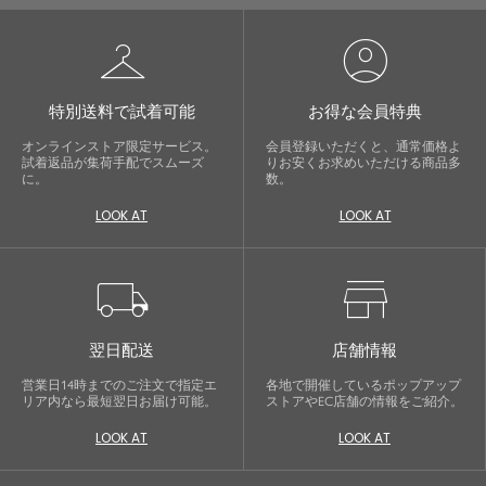
checkroom
account_circle
特別送料で試着可能
お得な会員特典
オンラインストア限定サービス。
会員登録いただくと、通常価格よ
試着返品が集荷手配でスムーズ
りお安くお求めいただける商品多
に。
数。
LOOK AT
LOOK AT
local_shipping
store
翌日配送
店舗情報
営業日14時までのご注文で指定エ
各地で開催しているポップアップ
リア内なら最短翌日お届け可能。
ストアやEC店舗の情報をご紹介。
LOOK AT
LOOK AT