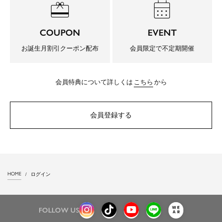
redeem
calendar_month
COUPON
EVENT
お誕生月割引クーポン配布
会員限定で不定期開催
会員特典について詳しくは
こちら
から
会員登録する
HOME
ログイン
FOLLOW US