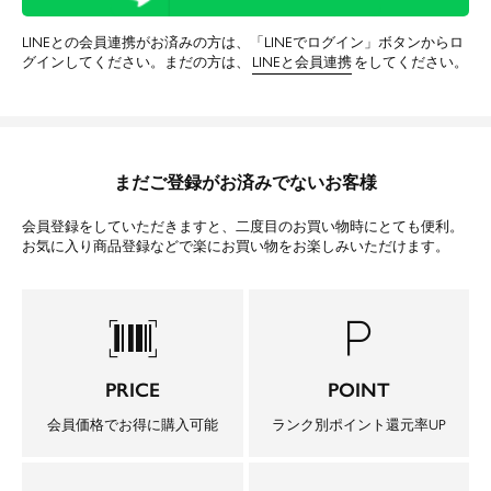
LINEとの会員連携がお済みの方は、「LINEでログイン」ボタンからロ
グインしてください。まだの方は、
LINEと会員連携
をしてください。
まだご登録がお済みでないお客様
会員登録をしていただきますと、二度目のお買い物時にとても便利。
お気に入り商品登録などで楽にお買い物をお楽しみいただけます。
barcode_scanner
local_parking
PRICE
POINT
会員価格でお得に購入可能
ランク別ポイント還元率UP