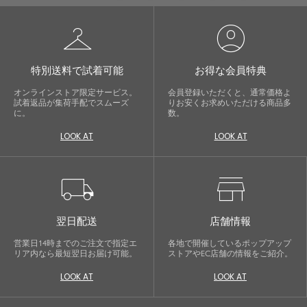
checkroom
account_circle
特別送料で試着可能
お得な会員特典
オンラインストア限定サービス。
会員登録いただくと、通常価格よ
試着返品が集荷手配でスムーズ
りお安くお求めいただける商品多
に。
数。
LOOK AT
LOOK AT
local_shipping
store
翌日配送
店舗情報
営業日14時までのご注文で指定エ
各地で開催しているポップアップ
リア内なら最短翌日お届け可能。
ストアやEC店舗の情報をご紹介。
LOOK AT
LOOK AT