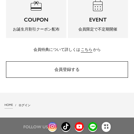
redeem
calendar_month
COUPON
EVENT
お誕生月割引クーポン配布
会員限定で不定期開催
会員特典について詳しくは
こちら
から
会員登録する
HOME
ログイン
FOLLOW US