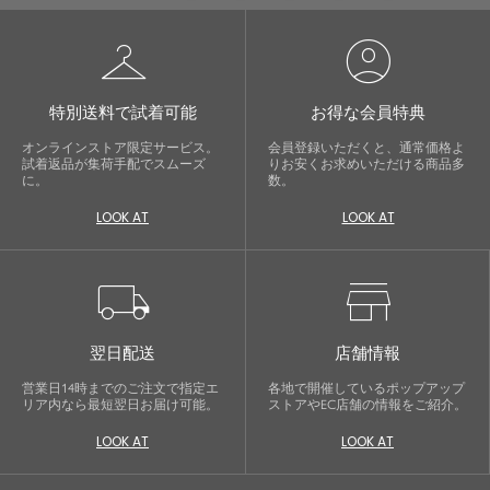
checkroom
account_circle
特別送料で試着可能
お得な会員特典
オンラインストア限定サービス。
会員登録いただくと、通常価格よ
試着返品が集荷手配でスムーズ
りお安くお求めいただける商品多
に。
数。
LOOK AT
LOOK AT
local_shipping
store
翌日配送
店舗情報
営業日14時までのご注文で指定エ
各地で開催しているポップアップ
リア内なら最短翌日お届け可能。
ストアやEC店舗の情報をご紹介。
LOOK AT
LOOK AT