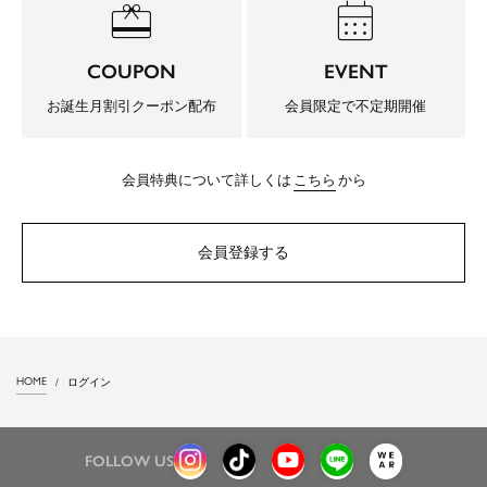
redeem
calendar_month
COUPON
EVENT
お誕生月割引クーポン配布
会員限定で不定期開催
会員特典について詳しくは
こちら
から
会員登録する
HOME
ログイン
FOLLOW US