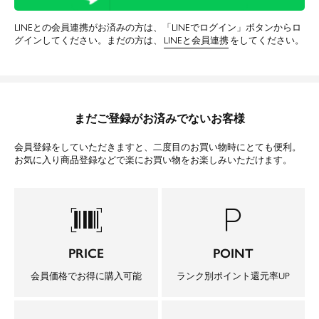
LINEとの会員連携がお済みの方は、「LINEでログイン」ボタンからロ
グインしてください。まだの方は、
LINEと会員連携
をしてください。
まだご登録がお済みでないお客様
会員登録をしていただきますと、二度目のお買い物時にとても便利。
お気に入り商品登録などで楽にお買い物をお楽しみいただけます。
barcode_scanner
local_parking
PRICE
POINT
会員価格でお得に購入可能
ランク別ポイント還元率UP