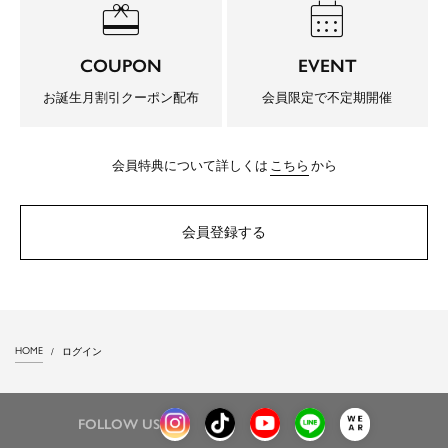
redeem
calendar_month
COUPON
EVENT
お誕生月割引クーポン配布
会員限定で不定期開催
会員特典について詳しくは
こちら
から
会員登録する
HOME
ログイン
FOLLOW US