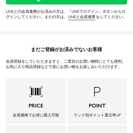
LINEとの会員連携がお済みの方は、「LINEでログイン」ボタンからロ
グインしてください。まだの方は、
LINEと会員連携
をしてください。
まだご登録がお済みでないお客様
会員登録をしていただきますと、二度目のお買い物時にとても便利。
お気に入り商品登録などで楽にお買い物をお楽しみいただけます。
barcode_scanner
local_parking
PRICE
POINT
会員価格でお得に購入可能
ランク別ポイント還元率UP