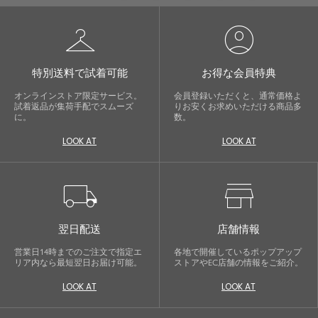
checkroom
account_circle
特別送料で試着可能
お得な会員特典
オンラインストア限定サービス。
会員登録いただくと、通常価格よ
試着返品が集荷手配でスムーズ
りお安くお求めいただける商品多
に。
数。
LOOK AT
LOOK AT
local_shipping
store
翌日配送
店舗情報
営業日14時までのご注文で指定エ
各地で開催しているポップアップ
リア内なら最短翌日お届け可能。
ストアやEC店舗の情報をご紹介。
LOOK AT
LOOK AT